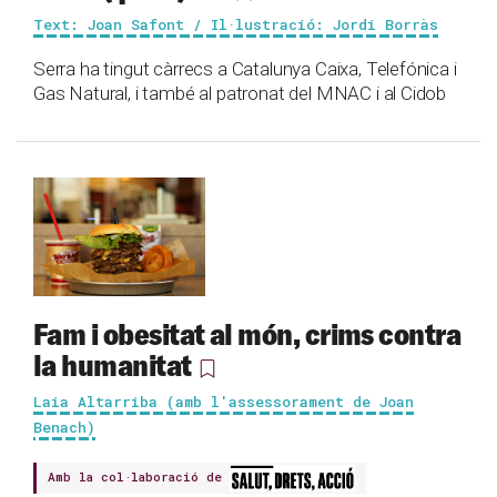
Text: Joan Safont / Il·lustració: Jordi Borràs
Serra ha tingut càrrecs a Catalunya Caixa, Telefónica i
Gas Natural, i també al patronat del MNAC i al Cidob
Fam i obesitat al món, crims contra
la humanitat
Laia Altarriba (amb l'assessorament de Joan
Benach)
Amb la col·laboració de