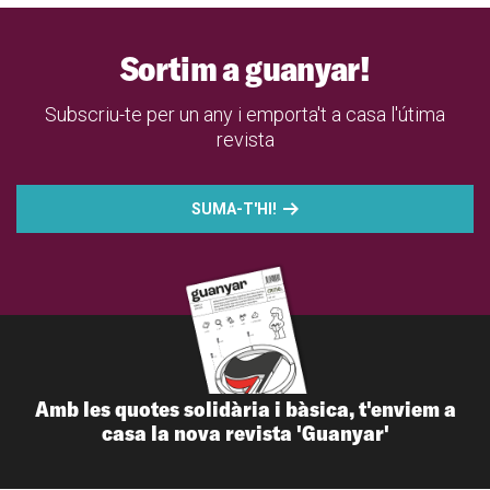
Sortim a guanyar!
Subscriu-te per un any i emporta't a casa l'útima
revista
SUMA-T'HI!
Amb les quotes solidària i bàsica, t'enviem a
casa la nova revista 'Guanyar'