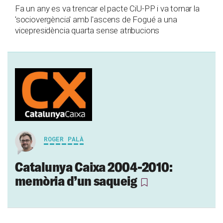
Fa un any es va trencar el pacte CiU-PP i va tornar la
'sociovergència' amb l'ascens de Fogué a una
vicepresidència quarta sense atribucions
ROGER PALÀ
Catalunya Caixa 2004-2010:
memòria d’un saqueig