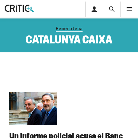
Àrea
Cerca
M
privada
Cerca
Subscriu-t'hi
Cerc
per...
Hemeroteca
Inicia sessió
CATALUNYA CAIXA
Un informe policial acusa el Banc