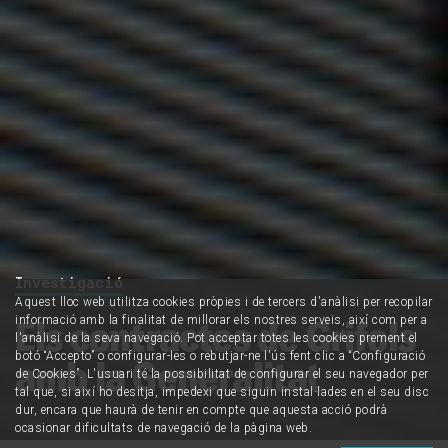
Investigació
Aquest lloc web utilitza cookies pròpies i de tercers d'anàlisi per recopilar
Els contractes de Grifols
informació amb la finalitat de millorar els nostres serveis, així com per a
l'anàlisi de la seva navegació. Pot acceptar totes les cookies prement el
botó “Accepto” o configurar-les o rebutjar-ne l'ús fent clic a “Configuració
amb la Generalitat
de Cookies”. L'usuari té la possibilitat de configurar el seu navegador per
tal que, si així ho desitja, impedexi que siguin instal·lades en el seu disc
dur, encara que haurà de tenir en compte que aquesta acció podrà
ocasionar dificultats de navegació de la pàgina web.