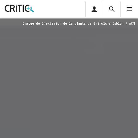
Àrea
Cerca
M
privada
Cerca
Subscriu-t'hi
Imatge de l’exterior de la planta de Grifols a Dublín / ACN
Cerc
per...
Inicia sessió