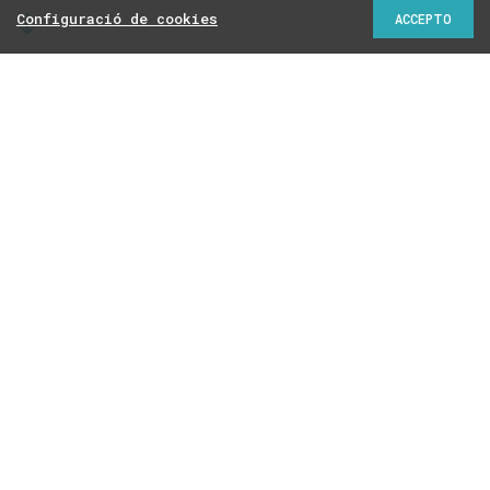
Configuració de cookies
ACCEPTO
El Banc de Sang ha adjudicat 33 milions a la
multinacional farmacèutica per la via del negociat
sense publicitat per subministrar hemoderivats del
plasma i reactius
Roger Palà
06/07/2020 | 07:00
La multinacional farmacèutica
Grifols
és una de les sis
grans empreses d’origen català de l’Ibex-35. El primer