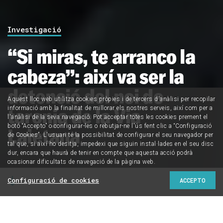
Investigació
“Si miras, te arranco la
cabeza”: així va ser la
detenció del noi de
Aquest lloc web utilitza cookies pròpies i de tercers d'anàlisi per recopilar
taronja de la Via
informació amb la finalitat de millorar els nostres serveis, així com per a
l'anàlisi de la seva navegació. Pot acceptar totes les cookies prement el
botó “Accepto” o configurar-les o rebutjar-ne l'ús fent clic a “Configuració
Laietana
de Cookies”. L'usuari té la possibilitat de configurar el seu navegador per
tal que, si així ho desitja, impedexi que siguin instal·lades en el seu disc
dur, encara que haurà de tenir en compte que aquesta acció podrà
ocasionar dificultats de navegació de la pàgina web.
Configuració de cookies
ACCEPTO
CRÍTIC ha tingut accés en exclusiva a la querella que ha
presentat la família del menor detingut a la Via Laietana