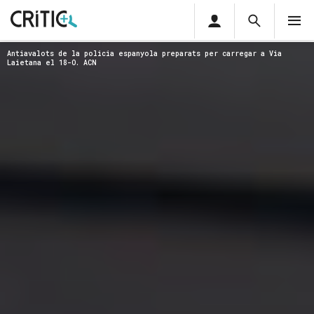
Àrea
Cerca
M
privada
Cerca
Subscriu-t'hi
Antiavalots de la policia espanyola preparats per carregar a Via
Cerc
per...
Laietana el 18-O. ACN
Inicia sessió