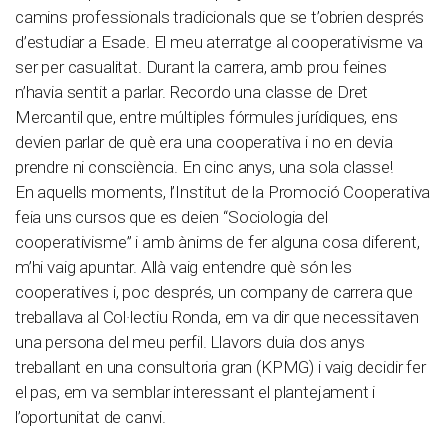
camins professionals tradicionals que se t’obrien després
d’estudiar a Esade. El meu aterratge al cooperativisme va
ser per casualitat. Durant la carrera, amb prou feines
n’havia sentit a parlar. Recordo una classe de Dret
Mercantil que, entre múltiples fórmules jurídiques, ens
devien parlar de què era una cooperativa i no en devia
prendre ni consciència. En cinc anys, una sola classe!
En aquells moments, l’Institut de la Promoció Cooperativa
feia uns cursos que es deien “Sociologia del
cooperativisme” i amb ànims de fer alguna cosa diferent,
m’hi vaig apuntar. Allà vaig entendre què són les
cooperatives i, poc després, un company de carrera que
treballava al Col·lectiu Ronda, em va dir que necessitaven
una persona del meu perfil. Llavors duia dos anys
treballant en una consultoria gran (KPMG) i vaig decidir fer
el pas, em va semblar interessant el plantejament i
l’oportunitat de canvi.