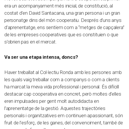
era un acompanyament més inicial, de constitució, al
costat d’en David Santacana, una gran persona i un gran
personatge dins del món cooperatiu. Després d’uns anys
d’aprenentatge, ens sentíem com a “metges de capçalera”
de les empreses cooperatives que es constituien o que
s’obrien pas en el mercat.
Va ser una etapa intensa, doncs?
Haver treballat al Col·lectiu Ronda amb les persones amb
les quals vaig treballar com a companys o com a clients
ha marcat la meva vida professional i personal. És difícill
destacar cap cooperativa en concret, però moltes d’elles
eren impulsades per gent molt autodidacta en
l’aprenentatge de la gestió. Aquestes trajectòries
personals i organitzatives em continuen apassionant, són
fruit de l’esforç, de les ganes, del convenciment, també de