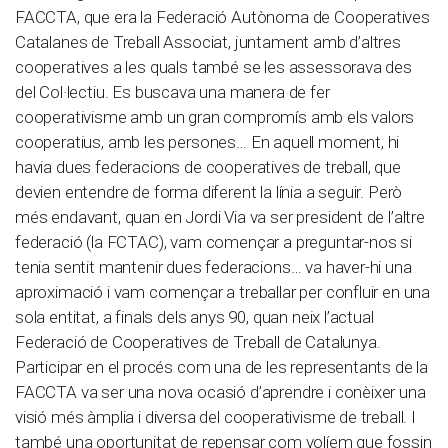
FACCTA, que era la Federació Autònoma de Cooperatives
Catalanes de Treball Associat, juntament amb d’altres
cooperatives a les quals també se les assessorava des
del Col·lectiu. Es buscava una manera de fer
cooperativisme amb un gran compromís amb els valors
cooperatius, amb les persones… En aquell moment, hi
havia dues federacions de cooperatives de treball, que
devien entendre de forma diferent la línia a seguir. Però
més endavant, quan en Jordi Via va ser president de l’altre
federació (la FCTAC), vam començar a preguntar-nos si
tenia sentit mantenir dues federacions… va haver-hi una
aproximació i vam començar a treballar per confluir en una
sola entitat, a finals dels anys 90, quan neix l’actual
Federació de Cooperatives de Treball de Catalunya.
Participar en el procés com una de les representants de la
FACCTA va ser una nova ocasió d’aprendre i conèixer una
visió més àmplia i diversa del cooperativisme de treball. I
també una oportunitat de repensar com volíem que fossin