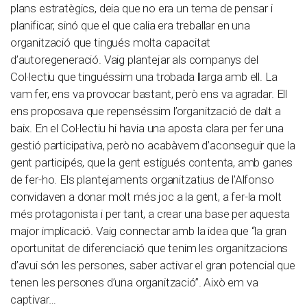
plans estratègics, deia que no era un tema de pensar i
planificar, sinó que el que calia era treballar en una
organització que tingués molta capacitat
d’autoregeneració. Vaig plantejar als companys del
Col·lectiu que tinguéssim una trobada llarga amb ell. La
vam fer, ens va provocar bastant, però ens va agradar. Ell
ens proposava que repenséssim l’organització de dalt a
baix. En el Col·lectiu hi havia una aposta clara per fer una
gestió participativa, però no acabàvem d’aconseguir que la
gent participés, que la gent estigués contenta, amb ganes
de fer-ho. Els plantejaments organitzatius de l’Alfonso
convidaven a donar molt més joc a la gent, a fer-la molt
més protagonista i per tant, a crear una base per aquesta
major implicació. Vaig connectar amb la idea que “la gran
oportunitat de diferenciació que tenim les organitzacions
d’avui són les persones, saber activar el gran potencial que
tenen les persones d’una organització”. Això em va
captivar…