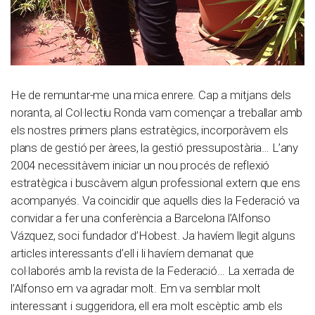
He de remuntar-me una mica enrere. Cap a mitjans dels
noranta, al Col·lectiu Ronda vam començar a treballar amb
els nostres primers plans estratègics, incorporàvem els
plans de gestió per àrees, la gestió pressupostària… L’any
2004 necessitàvem iniciar un nou procés de reflexió
estratègica i buscàvem algun professional extern que ens
acompanyés. Va coincidir que aquells dies la Federació va
convidar a fer una conferència a Barcelona l’Alfonso
Vázquez, soci fundador d’Hobest. Ja havíem llegit alguns
articles interessants d’ell i li havíem demanat que
col·laborés amb la revista de la Federació… La xerrada de
l’Alfonso em va agradar molt. Em va semblar molt
interessant i suggeridora, ell era molt escèptic amb els