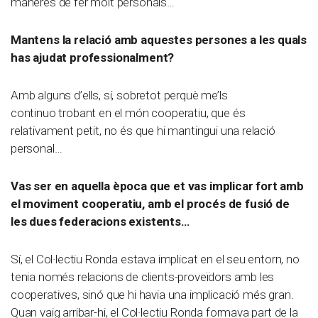
maneres de fer molt personals…
Mantens la relació amb aquestes persones a les quals
has ajudat professionalment?
Amb alguns d’ells, sí, sobretot perquè me’ls
continuo trobant en el món cooperatiu, que és
relativament petit, no és que hi mantingui una relació
personal…
Vas ser en aquella època que et vas implicar fort amb
el moviment cooperatiu, amb el procés de fusió de
les dues federacions existents…
Sí, el Col·lectiu Ronda estava implicat en el seu entorn, no
tenia només relacions de clients-proveïdors amb les
cooperatives, sinó que hi havia una implicació més gran.
Quan vaig arribar-hi, el Col·lectiu Ronda formava part de la