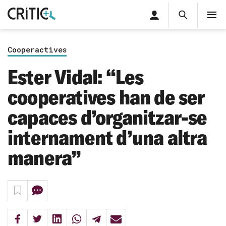
Àrea
Cerca
M
privada
Cerca
Subscriu-t'hi
Cerc
per...
Cooperactives
Inicia sessió
Ester Vidal: “Les
cooperatives han de ser
capaces d’organitzar-se
internament d’una altra
manera”