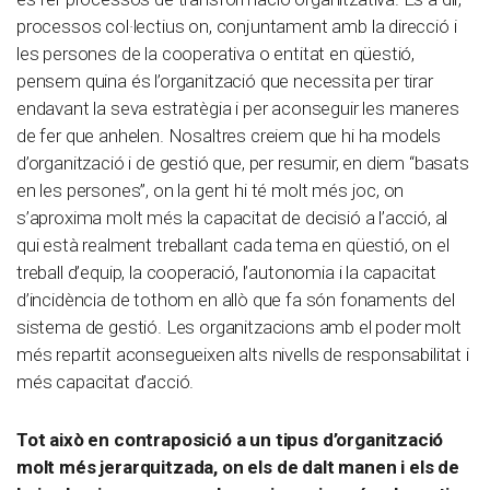
processos col·lectius on, conjuntament amb la direcció i
les persones de la cooperativa o entitat en qüestió,
pensem quina és l’organització que necessita per tirar
endavant la seva estratègia i per aconseguir les maneres
de fer que anhelen. Nosaltres creiem que hi ha models
d’organització i de gestió que, per resumir, en diem “basats
en les persones”, on la gent hi té molt més joc, on
s’aproxima molt més la capacitat de decisió a l’acció, al
qui està realment treballant cada tema en qüestió, on el
treball d’equip, la cooperació, l’autonomia i la capacitat
d’incidència de tothom en allò que fa són fonaments del
sistema de gestió. Les organitzacions amb el poder molt
més repartit aconsegueixen alts nivells de responsabilitat i
més capacitat d’acció.
Tot això en contraposició a un tipus d’organització
molt més jerarquitzada, on els de dalt manen i els de