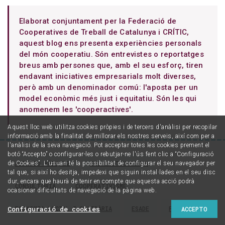
Elaborat conjuntament per la Federació de
Cooperatives de Treball de Catalunya i CRÍTIC,
aquest blog ens presenta experiències personals
del món cooperatiu. Són entrevistes o reportatges
breus amb persones que, amb el seu esforç, tiren
endavant iniciatives empresarials molt diverses,
però amb un denominador comú: l'aposta per un
model econòmic més just i equitatiu. Són les qui
anomenem les 'cooperactives'.
Aquest lloc web utilitza cookies pròpies i de tercers d'anàlisi per recopilar
informació amb la finalitat de millorar els nostres serveis, així com per a
l'anàlisi de la seva navegació. Pot acceptar totes les cookies prement el
botó “Accepto” o configurar-les o rebutjar-ne l'ús fent clic a “Configuració
ALFONSO VÁZQUEZ
COL·LECTIU RONDA
de Cookies”. L'usuari té la possibilitat de configurar el seu navegador per
tal que, si així ho desitja, impedexi que siguin instal·lades en el seu disc
dur, encara que haurà de tenir en compte que aquesta acció podrà
CONSULTORIA
COOPERATIVISME
ocasionar dificultats de navegació de la pàgina web.
ECONOMIA SOCIAL I SOLIDÀRIA
ESADE
FACCTA
Configuració de cookies
ACCEPTO