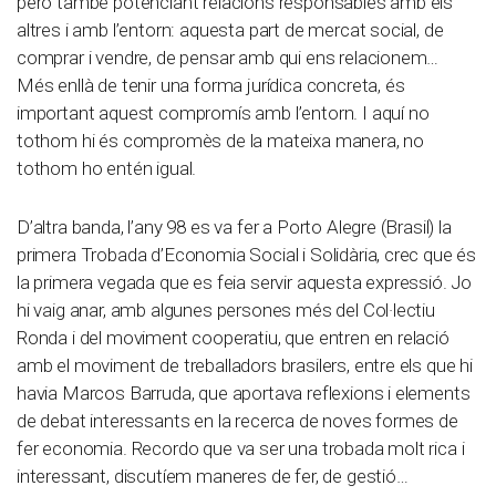
però també potenciant relacions responsables amb els
altres i amb l’entorn: aquesta part de mercat social, de
comprar i vendre, de pensar amb qui ens relacionem…
Més enllà de tenir una forma jurídica concreta, és
important aquest compromís amb l’entorn. I aquí no
tothom hi és compromès de la mateixa manera, no
tothom ho entén igual.
D’altra banda, l’any 98 es va fer a Porto Alegre (Brasil) la
primera Trobada d’Economia Social i Solidària, crec que és
la primera vegada que es feia servir aquesta expressió. Jo
hi vaig anar, amb algunes persones més del Col·lectiu
Ronda i del moviment cooperatiu, que entren en relació
amb el moviment de treballadors brasilers, entre els que hi
havia Marcos Barruda, que aportava reflexions i elements
de debat interessants en la recerca de noves formes de
fer economia. Recordo que va ser una trobada molt rica i
interessant, discutíem maneres de fer, de gestió…