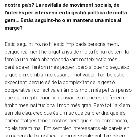
nostre país? La revifalla de moviment socials, de
l’interès per intervenir en la gestió política de molta
gent… Estàs seguint-ho o et mantens una mica al
marge?
Estic seguint-ho, no hi estic implicada personalment,
perquè realment he tingut anys de molta feina i de tenir la
família una mica abandonada -ara mateix estic més
centrada en l’entorn més proper-, però sí que ho segueixo,
sí que em sembla interessant i motivador. També estic
expectant, perquè sé de la complexitat de la gestió
cooperativa i col·lectiva en àmbits molt més petits i penso
que és un repte enorme canviar les maneres de fer en un
àmbit mes institucional i molt més gran. Però tot i així em
sembla clau, crec que és un risc que cal prendre, que els
aprenentatges tenen costos, però que si no comencem,
no els farem mai. Em semblen interessants els canvis en
la manera de fer política, i a mi personalment, també em