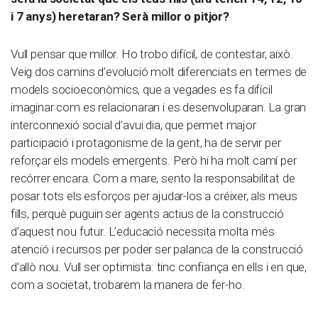
i 7 anys) heretaran? Serà millor o pitjor?
Vull pensar que millor. Ho trobo difícil, de contestar, això.
Veig dos camins d’evolució molt diferenciats en termes de
models socioeconòmics, que a vegades es fa difícil
imaginar com es relacionaran i es desenvoluparan. La gran
interconnexió social d’avui dia, que permet major
participació i protagonisme de la gent, ha de servir per
reforçar els models emergents. Però hi ha molt camí per
recórrer encara. Com a mare, sento la responsabilitat de
posar tots els esforços per ajudar-los a créixer, als meus
fills, perquè puguin ser agents actius de la construcció
d’aquest nou futur. L’educació necessita molta més
atenció i recursos per poder ser palanca de la construcció
d’allò nou. Vull ser optimista: tinc confiança en ells i en que,
com a societat, trobarem la manera de fer-ho.