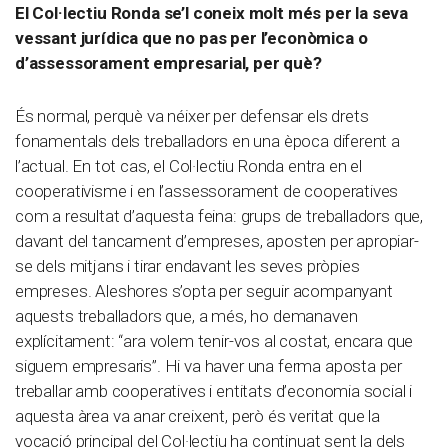
El Col·lectiu Ronda se’l coneix molt més per la seva
vessant jurídica que no pas per l’econòmica o
d’assessorament empresarial, per què?
És normal, perquè va néixer per defensar els drets
fonamentals dels treballadors en una època diferent a
l’actual. En tot cas, el Col·lectiu Ronda entra en el
cooperativisme i en l’assessorament de cooperatives
com a resultat d’aquesta feina: grups de treballadors que,
davant del tancament d’empreses, aposten per apropiar-
se dels mitjans i tirar endavant les seves pròpies
empreses. Aleshores s’opta per seguir acompanyant
aquests treballadors que, a més, ho demanaven
explícitament: “ara volem tenir-vos al costat, encara que
siguem empresaris”. Hi va haver una ferma aposta per
treballar amb cooperatives i entitats d’economia social i
aquesta àrea va anar creixent, però és veritat que la
vocació principal del Col·lectiu ha continuat sent la dels