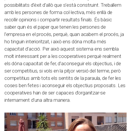
possibilitats d’èxit d’allò que s’està construint. Treballem
amb les persones de forma col·lectiva, més enllà de
recollir opinions i compartir resultats finals. És bàsic
saber quin és el paper que tenen les persones de
l’empresa en el procés, perquè, quan acabem el procés, ja
ho tinguin interioritzat, i això ens dóna molta més
capacitat d’acció. Per això aquest sistema ens sembla
molt interessant per a les cooperatives perquè realment
els dóna capacitat de fer, d’aconseguir els objectius, i de
ser competitius, si vols en la pitjor versió del terme, però
competitius amb tots els sentits de la paraula, de fer les
coses ben fetes i aconseguir els objectius proposats. Les
cooperatives han de ser capaces d’organitzar-se
internament d’una altra manera.