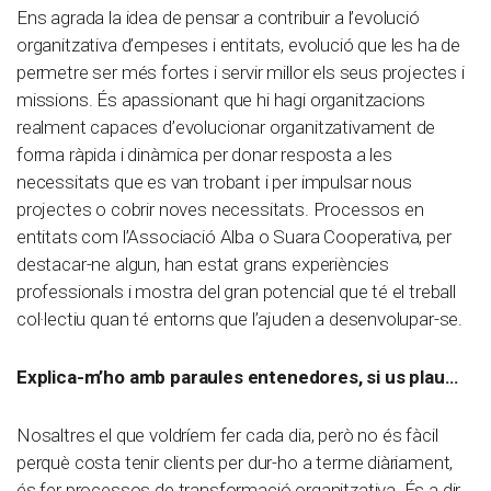
Ens agrada la idea de pensar a contribuir a l’evolució
organitzativa d’empeses i entitats, evolució que les ha de
permetre ser més fortes i servir millor els seus projectes i
missions. És apassionant que hi hagi organitzacions
realment capaces d’evolucionar organitzativament de
forma ràpida i dinàmica per donar resposta a les
necessitats que es van trobant i per impulsar nous
projectes o cobrir noves necessitats. Processos en
entitats com l’Associació Alba o Suara Cooperativa, per
destacar-ne algun, han estat grans experiències
professionals i mostra del gran potencial que té el treball
col·lectiu quan té entorns que l’ajuden a desenvolupar-se.
Explica-m’ho amb paraules entenedores, si us plau…
Nosaltres el que voldríem fer cada dia, però no és fàcil
perquè costa tenir clients per dur-ho a terme diàriament,
és fer processos de transformació organitzativa. És a dir,