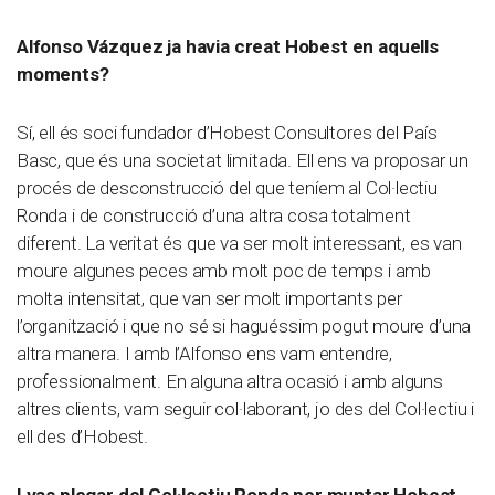
Alfonso Vázquez ja havia creat Hobest en aquells
moments?
Sí, ell és soci fundador d’Hobest Consultores del País
Basc, que és una societat limitada. Ell ens va proposar un
procés de desconstrucció del que teníem al Col·lectiu
Ronda i de construcció d’una altra cosa totalment
diferent. La veritat és que va ser molt interessant, es van
moure algunes peces amb molt poc de temps i amb
molta intensitat, que van ser molt importants per
l’organització i que no sé si haguéssim pogut moure d’una
altra manera. I amb l’Alfonso ens vam entendre,
professionalment. En alguna altra ocasió i amb alguns
altres clients, vam seguir col·laborant, jo des del Col·lectiu i
ell des d’Hobest.
I vas plegar del Col·lectiu Ronda per muntar Hobest