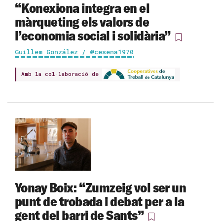
“Konexiona integra en el
màrqueting els valors de
l’economia social i solidària”
Guillem González / @cesena1970
Amb la col·laboració de
Yonay Boix: “Zumzeig vol ser un
punt de trobada i debat per a la
gent del barri de Sants”