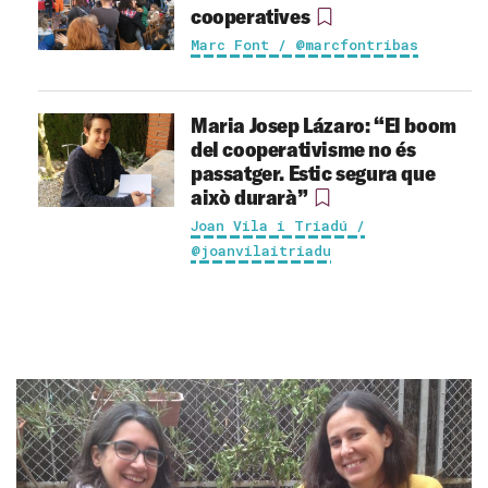
cooperatives
Marc Font / @marcfontribas
Maria Josep Lázaro: “El boom
del cooperativisme no és
passatger. Estic segura que
això durarà”
Joan Vila i Triadú /
@joanvilaitriadu