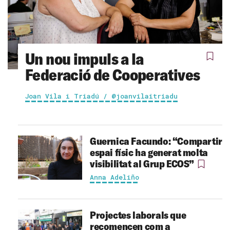
Un nou impuls a la
Federació de Cooperatives
Joan Vila i Triadú / @joanvilaitriadu
Guernica Facundo: “Compartir
espai físic ha generat molta
visibilitat al Grup ECOS”
Anna Adeliño
Projectes laborals que
recomencen com a