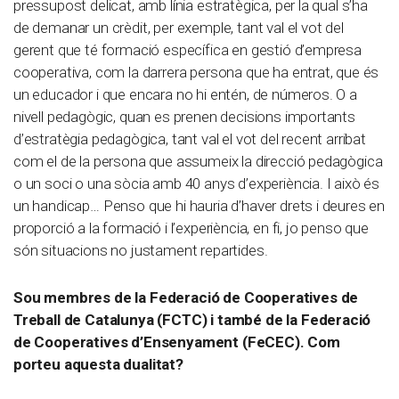
pressupost delicat, amb línia estratègica, per la qual s’ha
de demanar un crèdit, per exemple, tant val el vot del
gerent que té formació específica en gestió d’empresa
cooperativa, com la darrera persona que ha entrat, que és
un educador i que encara no hi entén, de números. O a
nivell pedagògic, quan es prenen decisions importants
d’estratègia pedagògica, tant val el vot del recent arribat
com el de la persona que assumeix la direcció pedagògica
o un soci o una sòcia amb 40 anys d’experiència. I això és
un handicap… Penso que hi hauria d’haver drets i deures en
proporció a la formació i l’experiència, en fi, jo penso que
són situacions no justament repartides.
Sou membres de la Federació de Cooperatives de
Treball de Catalunya (FCTC) i també de la Federació
de Cooperatives d’Ensenyament (FeCEC). Com
porteu aquesta dualitat?