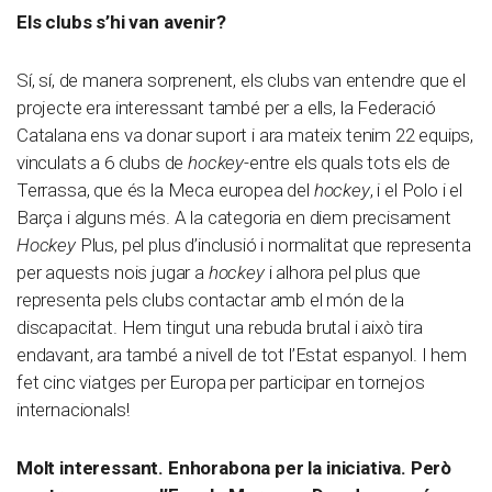
Els clubs s’hi van avenir?
Sí, sí, de manera sorprenent, els clubs van entendre que el
projecte era interessant també per a ells, la Federació
Catalana ens va donar suport i ara mateix tenim 22 equips,
vinculats a 6 clubs de
hockey
-entre els quals tots els de
Terrassa, que és la Meca europea del
hockey
, i el Polo i el
Barça i alguns més. A la categoria en diem precisament
Hockey
Plus, pel plus d’inclusió i normalitat que representa
per aquests nois jugar a
hockey
i alhora pel plus que
representa pels clubs contactar amb el món de la
discapacitat. Hem tingut una rebuda brutal i això tira
endavant, ara també a nivell de tot l’Estat espanyol. I hem
fet cinc viatges per Europa per participar en tornejos
internacionals!
Molt interessant. Enhorabona per la iniciativa. Però