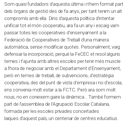
Som quasi fundadors d’aquesta última i n’hem format part
dels òrgans de gestió des de fa anys, per tant tenim un alt
compromís amb ella. Dins d’aquesta política d’intentar
unificar tot el món cooperatiu, ara fa un any i escaig vam
passar totes les cooperatives d’ensenyament a la
Federació de Cooperatives de Treball d’una manera
automàtica, sense modificar quotes. Personalment, vaig
defensar la incorporació, perquè la FeCEC et resol alguns
temes i t’ajunta amb altres escoles per tenir més muscle
a l’hora de negociar amb el Departament d’Ensenyament,
però en temes de treball, de subvencions, d’estratègia
cooperativa, des del punt de vista d’empresa i no d’escola,
ens convenia molt estar a la FCTC. Però ara som molt
nous, no en coneixem gaire la dinàmica… També formem
part de l’assemblea de l’Agrupació Escolar Catalana,
formada per les escoles privades concertades
laiques d’aquest país, un centenar de centres educatius.