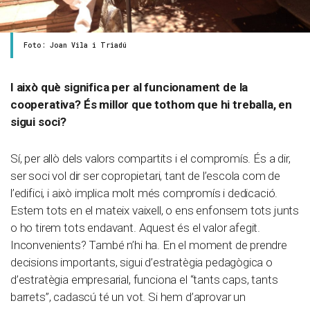
Foto: Joan Vila i Triadú
I això què significa per al funcionament de la
cooperativa? És millor que tothom que hi treballa, en
sigui soci?
Sí, per allò dels valors compartits i el compromís. És a dir,
ser soci vol dir ser copropietari, tant de l’escola com de
l’edifici, i això implica molt més compromís i dedicació.
Estem tots en el mateix vaixell, o ens enfonsem tots junts
o ho tirem tots endavant. Aquest és el valor afegit.
Inconvenients? També n’hi ha. En el moment de prendre
decisions importants, sigui d’estratègia pedagògica o
d’estratègia empresarial, funciona el “tants caps, tants
barrets”, cadascú té un vot. Si hem d’aprovar un