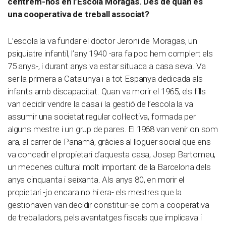
centrem-nos en l’Escola Moragas. Des de quan és
una cooperativa de treball associat?
L’escola la va fundar el doctor Jeroni de Moragas, un
psiquiatre infantil, l’any 1940 -ara fa poc hem complert els
75 anys-, i durant anys va estar situada a casa seva. Va
ser la primera a Catalunya i a tot Espanya dedicada als
infants amb discapacitat. Quan va morir el 1965, els fills
van decidir vendre la casa i la gestió de l’escola la va
assumir una societat regular col·lectiva, formada per
alguns mestre i un grup de pares. El 1968 van venir on som
ara, al carrer de Panamà, gràcies al lloguer social que ens
va concedir el propietari d’aquesta casa, Josep Bartomeu,
un mecenes cultural molt important de la Barcelona dels
anys cinquanta i seixanta. Als anys 80, en morir el
propietari -jo encara no hi era- els mestres que la
gestionaven van decidir constituir-se com a cooperativa
de treballadors, pels avantatges fiscals que implicava i