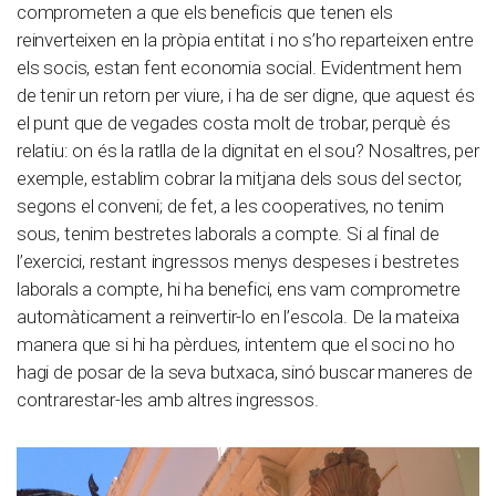
comprometen a que els beneficis que tenen els
reinverteixen en la pròpia entitat i no s’ho reparteixen entre
els socis, estan fent economia social. Evidentment hem
de tenir un retorn per viure, i ha de ser digne, que aquest és
el punt que de vegades costa molt de trobar, perquè és
relatiu: on és la ratlla de la dignitat en el sou? Nosaltres, per
exemple, establim cobrar la mitjana dels sous del sector,
segons el conveni; de fet, a les cooperatives, no tenim
sous, tenim bestretes laborals a compte. Si al final de
l’exercici, restant ingressos menys despeses i bestretes
laborals a compte, hi ha benefici, ens vam comprometre
automàticament a reinvertir-lo en l’escola. De la mateixa
manera que si hi ha pèrdues, intentem que el soci no ho
hagi de posar de la seva butxaca, sinó buscar maneres de
contrarestar-les amb altres ingressos.