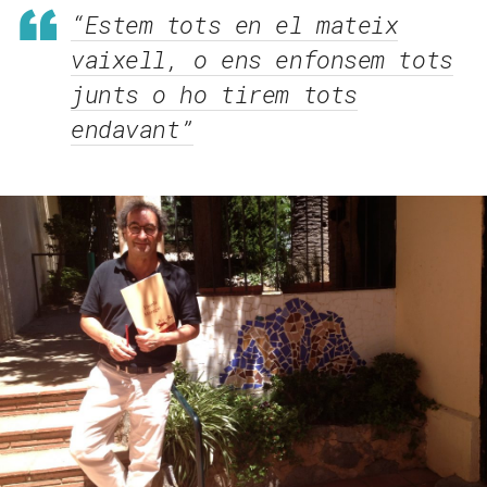
“Estem tots en el mateix
vaixell, o ens enfonsem tots
junts o ho tirem tots
endavant”