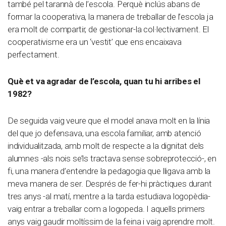
també pel tarannà de l’escola. Perquè inclús abans de
formar la cooperativa, la manera de treballar de l’escola ja
era molt de compartir, de gestionar-la col·lectivament. El
cooperativisme era un ‘vestit’ que ens encaixava
perfectament.
Què et va agradar de l’escola, quan tu hi arribes el
1982?
De seguida vaig veure que el model anava molt en la línia
del que jo defensava, una escola familiar, amb atenció
individualitzada, amb molt de respecte a la dignitat dels
alumnes -als nois se’ls tractava sense sobreprotecció-, en
fi, una manera d’entendre la pedagogia que lligava amb la
meva manera de ser. Després de fer-hi pràctiques durant
tres anys -al matí, mentre a la tarda estudiava logopèdia-
vaig entrar a treballar com a logopeda. I aquells primers
anys vaig gaudir moltíssim de la feina i vaig aprendre molt.