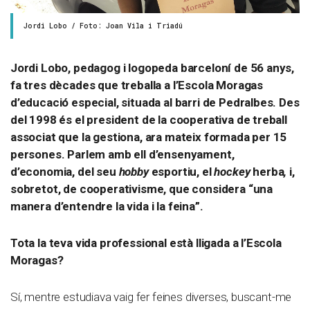
Jordi Lobo / Foto: Joan Vila i Triadú
Jordi Lobo, pedagog i logopeda barceloní de 56 anys,
fa tres dècades que treballa a l’Escola Moragas
d’educació especial, situada al barri de Pedralbes. Des
del 1998 és el president de la cooperativa de treball
associat que la gestiona, ara mateix formada per 15
persones. Parlem amb ell d’ensenyament,
d’economia, del seu
hobby
esportiu, el
hockey
herba
,
i,
sobretot, de cooperativisme, que considera “una
manera d’entendre la vida i la feina”.
Tota la teva vida professional està lligada a l’Escola
Moragas?
Sí, mentre estudiava vaig fer feines diverses, buscant-me