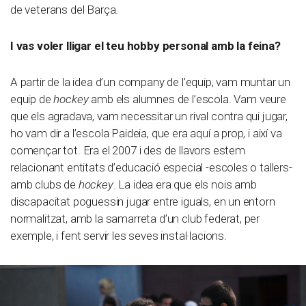
de veterans del Barça.
I vas voler lligar el teu hobby personal amb la feina?
A partir de la idea d’un company de l’equip, vam muntar un
equip de
hockey
amb els alumnes de l’escola. Vam veure
que els agradava, vam necessitar un rival contra qui jugar,
ho vam dir a l’escola Paideia, que era aquí a prop, i així va
començar tot. Era el 2007 i des de llavors estem
relacionant entitats d’educació especial -escoles o tallers-
amb clubs de
hockey
. La idea era que els nois amb
discapacitat poguessin jugar entre iguals, en un entorn
normalitzat, amb la samarreta d’un club federat, per
exemple, i fent servir les seves instal·lacions.