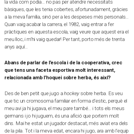
la vida com podia… no pas per atendre necessitats
bàsiques, que les tenia cobertes, afortunadament, gràcies
a la meva família, sinó per a les despeses més personals…
Quan vaig acabar la carrera, el 1982, vaig entrar a fer
pràctiques en aquesta escola, vaig veure que aquest era el
meu lloc, i m’hi vaig quedar! Per tant, porto més de trenta
anys aquí…
Abans de parlar de l’escola i de la cooperativa, crec
que tens una faceta esportiva molt interessant,
relacionada amb l’hoquei sobre herba, és així?
Des de ben petit que jugo a
hockey
sobre herba. Es veu
que tic un cromosoma familiar en forma d’estic, perquè el
meu avi ja hi jugava, el meu pare també… i tots els meus
germans i jo hi juguem, és una afició que portem molt
dins. Mai he estat un jugador destacat, més aviat era dels
de la pila. Tot i la meva edat, encara hi jugo, ara amb l’equip