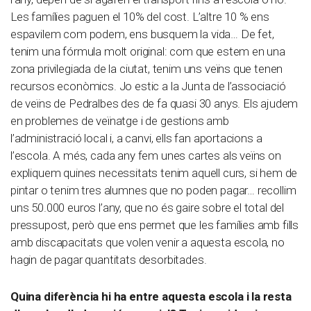
Les famílies paguen el 10% del cost. L’altre 10 % ens
espavilem com podem, ens busquem la vida… De fet,
tenim una fórmula molt original: com que estem en una
zona privilegiada de la ciutat, tenim uns veïns que tenen
recursos econòmics. Jo estic a la Junta de l’associació
de veïns de Pedralbes des de fa quasi 30 anys. Els ajudem
en problemes de veïnatge i de gestions amb
l’administració local i, a canvi, ells fan aportacions a
l’escola. A més, cada any fem unes cartes als veïns on
expliquem quines necessitats tenim aquell curs, si hem de
pintar o tenim tres alumnes que no poden pagar… recollim
uns 50.000 euros l’any, que no és gaire sobre el total del
pressupost, però que ens permet que les famílies amb fills
amb discapacitats que volen venir a aquesta escola, no
hagin de pagar quantitats desorbitades.
Quina diferència hi ha entre aquesta escola i la resta