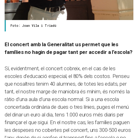
Foto: Joan Vila i Triadú
El concert amb la Generalitat us permet que les
famílies no hagin de pagar tant per accedir a l’escola?
Sí, evidentment, el concert cobreix, en el cas de les
escoles d’educació especial, el 80% dels costos. Penseu
que nosaltres tenim 40 alumnes, de totes les edats, per
tant, el nostre marge de maniobra és mínim, és només la
ràtio d’una aula d’una escola normal. Si a una escola
concertada ordinària de dues o tres línies, puges el menú
del dinar un euro al dia, tens 1.000 euros més diaris per
finançar el que sigui. En el nostre cas, les famílies paguen
les despeses no cobertes pel concert, uns 300-500 euros
l’any, depèn de si agafen el transport fins a l’escola o no.