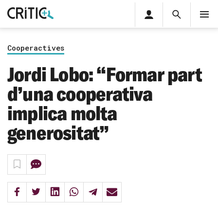
Àrea
Cerca
M
privada
Cerca
Subscriu-t'hi
Cerc
per...
Cooperactives
Inicia sessió
Jordi Lobo: “Formar part
d’una cooperativa
implica molta
generositat”