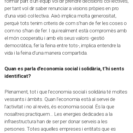
formar part d’un equip vol dir prendre decisions col·lectives,
per tant vol dir saber renunciar a visions pròpies en pro
d’una visió col·lectiva. Això implica molta generositat,
perquè tots tenim criteris de com s’han de fer les coses o
com no s’han de fer. I qui realment està compromès amb
el món cooperatiu i amb els seus valors -gestió
democràtica, fer la feina entre tots-, implica entendre la
vida i la feina d’una manera compartida.
Quan es parla d’economia social i solidària, t’hi sents
identificat?
Plenament, tot i que l’economia social i solidària té moltes
vessants i àmbits. Quan l’economia està al servei de
l’activitat i no al revés, és economia social. És la que
nosaltres practiquem… Les energies dedicades a la
infraestructura han de ser per donar serveis a les
persones. Totes aquelles empreses i entitats que es