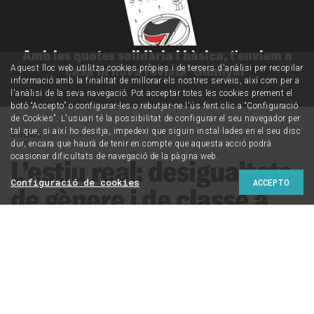
Amb les quotes solidària i bàsica, t'enviem a
casa la nova revista 'Guanyar'
Aquest lloc web utilitza cookies pròpies i de tercers d'anàlisi per recopilar
informació amb la finalitat de millorar els nostres serveis, així com per a
l'anàlisi de la seva navegació. Pot acceptar totes les cookies prement el
botó “Accepto” o configurar-les o rebutjar-ne l'ús fent clic a “Configuració
de Cookies”. L'usuari té la possibilitat de configurar el seu navegador per
Dades
tal que, si així ho desitja, impedexi que siguin instal·lades en el seu disc
dur, encara que haurà de tenir en compte que aquesta acció podrà
ocasionar dificultats de navegació de la pàgina web.
L’estiu real: desigualtats
Configuració de cookies
ACCEPTO
de gènere i de classe a
les vacances
2