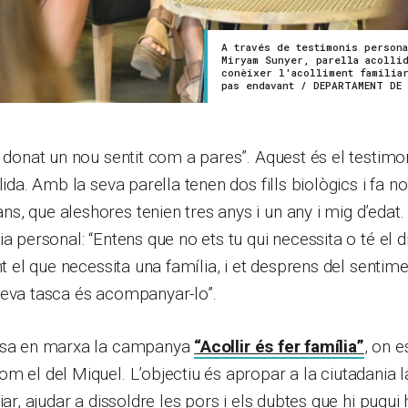
A través de testimonis person
Miryam Sunyer, parella acollid
conèixer l'acolliment familia
pas endavant / DEPARTAMENT DE
a donat un nou sentit com a pares”. Aquest és el testimo
lida. Amb la seva parella tenen dos fills biològics i fa n
, que aleshores tenien tres anys i un any i mig d’edat. 
a personal: “Entens que no ets tu qui necessita o té el dret
nt el que necessita una família, i et desprens del sentim
teva tasca és acompanyar-lo”.
posa en marxa la campanya
“Acollir és fer família”
, on 
m el del Miquel. L’objectiu és apropar a la ciutadania la
iar, ajudar a dissoldre les pors i els dubtes que hi pugui