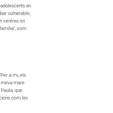
i adolescents en
liar vulnerable,
ón centres on
 família”, com
“Per a mi, els
la meva mare
a Paula, que
acions com les