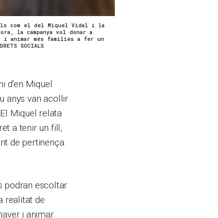
als com el del Miquel Vidal i la
ora, la campanya vol donar a
r i animar més famílies a fer un
 DRETS SOCIALS
ni d’en Miquel
ou anys van acollir
El Miquel relata
 a tenir un fill,
ent de pertinença.
es podran escoltar
 realitat de
 haver i animar