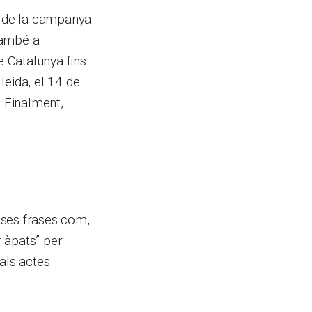
ió de la campanya
 també a
e Catalunya fins
leida, el 14 de
. Finalment,
eses frases com,
r àpats” per
als actes