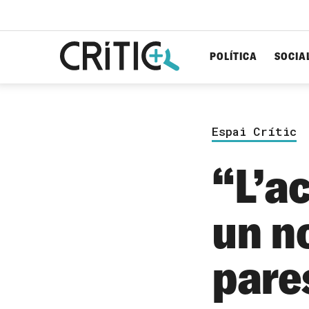
POLÍTICA
SOCIA
Cerca
per...
Espai Crític
“L’a
un n
pare