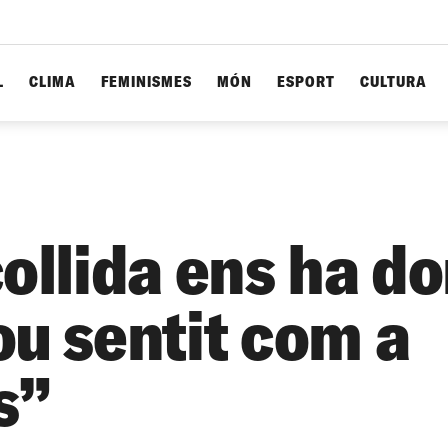
L
CLIMA
FEMINISMES
MÓN
ESPORT
CULTURA
collida ens ha d
ou sentit com a
s”