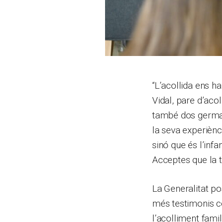
“L’acollida ens h
Vidal, pare d’acol
també dos germans
la seva experiènci
sinó que és l’infa
Acceptes que la 
La Generalitat 
més testimonis co
l’acolliment famil