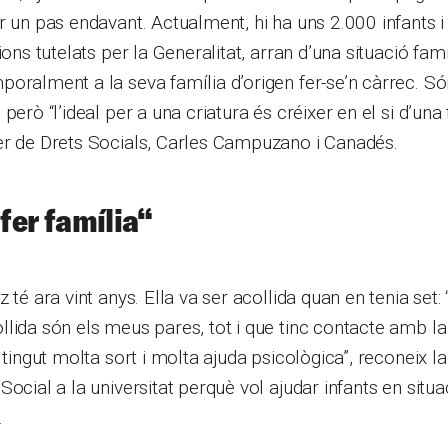
r un pas endavant. Actualment, hi ha uns 2.000 infants 
ions tutelats per la Generalitat, arran d’una situació fami
oralment a la seva família d’origen fer-se’n càrrec. S
però “l’ideal per a una criatura és créixer en el si d’una
er de Drets Socials, Carles Campuzano i Canadés.
 fer família
“
 té ara vint anys. Ella va ser acollida quan en tenia set: 
llida són els meus pares, tot i que tinc contacte amb 
 tingut molta sort i molta ajuda psicològica”, reconeix l
Social a la universitat perquè vol ajudar infants en situ
.