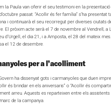
m la Paula van oferir el seu testimoni en la presentac
d’octubre passat. “Acollir és fer família” s’ha presentat
ona i continuarà el seu recorregut per diverses ciutats d
. El pròxim acte serà el 7 de novembre al Vendrell; a L
u d’Urgell, el dia 21, i a Amposta, el 28 del mateix mes
sa el 12 de desembre.
manyoles per a l’acolliment
l Govern ha dissenyat gots i carmanyoles que duen impr
lir és brindar en els aniversaris” o “Acollir és comparti
ment arreu. Aquests es reparteixen entre els assistents 
l marc de la campanya.