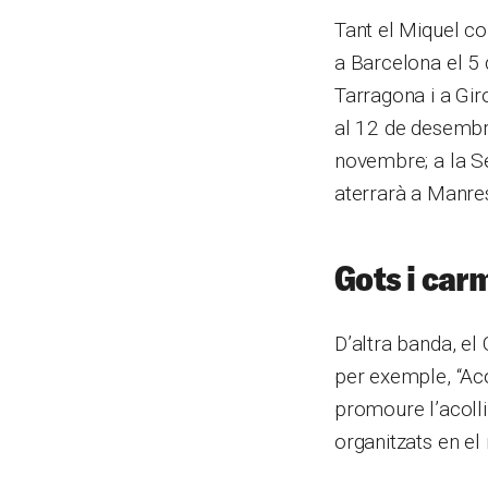
Tant el Miquel co
a Barcelona el 5 
Tarragona i a Gir
al 12 de desembre
novembre; a la Se
aterrarà a Manre
Gots i car
D’altra banda, e
per exemple, “Acol
promoure l’acolli
organitzats en e