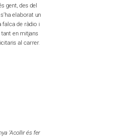
s gent, des del
s’ha elaborat un
 falca de ràdio i
 tant en mitjans
taris al carrer.
a ‘Acollir és fer