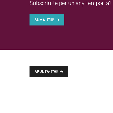
Subscriu-te per un any i emporta't 
SUMA-T'HI!
APUNTA-T'HI!