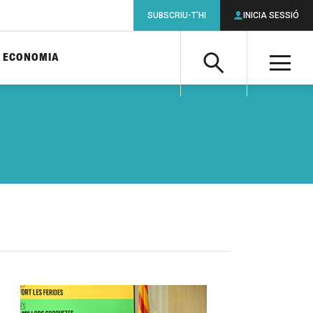
SUBSCRIU-T'HI
INICIA SESSIÓ
ECONOMIA
Cerca
M
Cerca