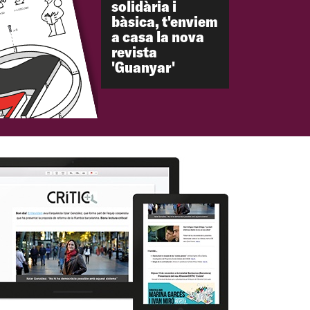
solidària i
bàsica, t'enviem
a casa la nova
revista
'Guanyar'