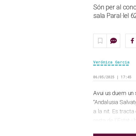
Són per al conc
sala Paral·lel 
Verónica Garcia
06/05/2025 | 17:45
Avui us duem un s
“Andalusia Salvat
a la nit. Es tract
resta de l’Estat i