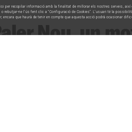
isi per recopilar informació amb la finalitat de millorar els nostres serveis, aix
o rebutjar-ne l'ús fent clic a “Configuració de Cookies”. L'usuari té la possibili
ur, encara que haurà de tenir en compte que aquesta acció podrà ocasionar dific
Paler Nou, un mo
 l’economia soci
edeu
ulsat per Sostre Cívic és un dels habitatges de
’han engegat en sòl privat per retirar-lo del me