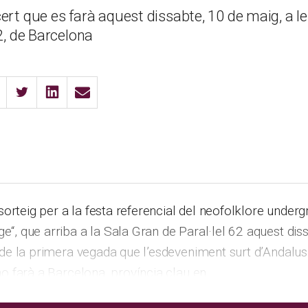
ert que es farà aquest dissabte, 10 de maig, a le
62, de Barcelona
orteig per a la festa referencial del neofolklore under
ge“, que arriba a la Sala Gran de Paral·lel 62 aquest dis
a de la primera vegada que l’esdeveniment surt d’Andalusi
 ho farà a Barcelona, província clau en …