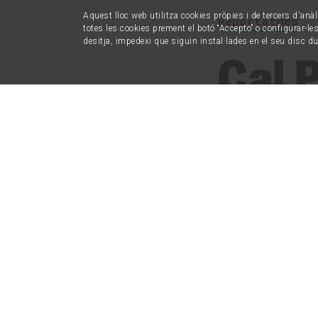
Aquest lloc web utilitza cookies pròpies i de tercers d'anàl
Reportatges
totes les cookies prement el botó “Accepto” o configurar-les 
desitja, impedexi que siguin instal·lades en el seu disc d
Cal 
per a
Card
El projecte imp
més grans que s
especulatiu