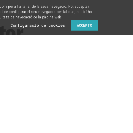
í com per a l'anàlisi de la seva navegació. Pot acceptar
tat de configurar el seu navegador per tal que, si així ho
ultats de navegació de la pàgina web.
tor
Configuració de cookies
ACCEPTO
al a
 dimensions
rcat