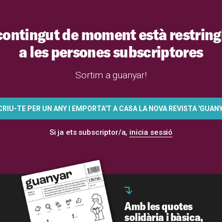
contingut de moment està restring
a les persones subscriptores
Sortim a guanyar!
RIU-TE PER UN ANY I EMPORTA'T A CASA LA NOVA REVISTA 'GUANY
Si ja ets subscriptor/a,
inicia sessió
Amb les quotes
solidària i bàsica,