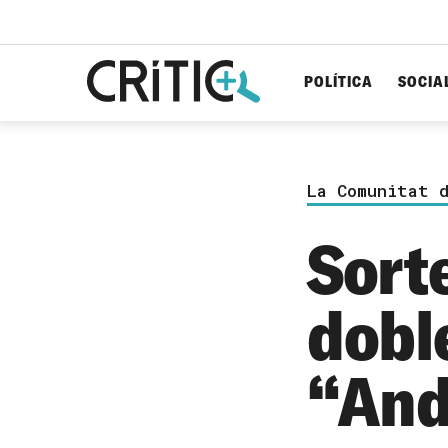
POLÍTICA
SOCIA
Cerca
per...
La Comunitat 
Sort
doble
“And