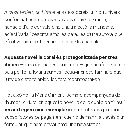
A casa teníem un himne
ens descobreix un nou univers
conformat pels dubtes vitals, els canvis de rumb, la
narració d’allò convuls dins una trajectòria mundana,
adjectivada i descrita amb les paraules d’una autora, que,
efectivament, està enamorada de les paraules.
Aquesta novel·la coral és protagonitzada per tres
dones
—dues germanes i una mare— que agafen el pic i la
pala per fer aflorar traumes i desavinences familiars que
lluny de distanciar-les, les farà reconnectar-se.
Tot això ho fa Maria Climent, sempre acompanyada de
l’humor i el riure, en aquesta novel·la de la qual a partir avui
en sortegem cinc exemplars
entre totes les persones
subscriptores de pagament que ho demanin a través d’un
formulari que hem enviat amb una newsletter.