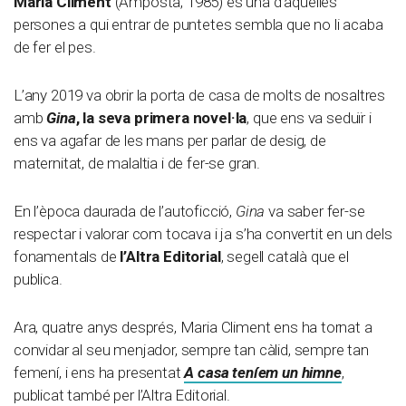
Maria Climent
(Amposta, 1985) és una d’aquelles
persones a qui entrar de puntetes sembla que no li acaba
de fer el pes.
L’any 2019 va obrir la porta de casa de molts de nosaltres
amb
Gina
, la seva primera novel·la
, que ens va seduïr i
ens va agafar de les mans per parlar de desig, de
maternitat, de malaltia i de fer-se gran.
En l’època daurada de l’autoficció,
Gina
va saber fer-se
respectar i valorar com tocava i ja s’ha convertit en un dels
fonamentals de
l’Altra Editorial
, segell català que el
publica.
Ara, quatre anys després, Maria Climent ens ha tornat a
convidar al seu menjador, sempre tan càlid, sempre tan
femení, i ens ha presentat
A casa teníem un himne
,
publicat també per l’Altra Editorial.