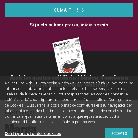
SUMA-T'HI!
Si ja ets subscriptor/a,
inicia sessió
Amb les quotes solidària i bàsica, t'enviem a
casa la nova revista 'Guanyar'
Aquest lloc web utilitza cookies pròpies i de tercers d'anàlisi per recopilar
informació amb la finalitat de millorar els nostres serveis, així com per a
l'anàlisi de la seva navegació. Pot acceptar totes les cookies prement el
botó “Accepto” o configurar-les o rebutjar-ne l'ús fent clic a “Configuració
de Cookies”. L'usuari té la possibilitat de configurar el seu navegador per
Reportatges
tal que, si així ho desitja, impedexi que siguin instal·lades en el seu disc
dur, encara que haurà de tenir en compte que aquesta acció podrà
ocasionar dificultats de navegació de la pàgina web.
Marga
Configuració de cookies
ACCEPTO