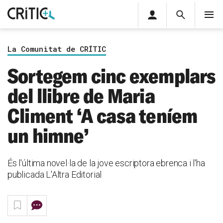
Àrea
Cerca
M
privada
Cerca
Subscriu-t'hi
Cerc
per...
La Comunitat de CRÍTIC
Inicia sessió
Sortegem cinc exemplars
del llibre de Maria
Climent ‘A casa teníem
un himne’
És l'última novel·la de la jove escriptora ebrenca i l'ha
publicada L'Altra Editorial