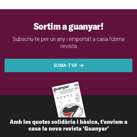
Sortim a guanyar!
Subscriu-te per un any i emporta't a casa l'útima
revista
SUMA-T'HI!
Amb les quotes solidària i bàsica, t'enviem a
casa la nova revista 'Guanyar'