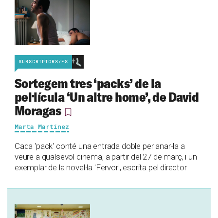
SUBSCRIPTORS/ES
Sortegem tres ‘packs’ de la
pel·lícula ‘Un altre home’, de David
Moragas
Marta Martínez
Cada 'pack' conté una entrada doble per anar-la a
veure a qualsevol cinema, a partir del 27 de març, i un
exemplar de la novel·la 'Fervor', escrita pel director