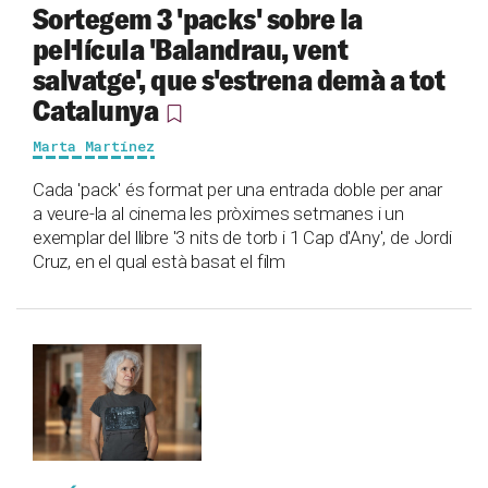
Sortegem 3 'packs' sobre la
pel·lícula 'Balandrau, vent
salvatge', que s'estrena demà a tot
Catalunya
Marta Martínez
Cada 'pack' és format per una entrada doble per anar
a veure-la al cinema les pròximes setmanes i un
exemplar del llibre '3 nits de torb i 1 Cap d'Any', de Jordi
Cruz, en el qual està basat el film