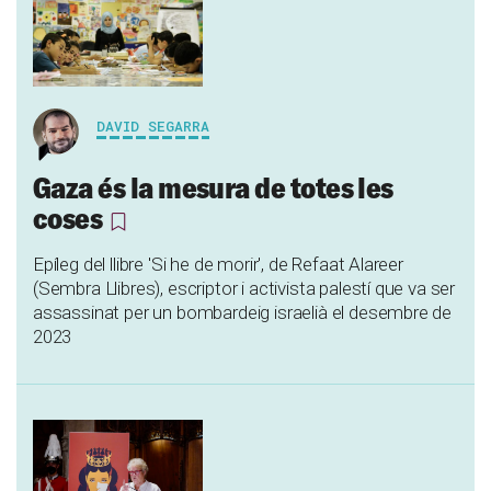
DAVID SEGARRA
Gaza és la mesura de totes les
coses
Epíleg del llibre 'Si he de morir', de Refaat Alareer
(Sembra Llibres), escriptor i activista palestí que va ser
assassinat per un bombardeig israelià el desembre de
2023