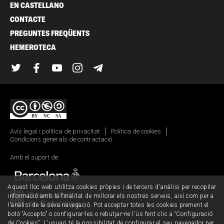
EN CASTELLANO
CONTACTE
PREGUNTES FREQÜENTS
HEMEROTECA
Twitter
Facebook
YouTube
Instagram
Telegram
Avís legal i política de privacitat
Política de cookies
Condicions generals de contractació
Amb el suport de:
Aquest lloc web utilitza cookies pròpies i de tercers d'anàlisi per recopilar
informació amb la finalitat de millorar els nostres serveis, així com per a
l'anàlisi de la seva navegació. Pot acceptar totes les cookies prement el
botó “Accepto” o configurar-les o rebutjar-ne l'ús fent clic a “Configuració
de Cookies”. L'usuari té la possibilitat de configurar el seu navegador per