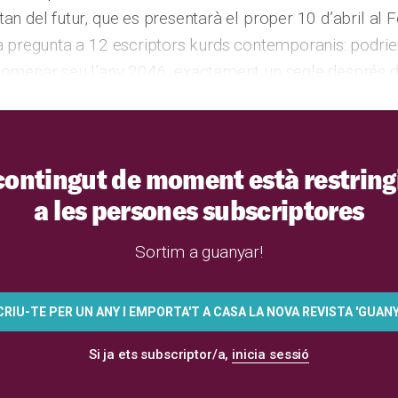
an del futur, que es presentarà el proper 10 d’abril al Fe
na pregunta a 12 escriptors kurds contemporanis: podrien
anomenar seu l’any 2046, exactament un segle després 
contingut de moment està restring
a les persones subscriptores
Sortim a guanyar!
RIU-TE PER UN ANY I EMPORTA'T A CASA LA NOVA REVISTA 'GUANY
Si ja ets subscriptor/a,
inicia sessió