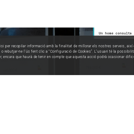
Un home consulta 
isi per recopilar informació amb la finalitat de millorar els nostres serveis, aix
o rebutjar-ne l'ús fent clic a “Configuració de Cookies”. L'usuari té la possibili
ur, encara que haurà de tenir en compte que aquesta acció podrà ocasionar dific