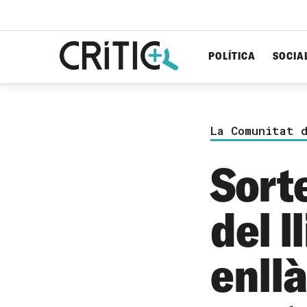
POLÍTICA
SOCIA
Cerca
per...
La Comunitat 
Sort
del l
enllà