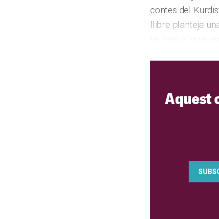
contes del Kurdist
llibre planteja u
un país al qual 
Aquest 
SUBSC