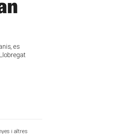
tan
anis, es
 Llobregat
yes i altres