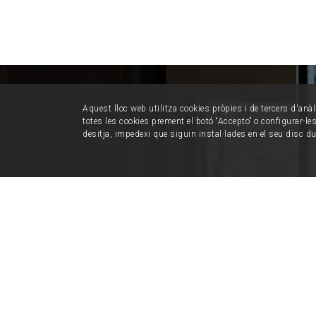
Aquest lloc web utilitza cookies pròpies i de tercers d'anàl
totes les cookies prement el botó “Accepto” o configurar-les 
desitja, impedexi que siguin instal·lades en el seu disc d