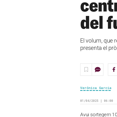
cent
del f
El volum, que r
presenta el pròx
Verónica García
01/04/2025 | 06:00
Avui sortegem 10