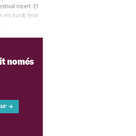
stival Incert. El
 els kurds tenir
de …
it només
AR'