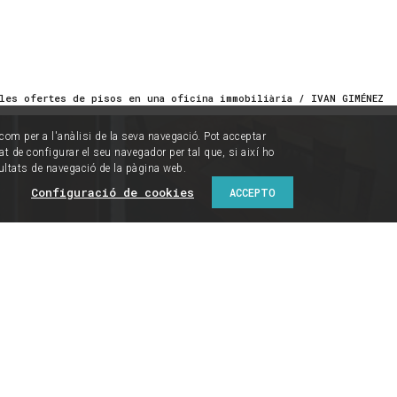
les ofertes de pisos en una oficina immobiliària / IVAN GIMÉNEZ
í com per a l'anàlisi de la seva navegació. Pot acceptar
tat de configurar el seu navegador per tal que, si així ho
ultats de navegació de la pàgina web.
Configuració de cookies
ACCEPTO