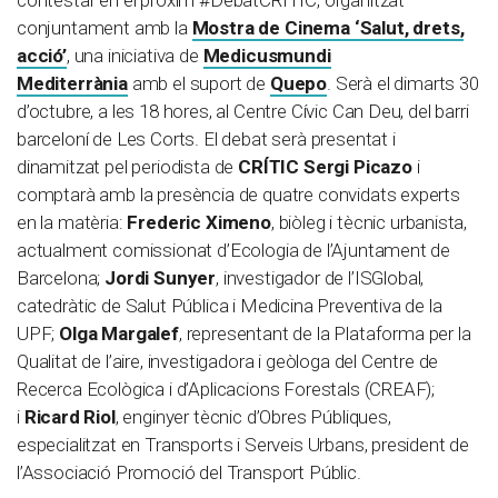
contestar en el pròxim #DebatCRÍTIC, organitzat
conjuntament amb la
Mostra de Cinema ‘Salut, drets,
acció’
, una iniciativa de
Medicusmundi
Mediterrània
amb el suport de
Quepo
. Serà el dimarts 30
d’octubre, a les 18 hores, al Centre Cívic Can Deu, del barri
barceloní de Les Corts. El debat serà presentat i
dinamitzat pel periodista de
CRÍTIC Sergi Picazo
i
comptarà amb la presència de quatre convidats experts
en la matèria:
Frederic Ximeno
, biòleg i tècnic urbanista,
actualment comissionat d’Ecologia de l’Ajuntament de
Barcelona;
Jordi Sunyer
, investigador de l’ISGlobal,
catedràtic de Salut Pública i Medicina Preventiva de la
UPF;
Olga Margalef
, representant de la Plataforma per la
Qualitat de l’aire, investigadora i geòloga del Centre de
Recerca Ecològica i d’Aplicacions Forestals (CREAF);
i
Ricard Riol
, enginyer tècnic d’Obres Públiques,
especialitzat en Transports i Serveis Urbans, president de
l’Associació Promoció del Transport Públic.