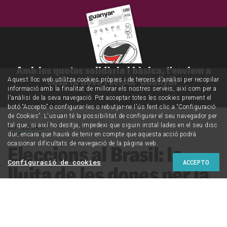
Amb les quotes solidària i bàsica, t'enviem a
casa la nova revista 'Guanyar'
Aquest lloc web utilitza cookies pròpies i de tercers d'anàlisi per recopilar
informació amb la finalitat de millorar els nostres serveis, així com per a
l'anàlisi de la seva navegació. Pot acceptar totes les cookies prement el
botó “Accepto” o configurar-les o rebutjar-ne l'ús fent clic a “Configuració
de Cookies”. L'usuari té la possibilitat de configurar el seu navegador per
tal que, si així ho desitja, impedexi que siguin instal·lades en el seu disc
Notícies
dur, encara que haurà de tenir en compte que aquesta acció podrà
ocasionar dificultats de navegació de la pàgina web.
Eleccions al Brasil: la
Configuració de cookies
ACCEPTO
lluita de les dones per la
democràcia i la igualtat