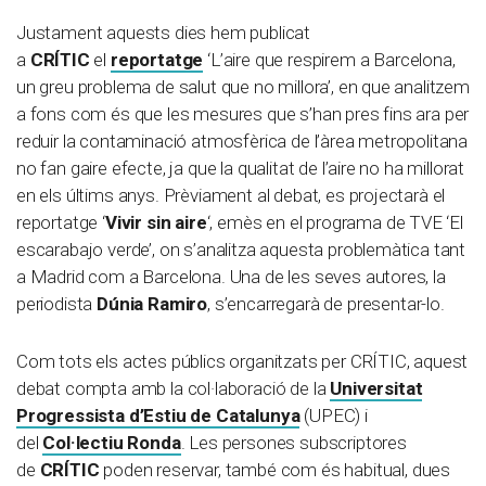
Justament aquests dies hem publicat
a
CRÍTIC
el
reportatge
‘L’aire que respirem a Barcelona,
un greu problema de salut que no millora’, en que analitzem
a fons com és que les mesures que s’han pres fins ara per
reduir la contaminació atmosfèrica de l’àrea metropolitana
no fan gaire efecte, ja que la qualitat de l’aire no ha millorat
en els últims anys. Prèviament al debat, es projectarà el
reportatge ‘
Vivir sin aire
‘, emès en el programa de TVE ‘El
escarabajo verde’, on s’analitza aquesta problemàtica tant
a Madrid com a Barcelona. Una de les seves autores, la
periodista
Dúnia Ramiro
, s’encarregarà de presentar-lo.
Com tots els actes públics organitzats per CRÍTIC, aquest
debat compta amb la col·laboració de la
Universitat
Progressista d’Estiu de Catalunya
(UPEC) i
del
Col·lectiu Ronda
. Les persones subscriptores
de
CRÍTIC
poden reservar, també com és habitual, dues