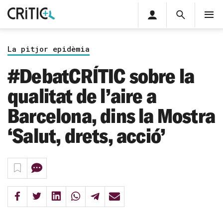
Àrea
Cerca
M
privada
Cerca
Subscriu-t'hi
Cerc
per...
La pitjor epidèmia
Inicia sessió
#DebatCRÍTIC sobre la
qualitat de l’aire a
Barcelona, dins la Mostra
‘Salut, drets, acció’