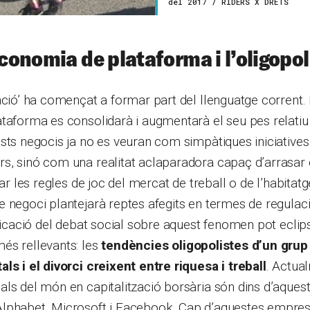
del 2017 / RIDERS X DRETS
economia de plataforma i l’oligopoli
ació’ ha començat a formar part del llenguatge corrent
taforma es consolidarà i augmentarà el seu pes relatiu
sts negocis ja no es veuran com simpàtiques iniciatives
s, sinó com una realitat aclaparadora capaç d’arrasar
rar les regles de joc del mercat de treball o de l’habitat
 negoci plantejarà reptes afegits en termes de regulació 
ificació del debat social sobre aquest fenomen pot eclips
és rellevants: les
tendències oligopolistes d’un grup
ls i el divorci creixent entre riquesa i treball
. Actual
ls del món en capitalització borsària són dins d’aquest
lphabet, Microsoft i Facebook. Cap d’aquestes empres