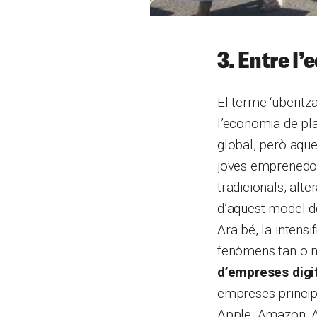
3. Entre l’
El terme ‘uberitz
l’economia de pla
global, però aque
joves emprenedor
tradicionals, alte
d’aquest model de
Ara bé, la intens
fenòmens tan o m
d’empreses digita
empreses principa
Apple, Amazon, A