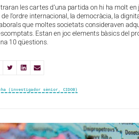
raran les cartes d’una partida on hi ha molt en j
 de l’ordre internacional, la democràcia, la dignit
 laborals que moltes societats consideraven adqu
scomptats. Estan en joc elements bàsics del pro
na 10 qüestions.
cha (investigador sènior, CIDOB)