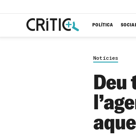
POLÍTICA
SOCIA
Cerca
per...
Notícies
Deu 
l’ag
aque