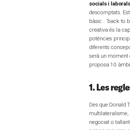
socials i laboral
descomptats. Est
bàsic… ‘back to b
creativa és la cap
potències princip
diferents concepc
serà un moment de
proposa 10 àmbit
1. Les regl
Des que Donald T
multilateralisme,
negociat o tallan