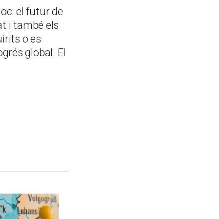
oc: el futur de
at i també els
irits o es
grés global. El