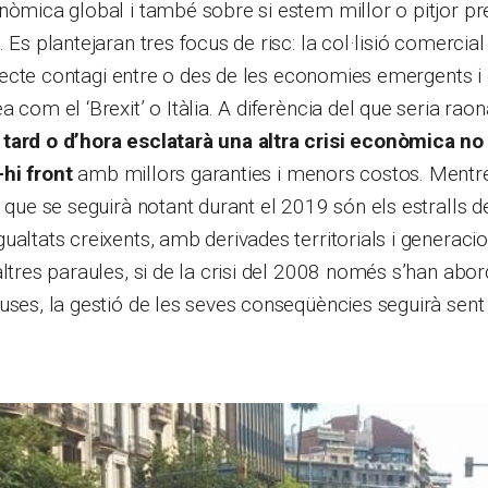
nòmica global i també sobre si estem millor o pitjor pre
 Es plantejaran tres focus de risc: la col·lisió comercial
’efecte contagi entre o des de les economies emergents i 
 com el ‘Brexit’ o Itàlia. A diferència del que seria rao
tard o d’hora esclatarà una altra crisi econòmica no 
hi front
amb millors garanties i menors costos. Ment
 que se seguirà notant durant el 2019 són els estralls de 
ualtats creixents, amb derivades territorials i generac
altres paraules, si de la crisi del 2008 només s’han abo
uses, la gestió de les seves conseqüències seguirà sent