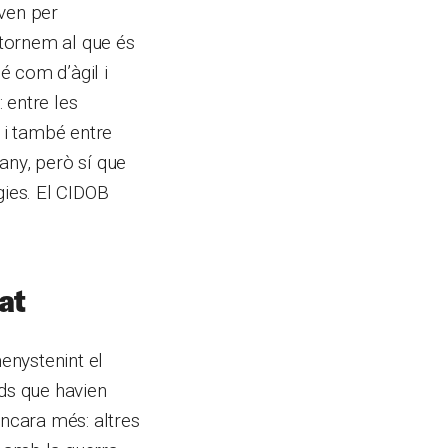
ven per
 tornem al que és
é com d’àgil i
: entre les
l i també entre
any, però sí que
gies. El CIDOB
tat
enystenint el
rds que havien
Encara més: altres