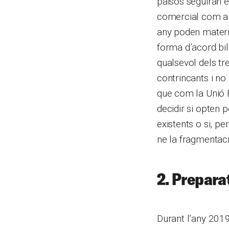
països seguiran e
comercial com a 
any poden materia
forma d’acord bil
qualsevol dels tre
contrincants i no 
que com la Unió 
decidir si opten p
existents o si, p
ne la fragmentaci
2. Prepara
Durant l’any 201