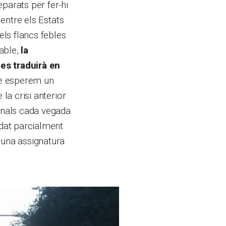
parats per fer-hi
 entre els Estats
els flancs febles
nable,
la
es traduirà en
re esperem un
la crisi anterior
ionals cada vegada
rdat parcialment
 una assignatura