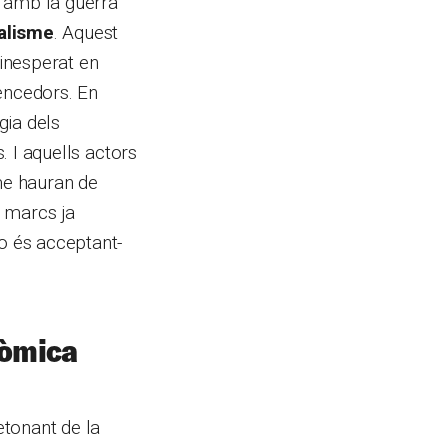
s, amb la guerra
ralisme
. Aquest
 inesperat en
encedors. En
gia dels
. I aquells actors
me hauran de
i marcs ja
lo és acceptant-
onòmica
etonant de la