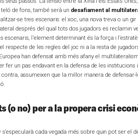
ls seus passos. La tensió entre la Xina i els Estats Unit
teló de fons, també serà un
desafiament al multilate
litzar-se tres escenaris: el xoc, una nova treva o un gir
ateral després del qual tots dos jugadors es reclamin v
s escenaris, l’element determinant és la força i l’estratè
el respecte de les regles del joc ni a la resta de jugadors
Europea han defensat amb més afany el multilateralis
er fer un pas endavant en la defensa de les institucions 
er contra, assumeixen que la millor manera de defensar-
ó.
ts (o no) per a la propera crisi ec
9 s’especularà cada vegada més sobre quin pot ser el d