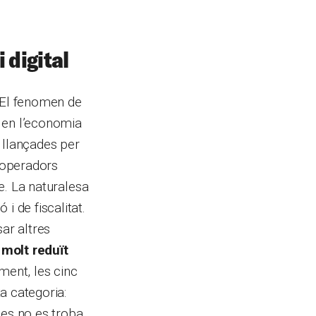
 digital
. El fenomen de
 en l’economia
 llançades per
 operadors
ge. La naturalesa
i de fiscalitat.
ar altres
 molt reduït
ment, les cinc
a categoria:
es no es troba