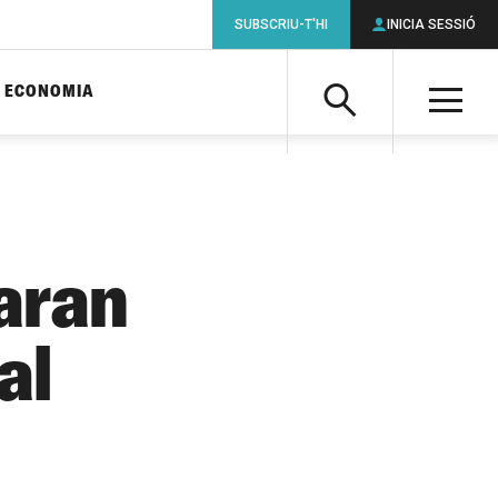
SUBSCRIU-T'HI
INICIA SESSIÓ
ECONOMIA
Cerca
M
Cerca
aran
al