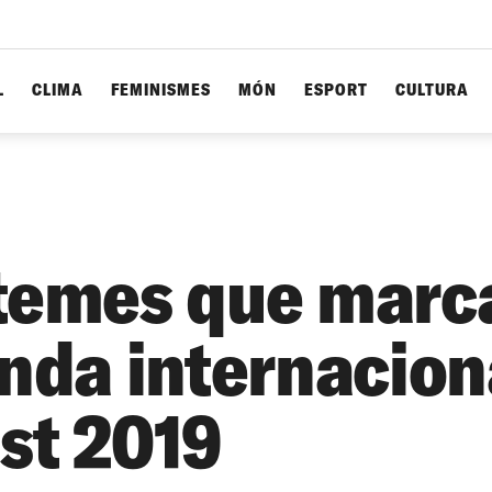
L
CLIMA
FEMINISMES
MÓN
ESPORT
CULTURA
temes que marc
enda internacion
st 2019