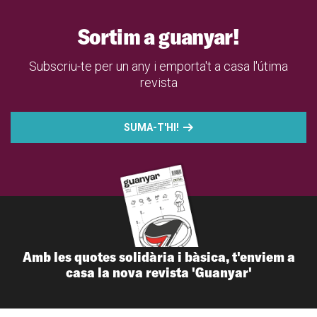
Sortim a guanyar!
Subscriu-te per un any i emporta't a casa l'útima
revista
SUMA-T'HI!
Amb les quotes solidària i bàsica, t'enviem a
casa la nova revista 'Guanyar'