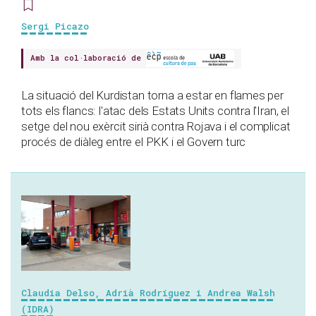
Sergi Picazo
Amb la col·laboració de
La situació del Kurdistan torna a estar en flames per
tots els flancs: l'atac dels Estats Units contra l'Iran, el
setge del nou exèrcit sirià contra Rojava i el complicat
procés de diàleg entre el PKK i el Govern turc
Claudia Delso, Adrià Rodríguez i Andrea Walsh
(IDRA)