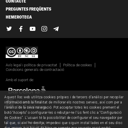
CONTACTE
PREGUNTES FREQÜENTS
HEMEROTECA
Twitter
Facebook
YouTube
Instagram
Telegram
Avís legal i política de privacitat
Política de cookies
Condicions generals de contractació
Amb el suport de:
Aquest lloc web utilitza cookies pròpies i de tercers d'anàlisi per recopilar
informació amb la finalitat de millorar els nostres serveis, així com per a
l'anàlisi de la seva navegació. Pot acceptar totes les cookies prement el
botó “Accepto” o configurar-les o rebutjar-ne l'ús fent clic a “Configuració
de Cookies”. L'usuari té la possibilitat de configurar el seu navegador per
tal que, si així ho desitja, impedexi que siguin instal·lades en el seu disc