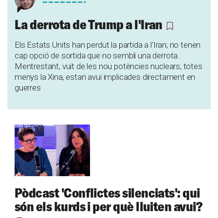
La derrota de Trump a l'Iran
Els Estats Units han perdut la partida a l'Iran; no tenen
cap opció de sortida que no sembli una derrota.
Mentrestant, vuit de les nou potències nuclears, totes
menys la Xina, estan avui implicades directament en
guerres
Pòdcast 'Conflictes silenciats': qui
són els kurds i per què lluiten avui?