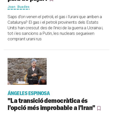
Joan Buades
Saps d'on venen el petroli, el gas i l'urani que arriben a
Catalunya? El gas i el petroli provinents dels Estats
Units han crescut des de l'inici de la guerra a Ucraïna i,
tot i les sancions a Putin, les nuclears segueixen
comprant urani rus
ÁNGELES ESPINOSA
"La transició democràtica és
l'opció més improbable a l'Iran"