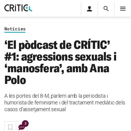
Àrea
Cerca
M
privada
Cerca
Subscriu-t'hi
Cerc
per...
Notícies
Inicia sessió
‘El pòdcast de CRÍTIC’
#1: agressions sexuals i
‘manosfera’, amb Ana
Polo
A les portes del 8-M, parlem amb la periodista i
humorista de feminisme i del tractament mediàtic dels
casos d'assetjament sexual
2