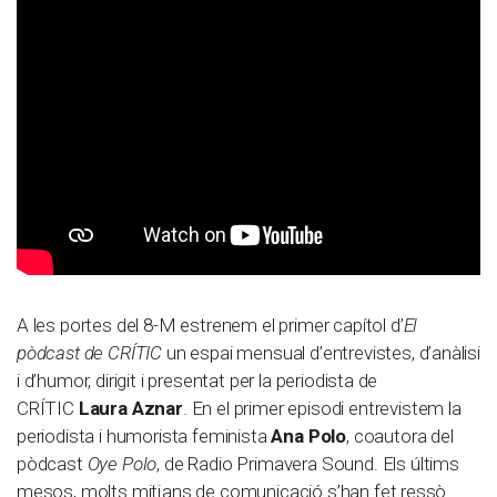
A les portes del 8-M estrenem el primer capítol d’
El
pòdcast de CRÍTIC
un espai mensual d’entrevistes, d’anàlisi
i d’humor, dirigit i presentat per la periodista de
CRÍTIC
Laura Aznar
. En el primer episodi entrevistem la
periodista i humorista feminista
Ana Polo
, coautora del
pòdcast
Oye Polo
, de Radio Primavera Sound. Els últims
mesos, molts mitjans de comunicació s’han fet ressò