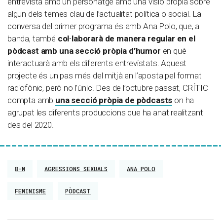
entrevista amb un personatge amb una visió pròpia sobre
algun dels temes clau de l’actualitat política o social. La
conversa del primer programa és amb
Ana Polo, que, a
banda, també
col·laborarà de manera regular en el
pòdcast amb una secció pròpia d’humor
en què
interactuarà amb els diferents entrevistats. Aquest
projecte és un pas més del mitjà en l’aposta pel format
radiofònic, però no l’únic. Des de l’octubre passat, CRÍTIC
compta amb
una secció pròpia de pòdcasts
on ha
agrupat les diferents produccions que ha anat realitzant
des del 2020.
8-M
AGRESSIONS SEXUALS
ANA POLO
FEMINISME
PÒDCAST