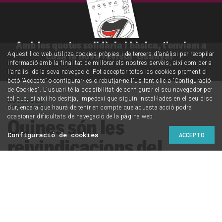
Amb les quotes solidària i bàsica, t'enviem a
casa la nova revista 'Guanyar'
Aquest lloc web utilitza cookies pròpies i de tercers d'anàlisi per recopilar
informació amb la finalitat de millorar els nostres serveis, així com per a
l'anàlisi de la seva navegació. Pot acceptar totes les cookies prement el
botó “Accepto” o configurar-les o rebutjar-ne l'ús fent clic a “Configuració
de Cookies”. L'usuari té la possibilitat de configurar el seu navegador per
tal que, si així ho desitja, impedexi que siguin instal·lades en el seu disc
Notícies
dur, encara que haurà de tenir en compte que aquesta acció podrà
ocasionar dificultats de navegació de la pàgina web.
Quines són les
Configuració de cookies
ACCEPTO
reivindicacions del
feminisme aquest 8-M?
CRÍTIC ha tingut accés al manifest de l'Assemblea 8-M,
que s'estructura en 13 punts: des de la derogació de la
Llei d'estrangeria fins a la denúncia de les violències