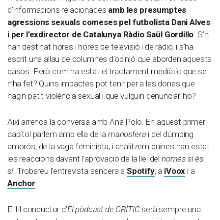
d’informacions relacionades
amb les presumptes
agressions sexuals comeses pel futbolista Dani Alves
i per l’exdirector de Catalunya Ràdio Saül Gordillo
. S’hi
han destinat hores i hores de televisió i de ràdio, i s’ha
escrit una allau de columnes d’opinió que aborden aquests
casos. Però com ha estat el tractament mediàtic que se
n’ha fet? Quins impactes pot tenir per a les dones que
hagin patit violència sexual i que vulguin denunciar-ho?
Així arrenca la conversa amb Ana Polo. En aquest primer
capítol parlem amb ella de la
manosfera
i del dúmping
amorós, de la vaga feminista, i analitzem quines han estat
les reaccions davant l’aprovació de la llei del
només sí és
sí
. Trobareu l’entrevista sencera a
Spotify
, a
iVoox
i a
Anchor
.
El fil conductor d’
El pòdcast de CRÍTIC
serà sempre una