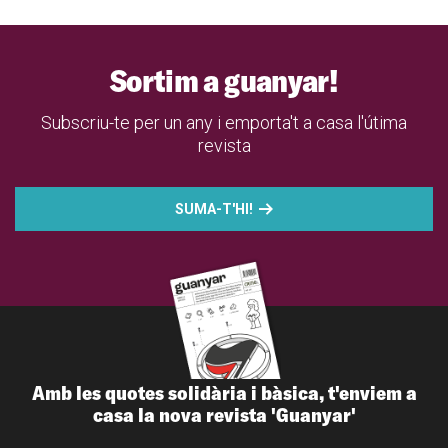
Sortim a guanyar!
Subscriu-te per un any i emporta't a casa l'útima
revista
SUMA-T'HI!
Amb les quotes solidària i bàsica, t'enviem a
casa la nova revista 'Guanyar'