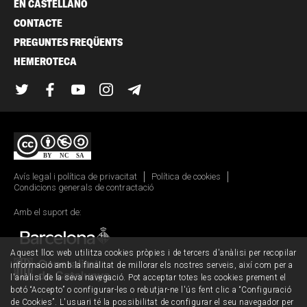
EN CASTELLANO
CONTACTE
PREGUNTES FREQÜENTS
HEMEROTECA
Twitter
Facebook
YouTube
Instagram
Telegram
Avís legal i política de privacitat
Política de cookies
Condicions generals de contractació
Amb el suport de:
Aquest lloc web utilitza cookies pròpies i de tercers d'anàlisi per recopilar
informació amb la finalitat de millorar els nostres serveis, així com per a
l'anàlisi de la seva navegació. Pot acceptar totes les cookies prement el
botó “Accepto” o configurar-les o rebutjar-ne l'ús fent clic a “Configuració
de Cookies”. L'usuari té la possibilitat de configurar el seu navegador per