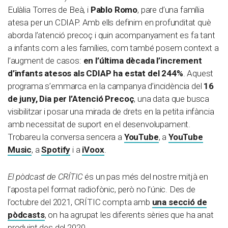
Eulàlia Torres de Beà, i
Pablo Romo
, pare d’una família
atesa per un CDIAP. Amb ells definim en profunditat què
aborda l’atenció precoç i quin acompanyament es fa tant
a infants com a les famílies, com també posem context a
l’augment de casos:
en l’última dècada l’increment
d’infants atesos als CDIAP ha estat del 244%
. Aquest
programa s’emmarca en la campanya d’incidència del
16
de juny, Dia per l’Atenció Precoç
, una data que busca
visibilitzar i posar una mirada de drets en la petita infància
amb necessitat de suport en el desenvolupament.
Trobareu la conversa sencera a
YouTube
, a
YouTube
Music
, a
Spotify
i a
iVoox
.
El pòdcast de CRÍTIC
és un pas més del nostre mitjà en
l’aposta pel format radiofònic, però no l’únic. Des de
l’octubre del 2021, CRÍTIC compta amb
una secció de
pòdcasts
, on ha agrupat les diferents sèries que ha anat
produint des del 2020.