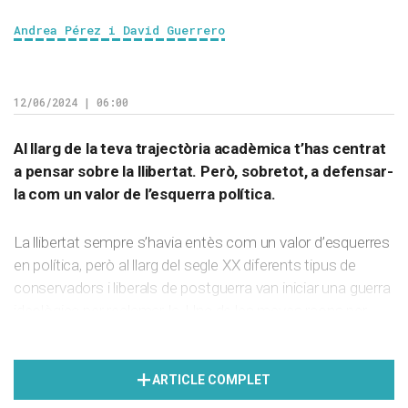
Andrea Pérez i David Guerrero
12/06/2024 | 06:00
Al llarg de la teva trajectòria acadèmica t’has centrat
a pensar sobre la llibertat. Però, sobretot, a defensar-
la com un valor de l’esquerra política.
La llibertat sempre s’havia entès com un valor d’esquerres
en política, però al llarg del segle XX diferents tipus de
conservadors i liberals de postguerra van iniciar una guerra
ideològica per reclamar-la. Una de les meves raons per
voler-ne parlar és la necessitat de reivindicar aquest
concepte des de l’esquerra. I una manera de fer-ho és
demostrar que, fins i tot amb la visió liberal de la llibertat,
ARTICLE COMPLET
moltes de les institucions bàsiques de la nostra societat