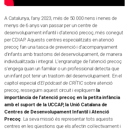
A Catalunya, l’any 2023, més de 50.000 nens i nenes de
menys de 6 anys van passar per un centre de
desenvolupament infantil i d’atenció precoç, més conegut
per CDIAP. Aquests centres especialitzats en atenció
precoç fan una tasca de prevenció i d’acompanyament
d’infants amb trastorns del desenvolupament, de manera
individualitzada i integral. L’engranatge de l’atenció precoç
s’engega quan un familiar o un professional detecta que
un infant pot tenir un trastorn del desenvolupament. En el
capítol especial d’
El pòdcast de CRÍTIC
sobre atenció
precoç, resseguim aquest circuit i expliquem
la
importància de l’atenció precoç en la petita infància
amb el suport de la UCCAP, la Unió Catalana de
Centres de Desenvolupament Infantil i Atenció
Precoç
. La seva missió és representar tots aquests
centres en les qüestions que els afectin col·lectivament i