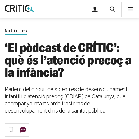
Àrea
Cerca
M
privada
Cerca
Subscriu-t'hi
Cerc
per...
Notícies
Inicia sessió
‘El pòdcast de CRÍTIC’:
què és l’atenció precoç a
la infància?
Parlem del circuit dels centres de desenvolupament
infantil i d’atenció precoç (CDIAP) de Catalunya, que
acompanya infants amb trastorns del
desenvolupament dins de la sanitat pública