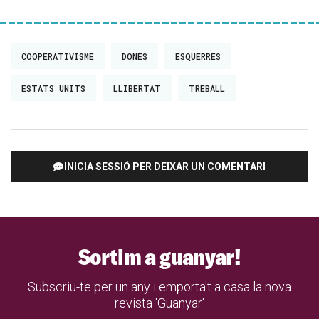
neguen una sèrie de llibertats de les quals tothom hauria
de poder gaudir.
COOPERATIVISME
DONES
ESQUERRES
ESTATS UNITS
LLIBERTAT
TREBALL
En les nostres societats, sovint la llibertat s’associa
amb fer allò que volem.
INICIA SESSIÓ PER DEIXAR UN COMENTARI
A vegades sembla que la llibertat és només satisfer els
nostres desitjos. Però també té a veure amb formar part
d’una comunitat que s’autogoverna i amb participar de
debò en aquest procés.
Sortim a guanyar!
Això és el que defensa la tradició republicana en la
Subscriu-te per un any i emporta't a casa la nova
qual t’encabeixes?
revista 'Guanyar'