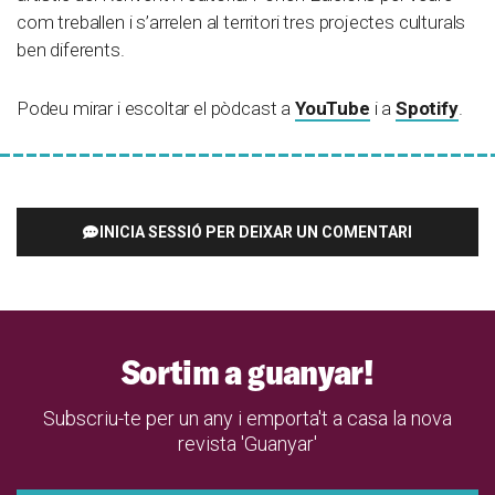
com treballen i s’arrelen al territori tres projectes culturals
ben diferents.
Podeu mirar i escoltar el pòdcast a
YouTube
i a
Spotify
.
INICIA SESSIÓ PER DEIXAR UN COMENTARI
Sortim a guanyar!
Subscriu-te per un any i emporta't a casa la nova
revista 'Guanyar'