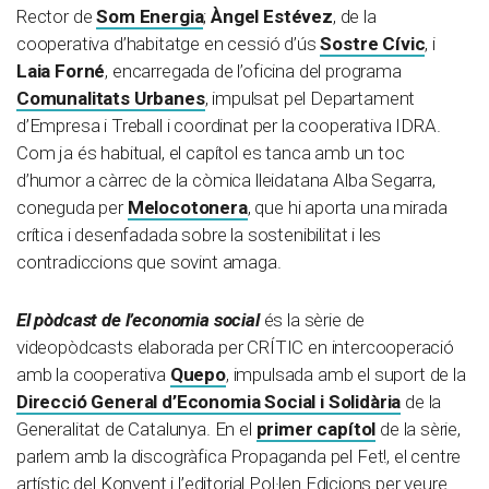
Rector de
Som Energia
;
Àngel Estévez
, de la
cooperativa d’habitatge en cessió d’ús
Sostre Cívic
, i
Laia Forné
, encarregada de l’oficina del programa
Comunalitats Urbanes
, impulsat pel Departament
d’Empresa i Treball i coordinat per la cooperativa IDRA.
Com ja és habitual, el capítol es tanca amb un toc
d’humor a càrrec de la còmica lleidatana Alba Segarra,
coneguda per
Melocotonera
, que hi aporta una mirada
crítica i desenfadada sobre la sostenibilitat i les
contradiccions que sovint amaga.
El pòdcast de l’economia social
és la sèrie de
videopòdcasts elaborada per CRÍTIC en intercooperació
amb la cooperativa
Quepo
, impulsada amb el suport de la
Direcció General d’Economia Social i Solidària
de la
Generalitat de Catalunya. En el
primer capítol
de la sèrie,
parlem amb la discogràfica Propaganda pel Fet!, el centre
artístic del Konvent i l’editorial Pol·len Edicions per veure