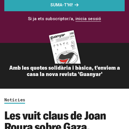
SUMA-T'HI!
Si ja ets subscriptor/a,
inicia sessió
Amb les quotes solidària i bàsica, t'enviem a
casa la nova revista 'Guanyar'
Notícies
Les vuit claus de Joan
Roura sobre Gaza,