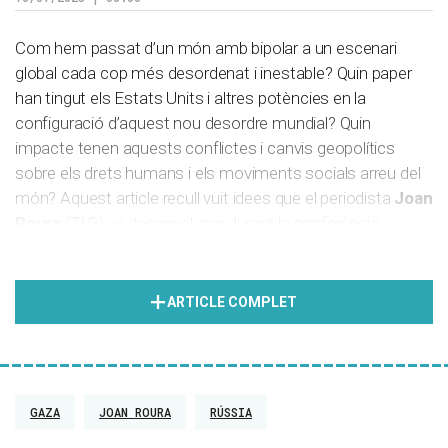
Com hem passat d’un món amb bipolar a un escenari
global cada cop més desordenat i inestable? Quin paper
han tingut els Estats Units i altres potències en la
configuració d’aquest nou desordre mundial? Quin
impacte tenen aquests conflictes i canvis geopolítics
sobre els drets humans i els moviments socials arreu del
món? Aquest article recull vuit idees que el periodista
Joan
Roura
(TV3) va desenvolupar durant la conferència
inaugural del Curs d’Estiu de la
Universitat Internacional
de la Pau (Unipau)
.
ARTICLE COMPLET
Sota el títol
De la bipolaritat a la multiporalitat: un món en
construcció
, Roura va reflexionar sobre les causes i les
conseqüències de la desestabilització actual. Amb una
trajectòria de més de quatre dècades com a
GAZA
JOAN ROURA
RÚSSIA
corresponsal internacional
i especialista en el Pròxim