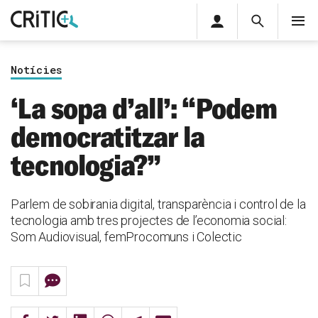
Àrea
Cerca
M
privada
Cerca
Subscriu-t'hi
Cerc
per...
Notícies
Inicia sessió
‘La sopa d’all’: “Podem
democratitzar la
tecnologia?”
Parlem de sobirania digital, transparència i control de la
tecnologia amb tres projectes de l’economia social:
Som Audiovisual, femProcomuns i Colectic