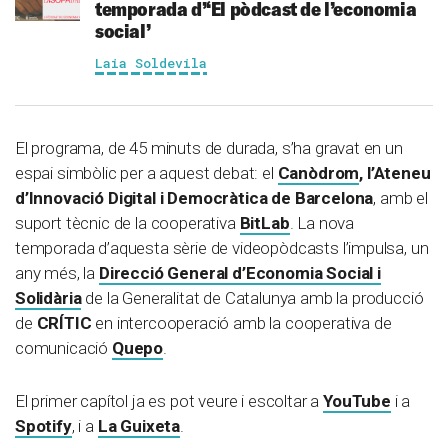
temporada d’‘El pòdcast de l’economia
social’
Laia Soldevila
El programa, de 45 minuts de durada, s’ha gravat en un
espai simbòlic per a aquest debat: el
Canòdrom
, l’Ateneu
d’Innovació Digital i Democràtica de Barcelona
, amb el
suport tècnic de la cooperativa
BitLab
. La nova
temporada d’aquesta sèrie de videopòdcasts l’impulsa, un
any més, la
Direcció General d’Economia Social i
Solidària
de la Generalitat de Catalunya amb la producció
de
CRÍTIC
en intercooperació amb la cooperativa de
comunicació
Quepo
.
El primer capítol ja es pot veure i escoltar a
YouTube
i a
Spotify
, i a
La Guixeta
.