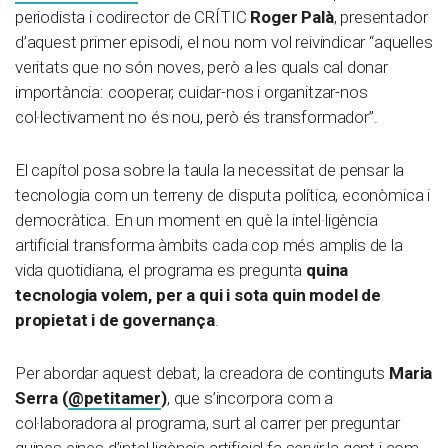
periodista i codirector de CRÍTIC
Roger Palà
, presentador
d’aquest primer episodi, el nou nom vol reivindicar “aquelles
veritats que no són noves, però a les quals cal donar
importància: cooperar, cuidar-nos i organitzar-nos
col·lectivament no és nou, però és transformador”.
El capítol posa sobre la taula la necessitat de pensar la
tecnologia com un terreny de disputa política, econòmica i
democràtica. En un moment en què la intel·ligència
artificial transforma àmbits cada cop més amplis de la
vida quotidiana, el programa es pregunta
quina
tecnologia volem, per a qui i sota quin model de
propietat i de governança
.
Per abordar aquest debat, la creadora de continguts
Maria
Serra (
@petitamer
)
, que s’incorpora com a
col·laboradora al programa, surt al carrer per preguntar
quines eines d’intel·ligència artificial fa servir la gent i com