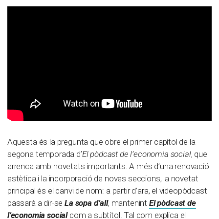
Aquesta és la pregunta que obre el primer capítol de la
segona temporada d’
El pòdcast de l’economia social
, que
arrenca amb novetats importants. A més d’una renovació
estètica i la incorporació de noves seccions, la novetat
principal és el canvi de nom: a partir d’ara, el videopòdcast
passarà a dir-se
La sopa d’all
, mantenint
El pòdcast de
l’economia social
com a subtítol. Tal com explica el