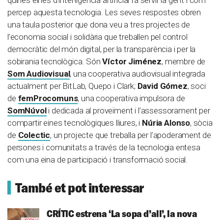
percep aquesta tecnologia. Les seves respostes obren
una taula posterior que dona veu a tres projectes de
l’economia social i solidària que treballen pel control
democràtic del món digital, per la transparència i per la
sobirania tecnològica. Són
Víctor Jiménez
, membre de
Som Audiovisual
, una cooperativa audiovisual integrada
actualment per BitLab, Quepo i Clark;
David Gómez
, soci
de
femProcomuns
, una cooperativa impulsora de
SomNúvol
i dedicada al proveïment i l’assessorament per
compartir eines tecnològiques lliures, i
Núria Alonso
, sòcia
de
Colectic
, un projecte que treballa per l’apoderament de
persones i comunitats a través de la tecnologia entesa
com una eina de participació i transformació social.
També et pot interessar
CRÍTIC estrena ‘La sopa d’all’, la nova