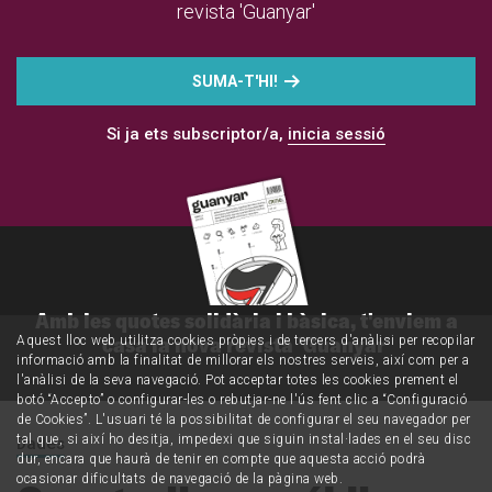
revista 'Guanyar'
SUMA-T'HI!
Si ja ets subscriptor/a,
inicia sessió
Amb les quotes solidària i bàsica, t'enviem a
casa la nova revista 'Guanyar'
Aquest lloc web utilitza cookies pròpies i de tercers d'anàlisi per recopilar
informació amb la finalitat de millorar els nostres serveis, així com per a
l'anàlisi de la seva navegació. Pot acceptar totes les cookies prement el
botó “Accepto” o configurar-les o rebutjar-ne l'ús fent clic a “Configuració
de Cookies”. L'usuari té la possibilitat de configurar el seu navegador per
tal que, si així ho desitja, impedexi que siguin instal·lades en el seu disc
Dades
dur, encara que haurà de tenir en compte que aquesta acció podrà
ocasionar dificultats de navegació de la pàgina web.