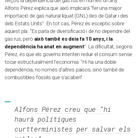
terços la dependència del gas rus en només un any.
Alfons Pérez explica que això implicarà “fer una major
importació de gas natural liquat (GNL) des de Qatar i des
dels Estats Units”. En tot cas, Pérez és escèptic sobre
aquest pla: “Es parla de diversificació i de no dependre del
gas rus, però
això també es deia fa 10 anys, i la
dependència ha anat en augment
”. La dificultat, segons
Pérez, és que els governs intenten reduir el consum sense
tocar estructuralment l’economia: “Hi ha una doble
dependència, no només d’altres països, sinó també de
combustibles fòssils que s’acaben”.
Alfons Pérez creu que “hi
haurà polítiques
curtterministes per salvar els