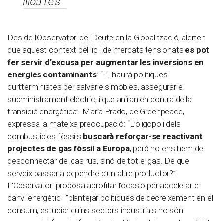
mobles”
Des de l’Observatori del Deute en la Globalització, alerten
que aquest context bèl·lic i de mercats tensionats
es pot
fer servir d’excusa per augmentar les inversions en
energies contaminants
: “Hi haurà polítiques
curtterministes per salvar els mobles, assegurar el
subministrament elèctric, i que aniran en contra de la
transició energètica”. María Prado, de Greenpeace,
expressa la mateixa preocupació: “L’oligopoli dels
combustibles fòssils
buscarà reforçar-se reactivant
projectes de gas fòssil a Europa
, però no ens hem de
desconnectar del gas rus, sinó de tot el gas. De què
serveix passar a dependre d’un altre productor?”.
L’Observatori proposa aprofitar l’ocasió per accelerar el
canvi energètic i “plantejar polítiques de decreixement en el
consum, estudiar quins sectors industrials no són