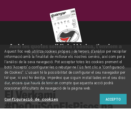
Amb les quotes solidària i bàsica, t'enviem a
casa la nova revista 'Guanyar'
Aquest lloc web utilitza cookies pròpies i de tercers d'anàlisi per recopilar
informació amb la finalitat de millorar els nostres serveis, així com per a
l'anàlisi de la seva navegació. Pot acceptar totes les cookies prement el
botó “Accepto” o configurar-les o rebutjar-ne l'ús fent clic a “Configuració
de Cookies”. L'usuari té la possibilitat de configurar el seu navegador per
tal que, si així ho desitja, impedexi que siguin instal·lades en el seu disc
Novetats sobre Crític
dur, encara que haurà de tenir en compte que aquesta acció podrà
ocasionar dificultats de navegació de la pàgina web.
El Verkami
Configuració de cookies
ACCEPTO
#DeQuiSónElsPisos ha
finalitzat amb èxit! I ara,
què?