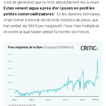
cost de generació que no hi té absolutament res a veure.
Estan venent aigua a preu d’or i posen en perill les
petites comercialitzadores
”. En les darreres setmanes,
s’han tornat a trencar els rècords històrics de preus, que
han arribat als 544 € per megawatt i hora i han multiplicat
el sostre al qual havien arribat fa només sis mesos.