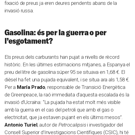
fixació de preus ja eren deures pendents abans de la
invasió russa.
Gasolina: és per la guerra o per
l’esgotament?
Els preus dels carburants han pujat a nivells de rècord
històric. En les últimes estimacions mitjanes, a Espanya el
preu del litre de gasolina súper 95 se situava en 1,68 €. El
dièsel ha fet una pujada equivalent, i se situa ara als 1,58 €.
Per a
María Prado
, responsable de Transició Energètica
de Greenpeace, la raó immediata d’aquesta escalada és la
invasió d’Ucraïna: “La pujada ha estat molt més visible
amb la guerra en el cas del petroli que amb el gas o
electricitat, que ja estaven pujant en els últims mesos”.
Antonio Turiel
, autor de
Petrocalipsis
i investigador del
Consell Superior d’Investigacions Científiques (CSIC), hi té