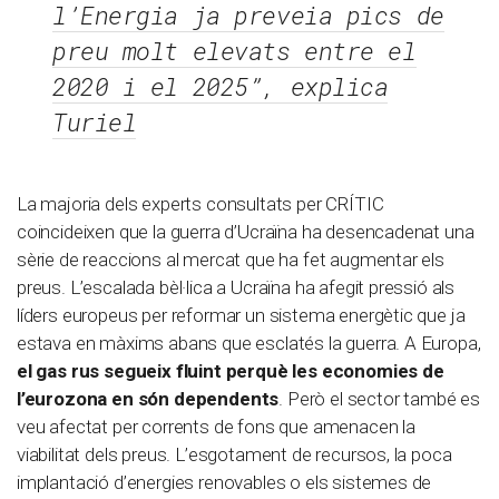
l’Energia ja preveia pics de
preu molt elevats entre el
2020 i el 2025”, explica
Turiel
La majoria dels experts consultats per CRÍTIC
coincideixen que la guerra d’Ucraïna ha desencadenat una
sèrie de reaccions al mercat que ha fet augmentar els
preus. L’escalada bèl·lica a Ucraïna ha afegit pressió als
líders europeus per reformar un sistema energètic que ja
estava en màxims abans que esclatés la guerra. A Europa,
el gas rus segueix fluint perquè les economies de
l’eurozona en són dependents
. Però el sector també es
veu afectat per corrents de fons que amenacen la
viabilitat dels preus. L’esgotament de recursos, la poca
implantació d’energies renovables o els sistemes de