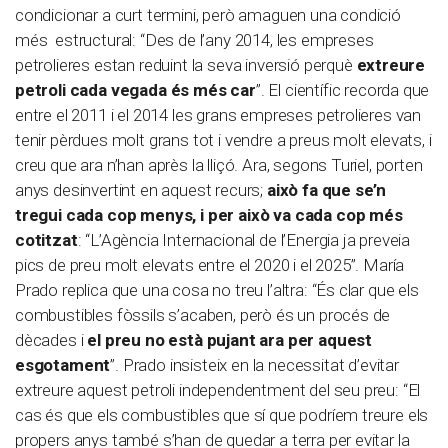
condicionar a curt termini, però amaguen una condició
més estructural: “Des de l’any 2014, les empreses
petrolieres estan reduint la seva inversió perquè
extreure
petroli cada vegada és més car
”. El científic recorda que
entre el 2011 i el 2014 les grans empreses petrolieres van
tenir pèrdues molt grans tot i vendre a preus molt elevats, i
creu que ara n’han après la lliçó. Ara, segons Turiel, porten
anys desinvertint en aquest recurs;
això fa que se’n
tregui cada cop menys, i per això va cada cop més
cotitzat
: “L’Agència Internacional de l’Energia ja preveia
pics de preu molt elevats entre el 2020 i el 2025”. María
Prado replica que una cosa no treu l’altra: “És clar que els
combustibles fòssils s’acaben, però és un procés de
dècades i
el preu no està pujant ara per aquest
esgotament
”. Prado insisteix en la necessitat d’evitar
extreure aquest petroli independentment del seu preu: “El
cas és que els combustibles que sí que podríem treure els
propers anys també s’han de quedar a terra per evitar la