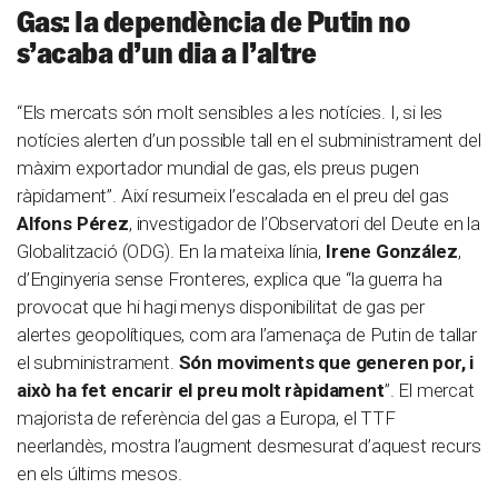
Gas: la dependència de Putin no
s’acaba d’un dia a l’altre
“Els mercats són molt sensibles a les notícies. I, si les
notícies alerten d’un possible tall en el subministrament del
màxim exportador mundial de gas, els preus pugen
ràpidament”. Així resumeix l’escalada en el preu del gas
Alfons Pérez
, investigador de l’Observatori del Deute en la
Globalització (ODG). En la mateixa línia,
Irene González
,
d’Enginyeria sense Fronteres, explica que “la guerra ha
provocat que hi hagi menys disponibilitat de gas per
alertes geopolítiques, com ara l’amenaça de Putin de tallar
el subministrament.
Són moviments que generen por, i
això ha fet encarir el preu molt ràpidament
”. El mercat
majorista de referència del gas a Europa, el TTF
neerlandès, mostra l’augment desmesurat d’aquest recurs
en els últims mesos.