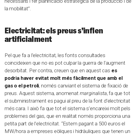
necessaris i fer planificació estratègica de la producció i de
la mobilitat”.
Electricitat: els preus s’inflen
artificialment
Pel que fa a l’electricitat, les fonts consultades
coincideixen que no es pot culpar la guerra de l’augment
desorbitat. Per contra, creuen que en aquest cas
es
podria haver evitat molt més fàcilment que amb el
gas o el petroli
, només canviant el sistema de fixació de
preus. Aquest sistema, anomenat
marginalista
, fa que tot
el subministrament es pagui al preu de la font d’electricitat
més cara. I això fa que tot el sistema s’encareixi molt pels
problemes del gas, que en realitat només proporciona una
petita part de l’electricitat. “Estem pagant a 500 euros el
MW/hora a empreses eòliques i hidràuliques que tenen un