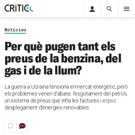
Àrea
Cerca
M
privada
Cerca
Subscriu-t'hi
Cerc
per...
Notícies
Inicia sessió
Per què pugen tant els
preus de la benzina, del
gas i de la llum?
La guerra a Ucraïna tensiona el mercat energètic, però
els problemes venen d'abans: l'esgotament del petroli,
un sistema de preus que infla les factures i el poc
desplegament d'energies renovables