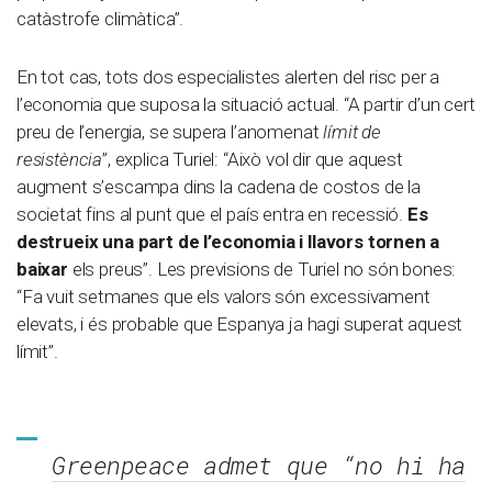
catàstrofe climàtica”.
En tot cas, tots dos especialistes alerten del risc per a
l’economia que suposa la situació actual. “A partir d’un cert
preu de l’energia, se supera l’anomenat
límit de
resistència
”, explica Turiel: “Això vol dir que aquest
augment s’escampa dins la cadena de costos de la
societat fins al punt que el país entra en recessió.
Es
destrueix una part de l’economia i llavors tornen a
baixar
els preus”. Les previsions de Turiel no són bones:
“Fa vuit setmanes que els valors són excessivament
elevats, i és probable que Espanya ja hagi superat aquest
límit”.
Greenpeace admet que “no hi ha