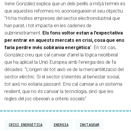
Irene González explica que un dels perills a mitjà termini és
que aquestes reformes no aconsegueixin el seu objectiu:
“Hi ha moltes empreses del sector electroindustrial que
han parat, i tot impacta en les cadenes de
subministrament.
Els fons voltor estan a l’expectativa
per entrar en aquests mercats en crisi, cosa que ens
faria perdre més sobirania energètica
”. En tot cas,
González creu que cal canviar d’arrel la lògica neoliberal
que ha aplicat la Unió Europea amb l’energia des de fa
dècades: “L’origen de tot això ve de la mercantilització del
sector elèctric. Si el sector s’orientés al benestar social,
tot això no estaria passant. Ens cal canviar a un sistema
resilient, que no és canviar la tecnologia, sinó que les
regles del joc obeeixin a criteris socials”.
CRISI ENERGÈTICA
ENERGIA
INSTAGRAM