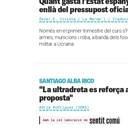
Quant gasta l'Estat espan
enllà del pressupost ofici
Óscar F. Civieta ('La Marea') / Traduc
Només en el primer trimestre del curs s'h
armes, municions i roba, a banda dels fo
militar a Ucraïna
SANTIAGO ALBA RICO
"La ultradreta es reforça a
proposta"
Adrià Rodríguez (IDRA)
Amb la col·laboració de