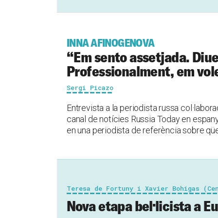
INNA AFINOGENOVA
“Em sento assetjada. Diue
Professionalment, em vol
Sergi Picazo
Entrevista a la periodista russa col·labo
canal de notícies Russia Today en espanyo
en una periodista de referència sobre qüe
Teresa de Fortuny i Xavier Bohigas (Ce
Nova etapa bel·licista a E