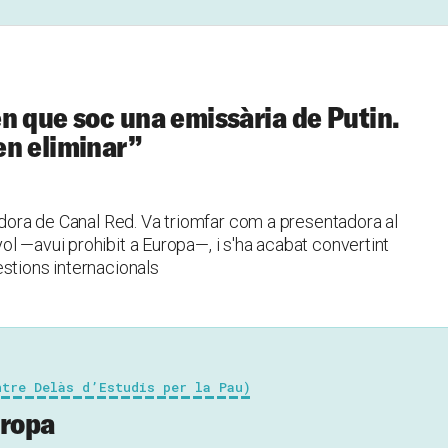
n que soc una emissària de Putin.
en eliminar”
radora de Canal Red. Va triomfar com a presentadora al
l —avui prohibit a Europa—, i s'ha acabat convertint
stions internacionals
ntre Delàs d’Estudis per la Pau)
uropa