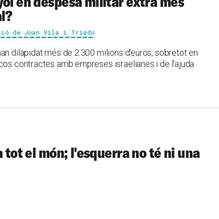
yol en despesa militar extra més
al?
ció de Joan Vila i Triadú
an dilapidat més de 2.300 milions d'euros, sobretot en
scos contractes amb empreses israelianes i de l'ajuda
 tot el món; l'esquerra no té ni una