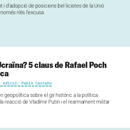
 i d'adopció de posicions bel·licistes de la Unió
a només n'és l'excusa
Ucraïna? 5 claus de Rafael Poch
ica
i edició: Pablo Castaño
n geopolítica sobre el gir històric a la política
la reacció de Vladímir Putin i el rearmament militar