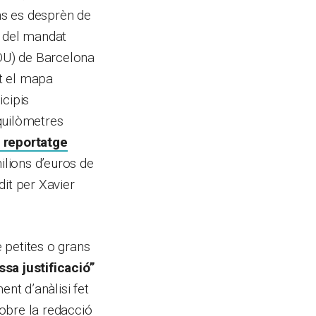
ns es desprèn de
ri del mandat
PDU) de Barcelona
ot el mapa
icipis
quilòmetres
l reportatge
ions d’euros de
dit per Xavier
 petites o grans
sa justificació”
ent d’anàlisi fet
obre la redacció