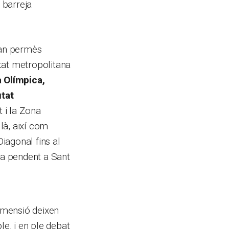
 barreja
han permès
tat metropolitana
a Olímpica,
utat
t i la Zona
llà, així com
iagonal fins al
ta pendent a Sant
imensió deixen
le, i en ple debat