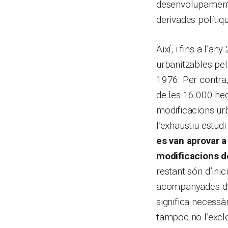
desenvolupament u
derivades polítiq
Així, i fins a l’
urbanitzables pel
1976. Per contra,
de les 16.000 hec
modificacions urb
l’exhaustiu estudi
es van aprovar a
modificacions de
restant són d’inic
acompanyades d’un
significa necessà
tampoc no l’exclou