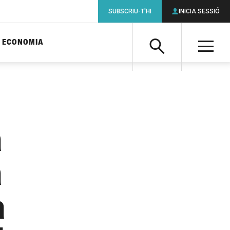
SUBSCRIU-T'HI
INICIA SESSIÓ
ECONOMIA
Cerca
M
Cerca
a
a
a