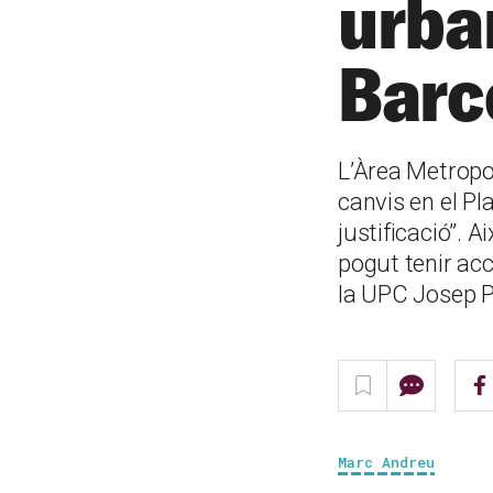
urban
Barc
L’Àrea Metropo
canvis en el P
justificació”. 
pogut tenir ac
la UPC Josep P
Marc Andreu