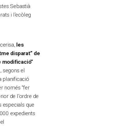
stes Sebastià
ats i l’ecòleg
cerisa,
les
itme disparat” de
e modificació”
, segons el
a planificació
ser només “fer
rior de l’ordre de
ns especials que
.000 expedients
el