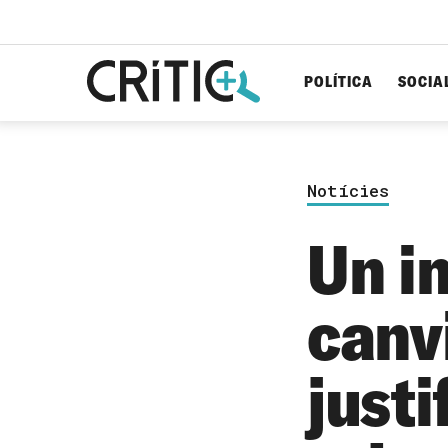
POLÍTICA
SOCIA
Cerca
per...
Notícies
Un i
canv
justi