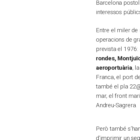
Barcelona postol
interessos públic
Entre el miler de
operacions de gra
prevista el 1976:
rondes, Montjuïc
aeroportuària
, l
Franca, el port de
també el pla 22@ 
mar, el front mar
Andreu-Sagrera.
Però també s’han
d’imprimir un seg