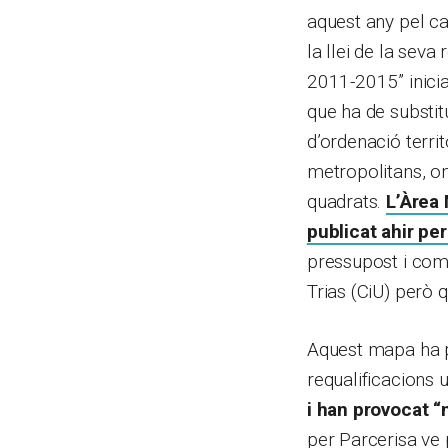
aquest any pel c
la llei de la seva
2011-2015” inicia
que ha de substit
d’ordenació territ
metropolitans, on
quadrats.
L’Àrea 
publicat ahir pe
pressupost i comp
Trias (CiU) però
Aquest mapa ha pa
requalificacions 
i han provocat “
per Parcerisa ve 