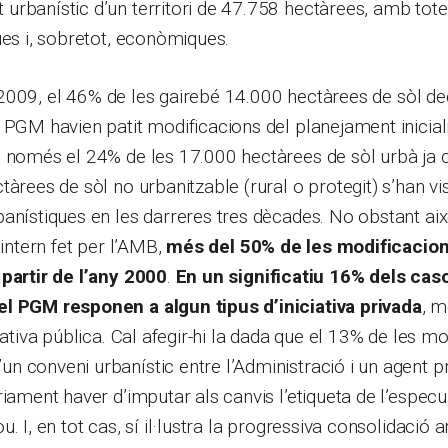
rbanístic d’un territori de 47.758 hectàrees, amb tote
ues i, sobretot, econòmiques.
any 2009, el 46% de les gairebé 14.000 hectàrees de sòl d
 PGM havien patit modificacions del planejament inicial
 només el 24% de les 17.000 hectàrees de sòl urbà ja c
tàrees de sòl no urbanitzable (rural o protegit) s’han vi
anístiques en les darreres tres dècades. No obstant aix
 intern fet per l’AMB,
més del 50% de les modificacion
 partir de l’any 2000
.
En un significatiu 16% dels cas
l PGM responen a algun tipus d’iniciativa privada
, m
iativa pública. Cal afegir-hi la dada que el 13% de les m
 conveni urbanístic entre l’Administració i un agent pr
riament haver d’imputar als canvis l’etiqueta de l’especu
. I, en tot cas, sí il·lustra la progressiva consolidació a