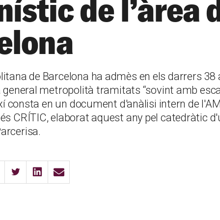
ístic de l’àrea 
elona
litana de Barcelona ha admès en els darrers 38 
la general metropolità tramitats “sovint amb esc
Així consta en un document d'anàlisi intern de l'AM
cés CRÍTIC, elaborat aquest any pel catedràtic 
arcerisa.