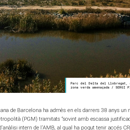
Parc del Delta del Llobregat, 
zona verda amenaçada / SERGI P
tana de Barcelona ha admès en els darrers 38 anys un m
tropolità (PGM) tramitats “sovint amb escassa justificac
anàlisi intern de l’AMB, al qual ha pogut tenir accés CR