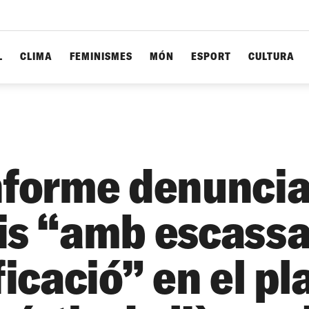
L
CLIMA
FEMINISMES
MÓN
ESPORT
CULTURA
nforme denunci
is “amb escass
ficació” en el pl