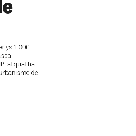
de
anys 1.000
assa
B, al qual ha
d'urbanisme de