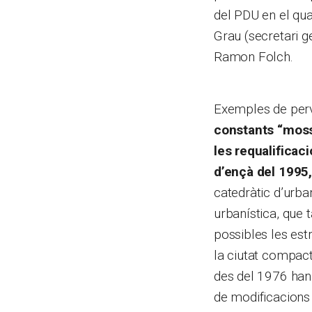
del PDU en el qua
Grau (secretari g
Ramon Folch.
Exemples de perv
constants “mosse
les requalificac
d’ençà del 1995,
catedràtic d’urban
urbanística, que 
possibles les estr
la ciutat compact
des del 1976 han
de modificacions 