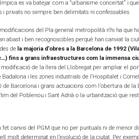
ímpica es va batejar com a “urbanisme concertat” i que
s i privats no sempre ben delimitats ni confessables.
 modificacions del Pla general metropolità n’hi ha que 
n abast i ben recognoscibles perquè han canviat la ciu
 des de
la majoria d’obres a la Barcelona de 1992 (Vil
…) fins a grans infraestructures com la immensa ci
a modificació de la llera del Llobregat per ampliar el por
 Badalona i les zones industrials de l’Hospitalet i Corne
de Barcelona i grans actuacions com l’obertura de la D
ítim del Poblenou i Sant Adrià o la urbanització que res
 fet canvis del PGM que no per puntuals ni de menor d
ell molt determinat en l’evolució de la ciutat. Per exemp