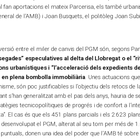
l fan aportacions el mateix Parcerisa, els també urbani
eneral de l’AMB) i Joan Busquets, el politòleg Joan Subir
ersió entre el miler de canvis del PGM són, segons Par
gades” especulatives al delta del Llobregat o el “r
ions urbanístiques
i “l’acceleració dels expedients d
 en plena bombolla immobiliària
. Unes actuacions que
isme, són poc justificables si l’objectiu dels retocs de l
tant s’han generalitzat amb el pas dels anys, hauria de 
atègies tecnicopolítiques de progrés i de confort a l’inte
a”. El cas és que els 451 plans parcials i els 2.623 pla
 desenvolupat el PGM, alterat al seu torn per més de 1
puntuals, donen una idea del poder que l’AMB té sobre 