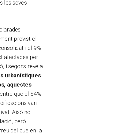
s les seves
eclarades
ment previst el
onsolidat i el 9%
st afectades per
ò, i segons revela
s urbanístiques
os, aquestes
entre que el 84%
odificacions van
ivat. Això no
lació, però
rreu del que en la