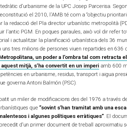
atedràtic d’urbanisme de la UPC Josep Parcerisa. Sego
 reconstitució el 2010, l’AMB té com a “objectiu priorita
r la redacció del Pla director urbanístic metropolità (
uir l’antic PGM. En poques paraules, això vol dir refer t
orial i actualitzar la planificació urbanística dels 36 mun
 uns tres milions de persones viuen repartides en 636 
Metropolitana, un poder a l’ombra tal com retracta e
r aquest mitjà, s’ha convertit en un imperi
amb 600 mil
etències en urbanisme, residus, transport i aigua presi
 que governa Antoni Balmón (PSC).
tit un miler de modificacions des del 1976 a través de
urbanístiques que
“sovint s’han tramitat amb una escas
malentesos i algunes polítiques erràtiques”
. El docum
precedit d’un primer document de treball aproximatiu s