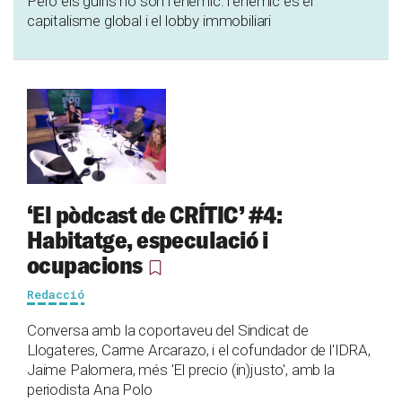
Però els guiris no són l'enemic: l'enemic és el
capitalisme global i el lobby immobiliari
‘El pòdcast de CRÍTIC’ #4:
Habitatge, especulació i
ocupacions
Redacció
Conversa amb la coportaveu del Sindicat de
Llogateres, Carme Arcarazo, i el cofundador de l'IDRA,
Jaime Palomera, més 'El precio (in)justo', amb la
periodista Ana Polo