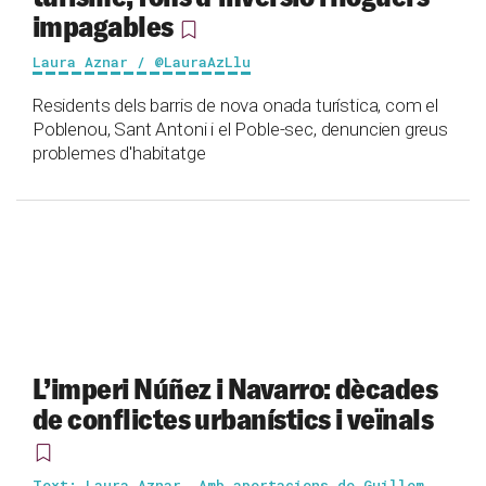
impagables
Laura Aznar / @LauraAzLlu
Residents dels barris de nova onada turística, com el
Poblenou, Sant Antoni i el Poble-sec, denuncien greus
problemes d'habitatge
L’imperi Núñez i Navarro: dècades
de conflictes urbanístics i veïnals
Text: Laura Aznar. Amb aportacions de Guillem