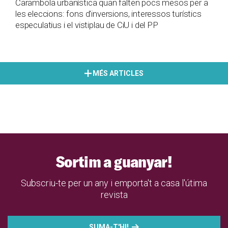
Carambola urbanística quan falten pocs mesos per a
les eleccions: fons d'inversions, interessos turístics
especulatius i el vistiplau de CiU i del PP
MÉS ARTICLES
Sortim a guanyar!
Subscriu-te per un any i emporta't a casa l'útima
revista
SUMA-T'HI!