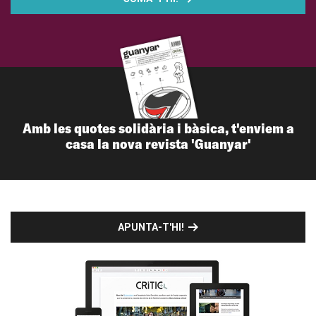
Amb les quotes solidària i bàsica, t'enviem a
casa la nova revista 'Guanyar'
APUNTA-T'HI!