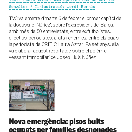
González / Il·lustració: Jordi Borràs
TV3 va emetre dimarts 6 de febrer el primer capítol de
la docusèrie 'Núñez', sobre l'expresident del Barça,
amb més de 50 entrevistats, entre exfutbolistes,
directius, periodistes, aliats i enemics, entre els quals
la periodista de CRÍTIC Laura Aznar. Fa set anys, ella
va elaborar aquest reportatge sobre el polèmic
vessant immobiliari de Josep Lluís Núñez
Nova emergència: pisos buits
ocupats per famílies desnonades