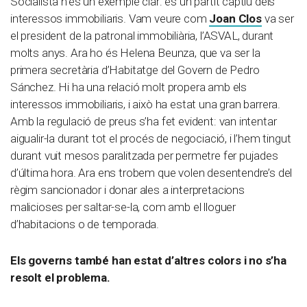
Socialista n’és un exemple clar: és un partit captiu dels
interessos immobiliaris. Vam veure com
Joan Clos
va ser
el president de la patronal immobiliària, l’ASVAL, durant
molts anys. Ara ho és Helena Beunza, que va ser la
primera secretària d’Habitatge del Govern de Pedro
Sánchez. Hi ha una relació molt propera amb els
interessos immobiliaris, i això ha estat una gran barrera.
Amb la regulació de preus s’ha fet evident: van intentar
aigualir-la durant tot el procés de negociació, i l’hem tingut
durant vuit mesos paralitzada per permetre fer pujades
d’última hora. Ara ens trobem que volen desentendre’s del
règim sancionador i donar ales a interpretacions
malicioses per saltar-se-la, com amb el lloguer
d’habitacions o de temporada.
Els governs també han estat d’altres colors i no s’ha
resolt el problema.