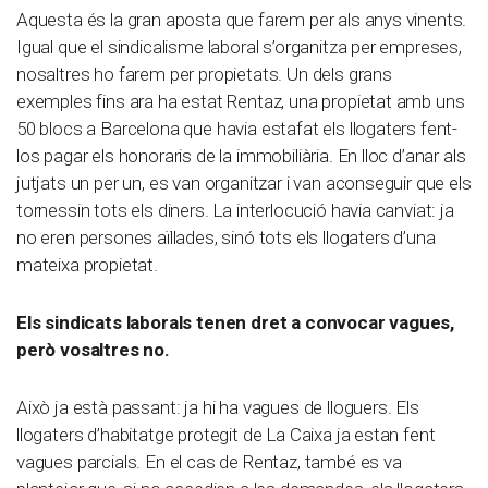
Aquesta és la gran aposta que farem per als anys vinents.
Igual que el sindicalisme laboral s’organitza per empreses,
nosaltres ho farem per propietats. Un dels grans
exemples fins ara ha estat Rentaz, una propietat amb uns
50 blocs a Barcelona que havia estafat els llogaters fent-
los pagar els honoraris de la immobiliària. En lloc d’anar als
jutjats un per un, es van organitzar i van aconseguir que els
tornessin tots els diners. La interlocució havia canviat: ja
no eren persones aïllades, sinó tots els llogaters d’una
mateixa propietat.
Els sindicats laborals tenen dret a convocar vagues,
però vosaltres no.
Això ja està passant: ja hi ha vagues de lloguers. Els
llogaters d’habitatge protegit de La Caixa ja estan fent
vagues parcials. En el cas de Rentaz, també es va