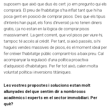
suposem que això que dius és cert: jo em pregunto qui els
comprarà. El preu de l’habitatge s’ha inflat tant que hi ha
poca gent en posició de comprar pisos. Des que els tipus
d’interès han pujat, els fons d’inversió ja no tenen diners
gratis, i ja no estan en la lògica de comprar pisos
massivament. La gent corrent, que vol pisos per viure-hi,
tampoc té accés al crèdit. Per tant, si això passés, si hi
hagués vendes massives de pisos, és el moment ideal per
fer créixer l’habitatge públic comprant-los a baix preu. Cal
acompanyar la regulació d’una política proactiva
d’adquisició d’habitatges. Per fer tot això, calen molta
voluntat política i inversions titàniques.
Les vostres propostes i solucions estan molt
allunyades del que sentim dir a nombrosos
acadèmics i experts en el sector immobiliari. Per
què?