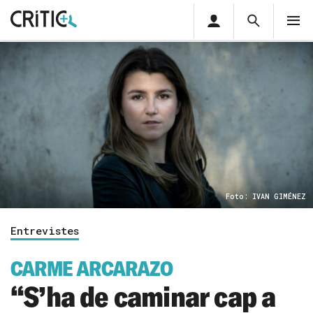
Àrea
Cerca
M
privada
Cerca
Subscriu-t'hi
Cerc
per...
Inicia sessió
Foto: IVAN GIMÉNEZ
Entrevistes
CARME ARCARAZO
“S’ha de caminar cap a