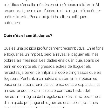
científica s’encalla més és en si això abaixarà l’oferta. Al
respecte, siguem clars: l’objectiu de la regulació no és fer
créixer l’oferta. Per a això ja hi ha altres polítiques
públiques.
Quin n’és el sentit, doncs?
Que és una política profundament redistributiva. En el fons,
el lloguer és un impost, però al revés: el paguen els més
pobres als més rics. Les dades ens diuen que, abans de
tenir en compte els ingressos extres del lloguer, els
rendistes ja tenen de mitjana el doble d’ingressos que els
llogaters. Per tant, ara mateix el sistema immobiliari es
basa en una transferència de renda de baix cap a dalt; és
un sector que colla en direcció contrària l’Estat del
benestar. La lògica de la regulació no és la mateixa que la
d’una ajuda per pagar el lloguer: és una de les polítiques