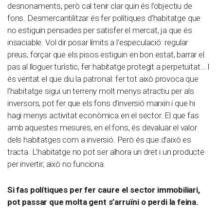
desnonaments, però cal tenir clar quin és l’objectiu de
fons. Desmercantilitzar és fer polítiques d’habitatge que
no estiguin pensades per satisfer el mercat, ja que és
insaciable. Vol dir posar límits a l’especulació: regular
preus, forçar que els pisos estiguin en bon estat, barrar el
pas al lloguer turístic, fer habitatge protegit a perpetuïtat… I
és veritat el que diu la patronal: fer tot això provoca que
l’habitatge sigui un terreny molt menys atractiu per als
inversors, pot fer que els fons d’inversió marxin i que hi
hagi menys activitat econòmica en el sector. El que fas
amb aquestes mesures, en el fons, és devaluar el valor
dels habitatges com a inversió. Però és que d’això es
tracta. L’habitatge no pot ser alhora un dret i un producte
per invertir; això no funciona.
Si fas polítiques per fer caure el sector immobiliari,
pot passar que molta gent s’arruïni o perdi la feina.