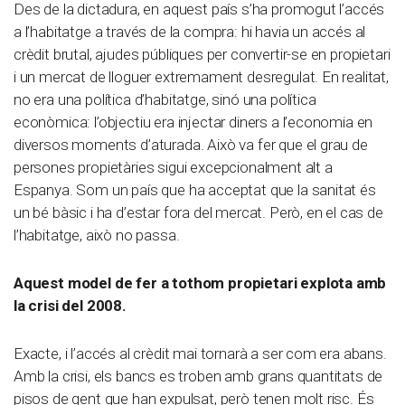
Des de la dictadura, en aquest país s’ha promogut l’accés
a l’habitatge a través de la compra: hi havia un accés al
crèdit brutal, ajudes públiques per convertir-se en propietari
i un mercat de lloguer extremament desregulat. En realitat,
no era una política d’habitatge, sinó una política
econòmica: l’objectiu era injectar diners a l’economia en
diversos moments d’aturada. Això va fer que el grau de
persones propietàries sigui excepcionalment alt a
Espanya. Som un país que ha acceptat que la sanitat és
un bé bàsic i ha d’estar fora del mercat. Però, en el cas de
l’habitatge, això no passa.
Aquest model de fer a tothom propietari explota amb
la crisi del 2008.
Exacte, i l’accés al crèdit mai tornarà a ser com era abans.
Amb la crisi, els bancs es troben amb grans quantitats de
pisos de gent que han expulsat, però tenen molt risc. És