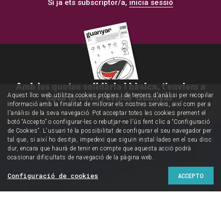
Si ja ets subscriptor/a,
inicia sessió
Amb les quotes solidària i bàsica, t'enviem a
casa la nova revista 'Guanyar'
Aquest lloc web utilitza cookies pròpies i de tercers d'anàlisi per recopilar
informació amb la finalitat de millorar els nostres serveis, així com per a
l'anàlisi de la seva navegació. Pot acceptar totes les cookies prement el
botó “Accepto” o configurar-les o rebutjar-ne l'ús fent clic a “Configuració
de Cookies”. L'usuari té la possibilitat de configurar el seu navegador per
tal que, si així ho desitja, impedexi que siguin instal·lades en el seu disc
dur, encara que haurà de tenir en compte que aquesta acció podrà
ocasionar dificultats de navegació de la pàgina web.
Configuració de cookies
ACCEPTO