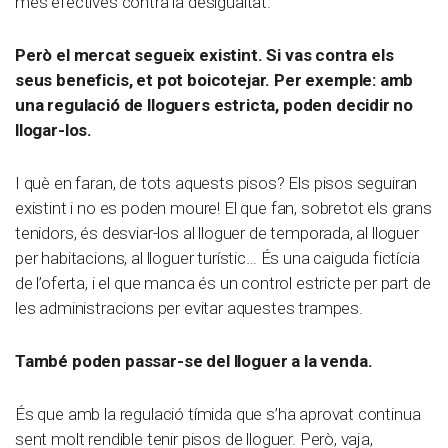
més efectives contra la desigualtat.
Però el mercat segueix existint. Si vas contra els
seus beneficis, et pot boicotejar. Per exemple: amb
una regulació de lloguers estricta, poden decidir no
llogar-los.
I què en faran, de tots aquests pisos? Els pisos seguiran
existint i no es poden moure! El que fan, sobretot els grans
tenidors, és desviar-los al lloguer de temporada, al lloguer
per habitacions, al lloguer turístic… És una caiguda fictícia
de l’oferta, i el que manca és un control estricte per part de
les administracions per evitar aquestes trampes.
També poden passar-se del lloguer a la venda.
És que amb la regulació tímida que s’ha aprovat continua
sent molt rendible tenir pisos de lloguer. Però, vaja,