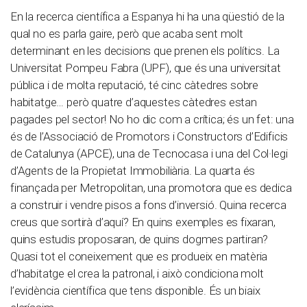
En la recerca científica a Espanya hi ha una qüestió de la
qual no es parla gaire, però que acaba sent molt
determinant en les decisions que prenen els polítics. La
Universitat Pompeu Fabra (UPF), que és una universitat
pública i de molta reputació, té cinc càtedres sobre
habitatge… però quatre d’aquestes càtedres estan
pagades pel sector! No ho dic com a crítica; és un fet: una
és de l’Associació de Promotors i Constructors d’Edificis
de Catalunya (APCE), una de Tecnocasa i una del Col·legi
d’Agents de la Propietat Immobiliària. La quarta és
finançada per Metropolitan, una promotora que es dedica
a construir i vendre pisos a fons d’inversió. Quina recerca
creus que sortirà d’aquí? En quins exemples es fixaran,
quins estudis proposaran, de quins dogmes partiran?
Quasi tot el coneixement que es produeix en matèria
d’habitatge el crea la patronal, i això condiciona molt
l’evidència científica que tens disponible. És un biaix