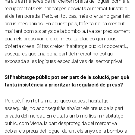
ha altres maneres de fer créixer l’oferta de lloguer, com ara
recuperar tots els habitatges desviats al mercat turístic o
al de temporada. Però, en tot cas, més oferta no garanteix
preus més baixos. En aquest país, l’oferta no ha crescut
mai tant com als anys de la bombolla, i va ser precisament
quan els preus van créixer més. La clau és quin tipus
d’oferta crees. Si fas créixer l’habitatge públic i cooperatiu,
assegures que una bona part del mercat no estigui
exposada a les lògiques especulatives del sector privat.
Si l’habitatge públic pot ser part de la solució, per què
tanta insistència a prioritzar la regulació de preus?
Perquè, fins i tot si multipliques aquest habitatge
assequible, no aconseguiràs abaixar els preus de la part
privada del mercat. En ciutats amb moltíssim habitatge
públic, com Viena, la part desprotegida del mercat va
doblar els preus del lloguer durant els anys de la bombolla