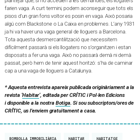
plantejar que, si no accedien a les demandes, els llogaters
farien vaga. A curt termini, podem aconseguir que tots els
pisos d’un gran fons voltor es posin en vaga. Això posaria
algú com Blackstone o La Caixa en problemes. L’any 1931
ja hi va haver una vaga general de lloguers a Barcelona.
Tota aquesta desmercantilització que necessitem
difícilment passarà si els llogaters no s’organitzen i estan
disposats a fer una vaga. Això no passarà demà ni demà
passat, però hem de tenir aquest horitzó: s’ha de caminar
cap a una vaga de lloguers a Catalunya.
* Aquesta entrevista apareix publicada originàriament a la
revista ‘
Habitar
‘, editada per CRÍTIC i Pol·len Edicions
i disponible a la nostra
Botiga
. Si sou subscriptors/ores de
CRÍTIC, us l’enviem gratuïtament a casa.
BOMBOLLA IMMOBILIÀRIA
HABITAR
HABITATGE