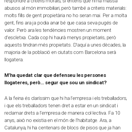
respondre a criteris morals, si entens que hi ha massa
abusos al món immobiliari, però també a criteris materials:
molts fills de gent propietària no ho seran mai. Per a molta
gent, fins ara ja podia anar bé que casa seva pugés de
valor. Però ara les tendències mostren un moment
d’escletxa. Cada cop hi haurà menys propietaris, però
aquests tindran més propietats. D’aquí a unes dècades, la
majoria de la població en ciutats com Barcelona serà
llogatera.
M’ha quedat clar que defenseu les persones
llogateres, però… segur que sou un sindicat?
A la feina és claríssim que hi ha l’empresa i els treballadors,
i que els treballadors tenen dret a estar en un sindicat i
reclamar drets a l’empresa de manera col·lectiva. Fa 10
anys, això no existia en el món de l’habitatge. Ara, a
Catalunya, hi ha centenars de blocs de pisos que ja han