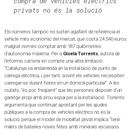
compra de vehicles elèctrics
privats no és la solució
Els números tampoc no surten agafant de referència el
vehicle més econòmic del mercat, que costa 24.540 euros
malgrat només comptar amb 187 quilòmetres
d’autonomia màxima. Per a
Gisela Torrents
, autora de
l’informe, cal tenir en compte una altra limitació:
“Catalunya va endarrerida en la instal·lació de punts de
càrrega elèctrica, i, per tant, sovint els vehicles necessiten
carregar-se durant hores en un domicili particular”. A les
ciutats, “és poc freqüent” que les persones disposin d’un
garatge propi amb prou espai per a la instal·lació. Torrents
argumenta que continuar apostant per les ajudes
públiques a la compra de vehicles elèctrics no és la
solució, perquè el model de mobilitat privat implica “tenir
milers de bateries noves fetes amb minerals escassos