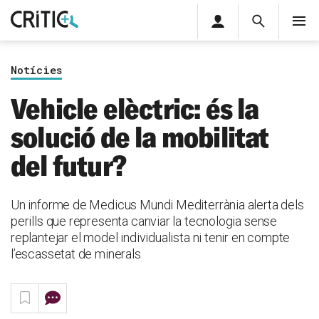
Àrea
Cerca
M
privada
Cerca
Subscriu-t'hi
Cerc
per...
Notícies
Inicia sessió
Vehicle elèctric: és la
solució de la mobilitat
del futur?
Un informe de Medicus Mundi Mediterrània alerta dels
perills que representa canviar la tecnologia sense
replantejar el model individualista ni tenir en compte
l’escassetat de minerals