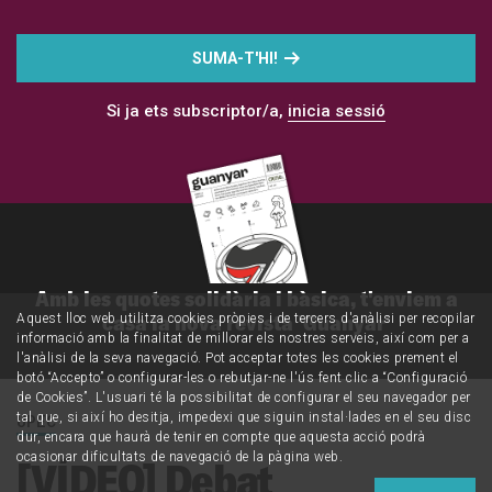
SUMA-T'HI!
Si ja ets subscriptor/a,
inicia sessió
Amb les quotes solidària i bàsica, t'enviem a
casa la nova revista 'Guanyar'
Aquest lloc web utilitza cookies pròpies i de tercers d'anàlisi per recopilar
informació amb la finalitat de millorar els nostres serveis, així com per a
l'anàlisi de la seva navegació. Pot acceptar totes les cookies prement el
botó “Accepto” o configurar-les o rebutjar-ne l'ús fent clic a “Configuració
de Cookies”. L'usuari té la possibilitat de configurar el seu navegador per
UPEC
tal que, si així ho desitja, impedexi que siguin instal·lades en el seu disc
dur, encara que haurà de tenir en compte que aquesta acció podrà
ocasionar dificultats de navegació de la pàgina web.
[VÍDEO] Debat