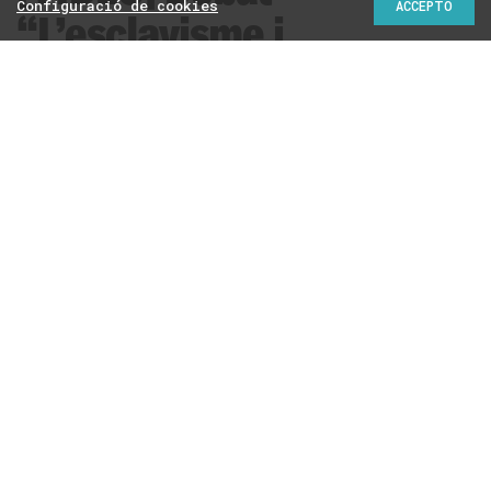
Configuració de cookies
ACCEPTO
“L’esclavisme i
Catalunya”
La UPEC reuneix els millors especialistes per
reflexionar sobre un aspecte de la història recent del
nostre país que CRÍTIC ha seguit amb interès, amb la
publicació d'un reportatge i de diversos articles
d'opinió
Redacció
Amb el suport de