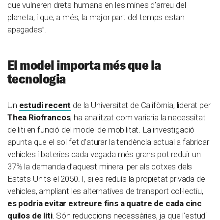
que vulneren drets humans en les mines d’arreu del
planeta, i que, a més, la major part del temps estan
apagades”.
El model importa més que la
tecnologia
Un
estudi recent
de la Universitat de Califòrnia, liderat per
Thea Riofrancos
, ha analitzat com variaria la necessitat
de liti en funció del model de mobilitat. La investigació
apunta que el sol fet d’aturar la tendència actual a fabricar
vehicles i bateries cada vegada més grans pot reduir un
37% la demanda d’aquest mineral per als cotxes dels
Estats Units el 2050. I, si es reduís la propietat privada de
vehicles, ampliant les alternatives de transport col·lectiu,
es podria evitar extreure fins a quatre de cada cinc
quilos
de liti
. Són reduccions necessàries, ja que l’estudi