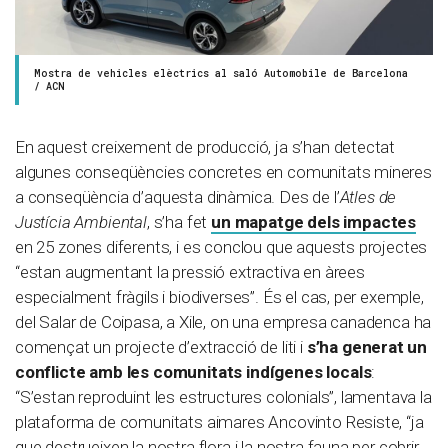
Mostra de vehicles elèctrics al saló Automobile de Barcelona
/ ACN
En aquest creixement de producció, ja s’han detectat
algunes conseqüències concretes en comunitats mineres
a conseqüència d’aquesta dinàmica. Des de l’
Atles de
Justícia Ambiental
, s’ha fet
un mapatge dels impactes
en 25 zones diferents, i es conclou que aquests projectes
“estan augmentant la pressió extractiva en àrees
especialment fràgils i biodiverses”. És el cas, per exemple,
del Salar de Coipasa, a Xile, on una empresa canadenca ha
començat un projecte d’extracció de liti i
s’ha generat un
conflicte amb les comunitats indígenes locals
:
“S’estan reproduint les estructures colonials”, lamentava la
plataforma de comunitats aimares Ancovinto Resiste, “ja
que destrueixen la nostra flora i la nostra fauna per cobrir