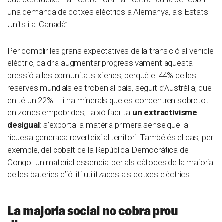
una demanda de cotxes elèctrics a Alemanya, als Estats
Units i al Canadà”.
Per complir les grans expectatives de la transició al vehicle
elèctric, caldria augmentar progressivament aquesta
pressió a les comunitats xilenes, perquè el 44% de les
reserves mundials es troben al país, seguit d’Austràlia, que
en té un 22%. Hi ha minerals que es concentren sobretot
en zones empobrides, i això facilita
un extractivisme
desigual
: s’exporta la matèria primera sense que la
riquesa generada reverteixi al territori. També és el cas, per
exemple, del cobalt de la República Democràtica del
Congo: un material essencial per als càtodes de la majoria
de les bateries d’ió liti utilitzades als cotxes elèctrics.
La majoria social no cobra prou