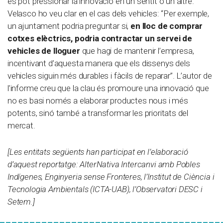
es pot pressionar la innovació en un sentit o un altre.
Velasco ho veu clar en el cas dels vehicles: “Per exemple,
un ajuntament podria preguntar si,
en lloc de comprar
cotxes elèctrics, podria contractar un servei de
vehicles de lloguer
que hagi de mantenir l’empresa,
incentivant d’aquesta manera que els dissenys dels
vehicles siguin més durables i fàcils de reparar”. L’autor de
l’informe creu que la clau és promoure una innovació que
no es basi només a elaborar productes nous i més
potents, sinó també a transformar les prioritats del
mercat.
[Les entitats següents han participat en l’elaboració
d’aquest reportatge: AlterNativa Intercanvi amb Pobles
Indígenes, Enginyeria sense Fronteres, l’Institut de Ciència i
Tecnologia Ambientals (ICTA-UAB), l’Observatori DESC i
Setem.]