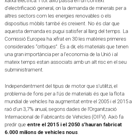
xarxa elèctrica. I tot això passa en un context
d’electrificació general, on la demanda de minerals per a
altres sectors com les energies renovables o els
dispositius mòbils també és creixent. No és clar que
aquesta demanda es pugui satisfer al llarg del temps. La
Comissió Europea ha xifrat en 30 les matèries primeres
considerades “crítiques”. És a dir, els materials que tenen
una gran importància per a l’economia de la Unió i al
mateix temps estan associats amb un alt risc en el seu
subministrament.
Independentment del tipus de motor que s’utilitzi, el
problema de fons per a l’ús de materials és que la flota
mundial de vehicles ha augmentat entre el 2005 i el 2015 a
raó d’un 3,7% anual, segons dades de l’Organització
Internacional de Fabricants de Vehicles (OIFV). Això fa
predir que
entre el 2015 i el 2050 s’hauran fabricat
6.000 milions de vehicles nous
.