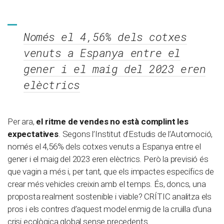
Només el 4,56% dels cotxes
venuts a Espanya entre el
gener i el maig del 2023 eren
elèctrics
Per ara,
el ritme de vendes no està complint les
expectatives
. Segons l’Institut d’Estudis de l’Automoció,
només el 4,56% dels cotxes venuts a Espanya entre el
gener i el maig del 2023 eren elèctrics. Però la previsió és
que vagin a més i, per tant, que els impactes específics de
crear més vehicles creixin amb el temps. És, doncs, una
proposta realment sostenible i viable? CRÍTIC analitza els
pros i els contres d’aquest model enmig de la cruïlla d’una
crisi ecològica global sense precedents.