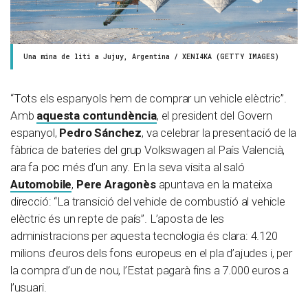
Una mina de liti a Jujuy, Argentina / XENI4KA (GETTY IMAGES)
“Tots els espanyols hem de comprar un vehicle elèctric”.
Amb
aquesta contundència
, el president del Govern
espanyol,
Pedro Sánchez
, va celebrar la presentació de la
fàbrica de bateries del grup Volkswagen al País Valencià,
ara fa poc més d’un any. En la seva visita al saló
Automobile
,
Pere Aragonès
apuntava en la mateixa
direcció: “La transició del vehicle de combustió al vehicle
elèctric és un repte de país”. L’aposta de les
administracions per aquesta tecnologia és clara: 4.120
milions d’euros dels fons europeus en el pla d’ajudes i, per
la compra d’un de nou, l’Estat pagarà fins a 7.000 euros a
l’usuari.