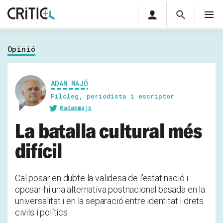
Àrea
Cerca
M
privada
Cerca
Subscriu-t'hi
Cerc
per...
Opinió
Inicia sessió
ADAM MAJÓ
Filòleg, periodista i escriptor
@adammajo
La batalla cultural més
difícil
Cal posar en dubte la validesa de l’estat nació i
oposar-hi una alternativa postnacional basada en la
universalitat i en la separació entre identitat i drets
civils i polítics