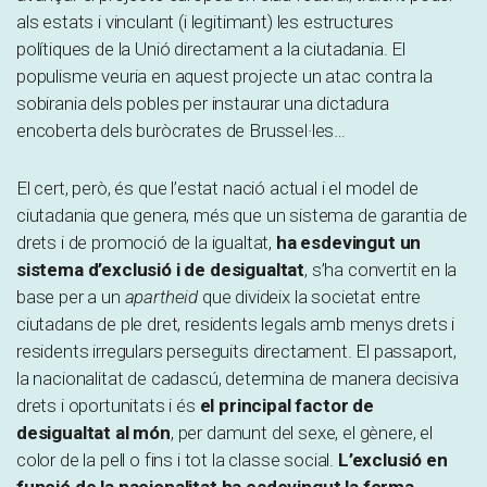
als estats i vinculant (i legitimant) les estructures
polítiques de la Unió directament a la ciutadania. El
populisme veuria en aquest projecte un atac contra la
sobirania dels pobles per instaurar una dictadura
encoberta dels buròcrates de Brussel·les…
El cert, però, és que l’estat nació actual i el model de
ciutadania que genera, més que un sistema de garantia de
drets i de promoció de la igualtat,
ha esdevingut un
sistema d’exclusió i de desigualtat
, s’ha convertit en la
base per a un
apartheid
que divideix la societat entre
ciutadans de ple dret, residents legals amb menys drets i
residents irregulars perseguits directament. El passaport,
la nacionalitat de cadascú, determina de manera decisiva
drets i oportunitats i és
el principal factor de
desigualtat al món
, per damunt del sexe, el gènere, el
color de la pell o fins i tot la classe social.
L’exclusió en
funció de la nacionalitat ha esdevingut la forma