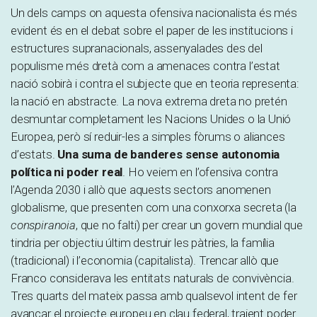
Un dels camps on aquesta ofensiva nacionalista és més
evident és en el debat sobre el paper de les institucions i
estructures supranacionals, assenyalades des del
populisme més dretà com a amenaces contra l’estat
nació sobirà i contra el subjecte que en teoria representa:
la nació en abstracte. La nova extrema dreta no pretén
desmuntar completament les Nacions Unides o la Unió
Europea, però sí reduir-les a simples fòrums o aliances
d’estats.
Una suma de banderes sense autonomia
política ni poder real
. Ho veiem en l’ofensiva contra
l’Agenda 2030 i allò que aquests sectors anomenen
globalisme, que presenten com una conxorxa secreta (la
conspiranoia
, que no falti) per crear un govern mundial que
tindria per objectiu últim destruir les pàtries, la família
(tradicional) i l’economia (capitalista). Trencar allò que
Franco considerava les entitats naturals de convivència.
Tres quarts del mateix passa amb qualsevol intent de fer
avançar el projecte europeu en clau federal, traient poder