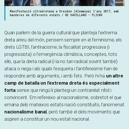
Manifestació ultradretana a Dresden (Alemanya) l'any 2017, amb
banderes de diferents estats / DE HAVILLAND – FLICKR
Quan parlem de la guerra cultural que planteja l’extrema
dreta arreu del món, pensem sempre en el feminisme, els
drets LGTBI, l’antiracisme, la fiscalitat progressiva (i
progressista) o l’emergència climàtica, conceptes, tots
ells, que la dreta radical (i la no tan radical sovint també)
ataca o nega i als quals l’esquerra i l’antifeixisme han de
respondre amb arguments, i amb fets. Però hi ha
un altre
camp de batalla on l’extrema dreta és especialment
forta
sense que ningú li plantegi un contrarelat nítid i
convincent. Em refereixo al nacionalisme, sobretot el que
emana dels mateixos estats nació constituïts, l’anomenat
nacionalisme banal
, però també el dels moviments que
aspiren a constituir un nou estat nacional.