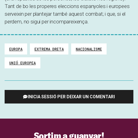
Tant de bo les properes eleccions espanyoles i europees
serveixin per plantejar també aquest combat; i que, si el
perdem, no sigui per incompareixença.
EUROPA
EXTREMA DRETA
NACIONALISME
UNIÓ EUROPEA
INICIA SESSIÓ PER DEIXAR UN COMENTARI
Sortim a guanyar!