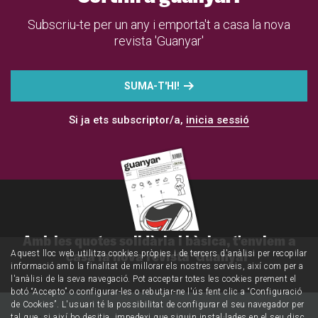
Subscriu-te per un any i emporta't a casa la nova
revista 'Guanyar'
SUMA-T'HI!
Si ja ets subscriptor/a,
inicia sessió
Amb les quotes solidària i bàsica, t'enviem a
casa la nova revista 'Guanyar'
Aquest lloc web utilitza cookies pròpies i de tercers d'anàlisi per recopilar
informació amb la finalitat de millorar els nostres serveis, així com per a
l'anàlisi de la seva navegació. Pot acceptar totes les cookies prement el
botó “Accepto” o configurar-les o rebutjar-ne l'ús fent clic a “Configuració
de Cookies”. L'usuari té la possibilitat de configurar el seu navegador per
tal que, si així ho desitja, impedexi que siguin instal·lades en el seu disc