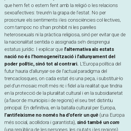
que hem fet o estem fent amb la religió o les relacions
sexoafectives: treure’n la grapa de l’estat. No per
proscriure els sentiments i les consciències col·lectives,
com tampoc no s’han prohibit ni les parelles
heterosexuals ni la pràctica religiosa, sinó per evitar que de
la nacionalitat sentida o assignada se’n desprengui
estatus jurídic. I explicar que
l’alternativa als estats
nació no és l’homogeneïtzació i l’allunyament del
poder polític, sinó tot al contrari.
L’Europa política del
futur hauria d’allunyar-se de l’actual paradigma del
trencaclosques, on cada estat és una peça, i substituir-lo
pel d’un mosaic molt més ric i fidel a la realitat que tindria
en la protecció de la pluralitat cultural i en la subsidiarietat
(a favor de municipis i de regions) el seu tret distintiu
principal. En definitiva, en la batalla cultural per Europa,
l’antifeixisme no només ha d’oferir un
què
(una Europa
més social, acollidora i garantista),
sinó també un
com
(una república de les persones, les ciutats i les regions).