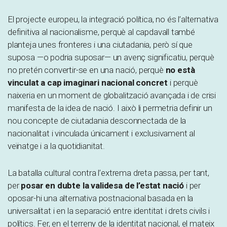
El projecte europeu, la integració política, no és l’alternativa
definitiva al nacionalisme, perquè al capdavall també
planteja unes fronteres i una ciutadania, però sí que
suposa —o podria suposar— un avenç significatiu, perquè
no pretén convertir-se en una nació, perquè
no està
vinculat a cap imaginari nacional concret
i perquè
naixeria en un moment de globalització avançada i de crisi
manifesta de la idea de nació. I això li permetria definir un
nou concepte de ciutadania desconnectada de la
nacionalitat i vinculada únicament i exclusivament al
veïnatge i a la quotidianitat.
La batalla cultural contra l’extrema dreta passa, per tant,
per
posar en dubte la validesa de l’estat nació
i per
oposar-hi una alternativa postnacional basada en la
universalitat i en la separació entre identitat i drets civils i
polítics. Fer, en el terreny de la identitat nacional, el mateix