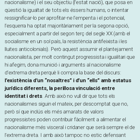
nacionalisme) i el seu objectiu (l’estat nació), que posa en
qüestió la igualtat de tots els éssers humans, o intentar
ressignificar-lo per aprofitar-ne l’empenta i el potencial,
l’esquerra ha optat majoritàriament per la segona opció,
especialment a partir del segon terç del segle XX (amb el
socialisme en un sol país, la resistència antifeixista i les
lluites anticolonials). Però aquest assumir el plantejament
nacionalista, per molt contingut progressista i igualitari que
hi afegim, dona munició i arguments al nacionalisme
d’extrema dreta perquè li compra la base del discurs:
l’existència d’un “nosaltres” i d’un “ells” amb estatus
jurídics diferents, la perillosa vinculació entre
identitat i drets
. Amb això no vull dir que tots els
nacionalismes siguin el mateix, per descomptat que no,
però sí que inclús els més amarats de valors
progressistes poden contribuir fàcilment a alimentar el
nacionalisme més visceral i cridaner que serà sempre el de
l’extrema dreta. I amb això tampoc no estic defensant