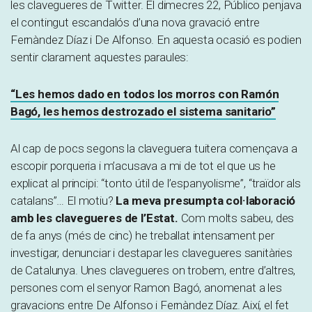
les clavegueres de Twitter. El dimecres 22, Público penjava
el contingut escandalós d’una nova gravació entre
Fernàndez Díaz i De Alfonso. En aquesta ocasió es podien
sentir clarament aquestes paraules:
“Les hemos dado en todos los morros con Ramón
Bagó, les hemos destrozado el sistema sanitario”
Al cap de pocs segons la claveguera tuitera començava a
escopir porqueria i m’acusava a mi de tot el que us he
explicat al principi: “tonto útil de l’espanyolisme”, “traïdor als
catalans”… El motiu?
La meva presumpta col·laboració
amb les clavegueres de l’Estat.
Com molts sabeu, des
de fa anys (més de cinc) he treballat intensament per
investigar, denunciar i destapar les clavegueres sanitàries
de Catalunya. Unes clavegueres on trobem, entre d’altres,
persones com el senyor Ramon Bagó, anomenat a les
gravacions entre De Alfonso i Fernàndez Díaz. Així, el fet