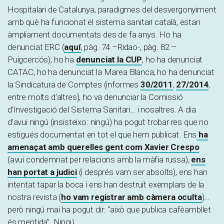
Hospitalari de Catalunya, paradigmes del desvergonyiment
amb què ha funcionat el sistema sanitari català, estan
àmpliament documentats des de fa anys. Ho ha
denunciat ERC (
aquí
, pàg. 74 –Ridao-, pàg. 82 –
Puigcercós), ho ha
denunciat la CUP
, ho ha denunciat
CATAC, ho ha denunciat la Marea Blanca, ho ha denunciat
la Sindicatura de Comptes (informes
30/2011
,
27/2014
,
entre molts d’altres), ho va denunciar la Comissió
d’Investigació del Sistema Sanitari… i nosaltres. A dia
d’avui ningú (insisteixo: ningú) ha pogut trobar res que no
estigués documentat en tot el que hem publicat. Ens
ha
amenaçat amb querelles gent com Xavier Crespo
(avui condemnat per relacions amb la màfia russa),
ens
han portat a judici
(i després vam ser absolts), ens han
intentat tapar la boca i ens han destruït exemplars de la
nostra revista (
ho vam registrar amb càmera oculta
)…
però ningú mai ha pogut dir: “això que publica cafèambllet
és mentida”. Ningú.