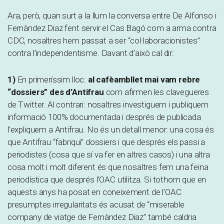
Ara, però, quan surt a la llum la conversa entre De Alfonso i
Fernàndez Diaz fent servir el Cas Bagó com a arma contra
CDC, nosaltres hem passat a ser “col·laboracionistes”
contra l’independentisme. Davant d’això cal dir:
1)
En primeríssim lloc:
al cafèambllet mai vam rebre
“dossiers” des d’Antifrau
com afirmen les clavegueres
de Twitter. Al contrari: nosaltres investiguem i publiquem
informació 100% documentada i després de publicada
l’expliquem a Antifrau. No és un detall menor: una cosa és
que Antifrau “fabriqui” dossiers i que després els passi a
periodistes (cosa que sí va fer en altres casos) i una altra
cosa molt i molt diferent és que nosaltres fem una feina
periodística que després l’OAC utilitza. Si tothom que en
aquests anys ha posat en coneixement de l’OAC
presumptes irregularitats és acusat de “miserable
company de viatge de Fernàndez Diaz” també caldria