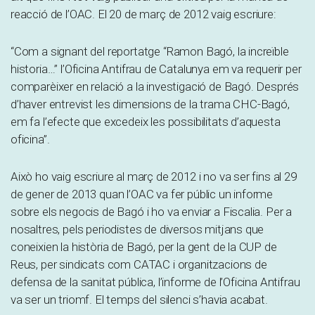
reacció de l’OAC. El 20 de març de 2012 vaig escriure:
“Com a signant del reportatge “Ramon Bagó, la increïble
historia…” l’Oficina Antifrau de Catalunya em va requerir per
comparèixer en relació a la investigació de Bagó. Després
d’haver entrevist les dimensions de la trama CHC-Bagó,
em fa l’efecte que excedeix les possibilitats d’aquesta
oficina”.
Això ho vaig escriure al març de 2012 i no va ser fins al 29
de gener de 2013 quan l’OAC va fer públic un informe
sobre els negocis de Bagó i ho va enviar a Fiscalia. Per a
nosaltres, pels periodistes de diversos mitjans que
coneixien la història de Bagó, per la gent de la CUP de
Reus, per sindicats com CATAC i organitzacions de
defensa de la sanitat pública, l’informe de l’Oficina Antifrau
va ser un triomf. El temps del silenci s’havia acabat.