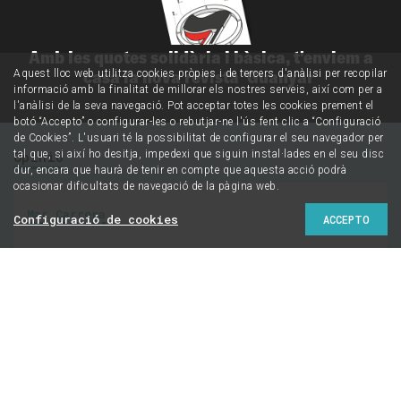
Amb les quotes solidària i bàsica, t'enviem a
casa la nova revista 'Guanyar'
Aquest lloc web utilitza cookies pròpies i de tercers d'anàlisi per recopilar
informació amb la finalitat de millorar els nostres serveis, així com per a
l'anàlisi de la seva navegació. Pot acceptar totes les cookies prement el
botó “Accepto” o configurar-les o rebutjar-ne l'ús fent clic a “Configuració
de Cookies”. L'usuari té la possibilitat de configurar el seu navegador per
tal que, si així ho desitja, impedexi que siguin instal·lades en el seu disc
Opinió
dur, encara que haurà de tenir en compte que aquesta acció podrà
ocasionar dificultats de navegació de la pàgina web.
Mar Carrera
Configuració de cookies
ACCEPTO
Carn o peix, pera o
poma? Macedònia de
plurisexualitats pel 28J