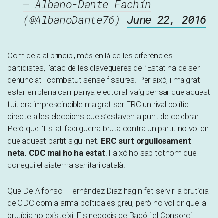
— Albano-Dante Fachín
(@AlbanoDante76)
June 22, 2016
Com deia al principi, més enllà de les diferències
partidistes, l’atac de les clavegueres de l’Estat ha de ser
denunciat i combatut sense fissures. Per això, i malgrat
estar en plena campanya electoral, vaig pensar que aquest
tuit era imprescindible malgrat ser ERC un rival polític
directe a les eleccions que s’estaven a punt de celebrar.
Però que l’Estat faci guerra bruta contra un partit no vol dir
que aquest partit sigui net.
ERC surt orgullosament
neta. CDC mai ho ha estat
. I això ho sap tothom que
conegui el sistema sanitari català.
Que De Alfonso i Fernàndez Diaz hagin fet servir la brutícia
de CDC com a arma política és greu, però no vol dir que la
brutícia no existeixi. Els negocis de Bagó i el Consorci