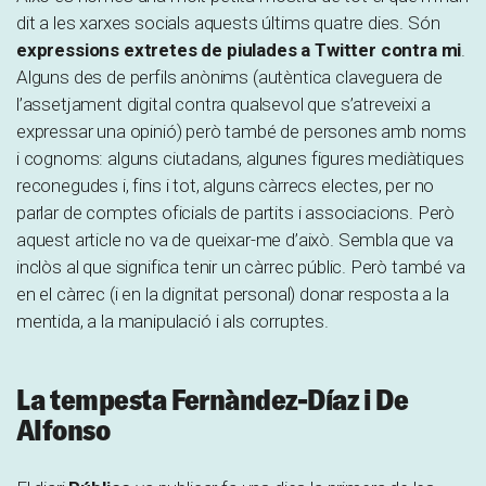
dit a les xarxes socials aquests últims quatre dies. Són
expressions
extretes de piulades a Twitter contra mi
.
Alguns des de perfils anònims (autèntica claveguera de
l’assetjament digital contra qualsevol que s’atreveixi a
expressar una opinió) però també de persones amb noms
i cognoms: alguns ciutadans, algunes figures mediàtiques
reconegudes i, fins i tot, alguns càrrecs electes, per no
parlar de comptes oficials de partits i associacions. Però
aquest article no va de queixar-me d’això. Sembla que va
inclòs al que significa tenir un càrrec públic. Però també va
en el càrrec (i en la dignitat personal) donar resposta a la
mentida, a la manipulació i als corruptes.
La tempesta Fernàndez-Díaz i De
Alfonso