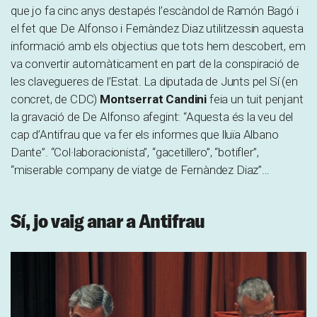
que jo fa cinc anys destapés l’escàndol de Ramón Bagó i
el fet que De Alfonso i Fernàndez Diaz utilitzessin aquesta
informació amb els objectius que tots hem descobert, em
va convertir automàticament en part de la conspiració de
les clavegueres de l’Estat. La diputada de Junts pel Sí (en
concret, de CDC)
Montserrat Candini
feia un tuit penjant
la gravació de De Alfonso afegint: “Aquesta és la veu del
cap d’Antifrau que va fer els informes que lluïa Albano
Dante”. “Col·laboracionista”, “gacetillero”, “botifler”,
“miserable company de viatge de Fernàndez Diaz”…
Sí, jo vaig anar a Antifrau