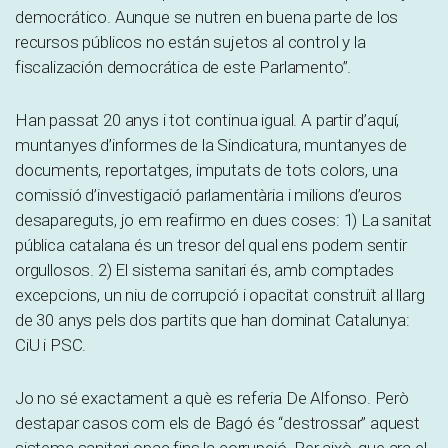
democrático. Aunque se nutren en buena parte de los
recursos públicos no están sujetos al control y la
fiscalización democrática de este Parlamento”.
Han passat 20 anys i tot continua igual. A partir d’aquí,
muntanyes d’informes de la Sindicatura, muntanyes de
documents, reportatges, imputats de tots colors, una
comissió d’investigació parlamentària i milions d’euros
desapareguts, jo em reafirmo en dues coses: 1) La sanitat
pública catalana és un tresor del qual ens podem sentir
orgullosos. 2) El sistema sanitari és, amb comptades
excepcions, un niu de corrupció i opacitat construït al llarg
de 30 anys pels dos partits que han dominat Catalunya:
CiU i PSC.
Jo no sé exactament a què es referia De Alfonso. Però
destapar casos com els de Bagó és “destrossar” aquest
sistema sanitari opac fins la corrupció. Per això, que ara el