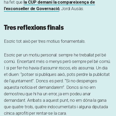
ha fet que
la CUP demani la compareixença de
l’exconseller de Governació
, Jordi Ausàs.
Tres reflexions finals
Escric tot això per tres motius fonamentals.
Escric per un motiu personal: sempre he treballat pel bé
comú. Encertant més o menys però sempre pel bé comú.
I si per fer-ho havia d’assumir riscos, els assumia. Un dia
et diuen: “potser si publiques això, pots perdre la publicitat
de l’ajuntament”. Doncs es perd. “Si no despenges
aquesta notícia et demandarem”. Doncs si no em
demostreu que hi ha un error, ja em podeu anar
demandant. Arribats a aquest punt, no em dóna la gana
que quatre trols, quatre indocumentats i alguna diputada
cínica aprofiti per rentar-se la cara.