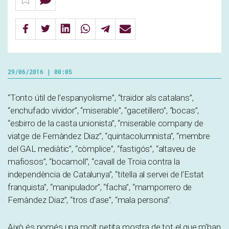
29/06/2016 | 00:05
“Tonto útil de l’espanyolisme”, “traïdor als catalans”,
“enchufado vividor”, “miserable”, “gacetillero”, “bocas”,
“esbirro de la casta unionista”, “miserable company de
viatge de Fernàndez Diaz”, “quintacolumnista”, “membre
del GAL mediàtic”, “còmplice”, “fastigós”, “altaveu de
mafiosos”, “bocamoll”, “cavall de Troia contra la
independència de Catalunya”, “titella al servei de l’Estat
franquista”, “manipulador”, “facha”, “mamporrero de
Fernàndez Diaz”, “tros d’ase”, “mala persona”.
Això és només una molt petita mostra de tot el que m’han