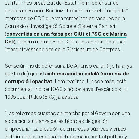
sanitari més privatitzat de l’Estat i ferm defensor de
personatges com Boi Ruiz. Trobem entre els “indignats”
membres de CDC que van torpedinar les tasques de la
Comissió d’Investigació Sobre el Sistema Sanitari
(
convertida en una farsa per CiU i el PSC de Marina
Geli
), trobem membres de CDC que van maniobrar per
impedir investigacions de la Sindicatura de Comptes…
Sense ànims de defensar a De Alfonso cal dir (i jo fa anys
que ho dic) que
el sistema sanitari català és un niu de
corrupció i opacitat.
I em reafirmo. Un cop més, està
documentat i no per l’OAC sinó per anys d’escàndols. El
1996 Joan Ridao (ERC) ja avisava:
“Las reformas puestas en marcha por el Govern son una
aplicación a ultranza de las técnicas de gestión
empresarial. La creación de empresas públicas y entes
instrumentales escapan del necesario control político y