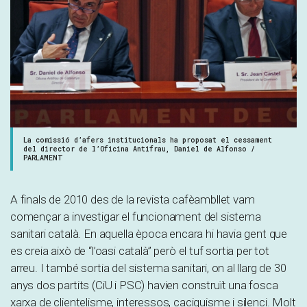
La comissió d’afers institucionals ha proposat el cessament
del director de l’Oficina Antifrau, Daniel de Alfonso /
PARLAMENT
A finals de 2010 des de la revista cafèambllet vam
començar a investigar el funcionament del sistema
sanitari català. En aquella època encara hi havia gent que
es creia això de “l’oasi català” però el tuf sortia per tot
arreu. I també sortia del sistema sanitari, on al llarg de 30
anys dos partits (CiU i PSC) havien construït una fosca
xarxa de clientelisme, interessos, caciquisme i silenci. Molt