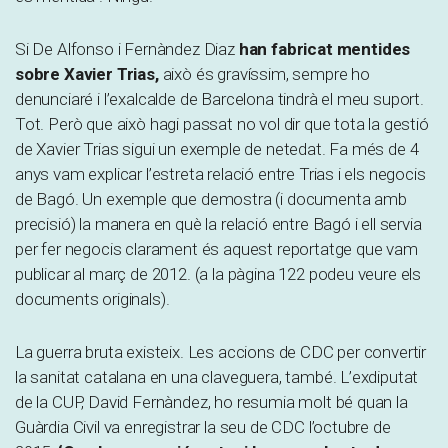
Si De Alfonso i Fernàndez Diaz
han fabricat mentides
sobre Xavier Trias,
això és gravíssim, sempre ho
denunciaré i l’exalcalde de Barcelona tindrà el meu suport.
Tot. Però que això hagi passat no vol dir que tota la gestió
de Xavier Trias sigui un exemple de netedat. Fa més de 4
anys vam explicar l’estreta relació entre Trias i els negocis
de Bagó. Un exemple que demostra (i documenta amb
precisió) la manera en què la relació entre Bagó i ell servia
per fer negocis clarament és aquest reportatge que vam
publicar al març de 2012. (a la pàgina 122 podeu veure els
documents originals).
La guerra bruta existeix. Les accions de CDC per convertir
la sanitat catalana en una claveguera, també. L’exdiputat
de la CUP, David Fernàndez, ho resumia molt bé quan la
Guàrdia Civil va enregistrar la seu de CDC l’octubre de