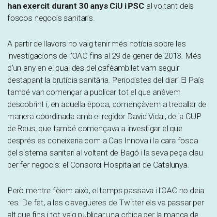
han exercit durant 30 anys CiU i PSC
al voltant dels
foscos negocis sanitaris.
A partir de llavors no vaig tenir més notícia sobre les
investigacions de l’OAC fins al 29 de gener de 2013. Més
d’un any en el qual des del cafèambllet vam seguir
destapant la brutícia sanitària. Periodistes del diari El País
també van començar a publicar tot el que anàvem
descobrint i, en aquella època, començàvem a treballar de
manera coordinada amb el regidor David Vidal, de la CUP
de Reus, que també començava a investigar el que
després es coneixeria com a Cas Innova i la cara fosca
del sistema sanitari al voltant de Bagó i la seva peça clau
per fer negocis: el Consorci Hospitalari de Catalunya.
Però mentre fèiem això, el temps passava i l’OAC no deia
res. De fet, a les clavegueres de Twitter els va passar per
alt que fins i tot vaig publicar una crítica per la manca de