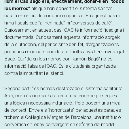
llum el Cas Bagó era, efectivament, donar-li en “todos
los morros”
als que han convertit el sistema sanitari
català en un niu de corrupció i opacitat. En aquest cas no
hi ha fiscals que “afinen nada”, ni “converses de cafè”…
Curiosament en aquest cas l’OAC té informació fidedigna i
documentada. Curiosament aquesta informació sorgeix
de la ciutadania, del periodisme ben fet, d’organitzacions
polítiques i sindicats que durant molts anys hem investigat
Bagó. Qui “da en los morros con Ramón Bagó” no és
informació falsa de l’OAC. És la ciutadania organitzada
contra la impunitat i el silenci.
Segona part: “les hemos destrozado el sistema sanitario”.
Això, com és normal ha aixecat una enorme polseguera i
una lògica i necessària indignació. Però posem una mica
de context. Entre els “horroritzats” per aquestes paraules
trobem el Col·legi de Metges de Barcelona, una institució
convertida en lobby convergent en defensa del model