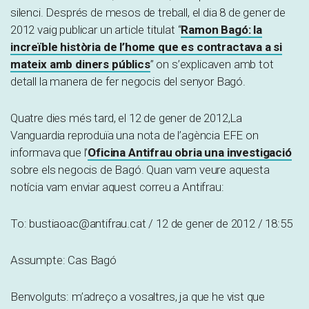
silenci. Després de mesos de treball, el dia 8 de gener de
2012 vaig publicar un article titulat “
Ramon Bagó: la
increïble història de l’home que es contractava a si
mateix amb diners públics
” on s’explicaven amb tot
detall la manera de fer negocis del senyor Bagó.
Quatre dies més tard, el 12 de gener de 2012,La
Vanguardia reproduïa una nota de l’agència EFE on
informava que l’
Oficina Antifrau obria una investigació
sobre els negocis de Bagó. Quan vam veure aquesta
notícia vam enviar aquest correu a Antifrau:
To: bustiaoac@antifrau.cat / 12 de gener de 2012 / 18:55
Assumpte: Cas Bagó
Benvolguts: m’adreço a vosaltres, ja que he vist que