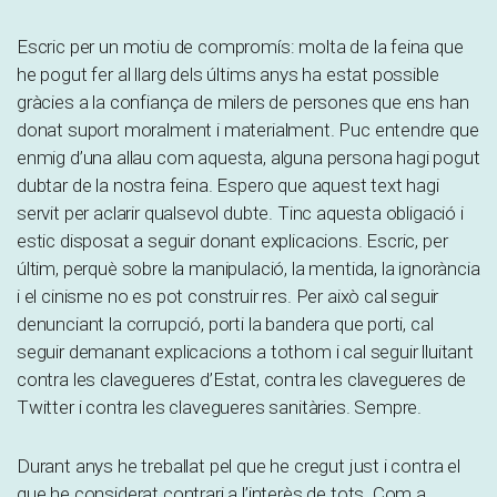
Escric per un motiu de compromís: molta de la feina que
he pogut fer al llarg dels últims anys ha estat possible
gràcies a la confiança de milers de persones que ens han
donat suport moralment i materialment. Puc entendre que
enmig d’una allau com aquesta, alguna persona hagi pogut
dubtar de la nostra feina. Espero que aquest text hagi
servit per aclarir qualsevol dubte. Tinc aquesta obligació i
estic disposat a seguir donant explicacions. Escric, per
últim, perquè sobre la manipulació, la mentida, la ignorància
i el cinisme no es pot construir res. Per això cal seguir
denunciant la corrupció, porti la bandera que porti, cal
seguir demanant explicacions a tothom i cal seguir lluitant
contra les clavegueres d’Estat, contra les clavegueres de
Twitter i contra les clavegueres sanitàries. Sempre.
Durant anys he treballat pel que he cregut just i contra el
que he considerat contrari a l’interès de tots. Com a