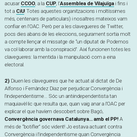
acusar
CCOO
, a la
CUP
, l’
Assemblea de Vilajuïga
i fins i
tot a
CiU
! Totes aquestes organitzacions i moltíssimes
més, centenars de particulars) i nosaltres mateixos vam
confiar en l’OAC. Però per a les clavegueres de Twitter,
pocs dies abans de les eleccions, segurament sortia molt
a compte llençar el missatge de “un diputat de Podemos
va col·laborar amb la conspiració”. Així funcionen totes les
clavegueres: la mentida i la manipulació com a eina
electoral.
2)
Diuen les clavegueres que he actuat al dictat de De
Alfonso i Fernàndez Diaz per perjudicar Convergència i
l’independentisme… Sóc un antiindependentista tan
maquiavèl·lic que resulta que, quan vaig anar a l’OAC per
explicar el que havíem descobert sobre Bagó,
Convergència governava Catalunya… amb el PP!
A
més de “botifler” sóc vident! Jo estava actuant contra
Convergència i l’independentisme quan Convergència