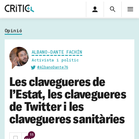
Àrea
Cerca
M
privada
Cerca
Subscriu-t'hi
Cerc
per...
Opinió
Inicia sessió
ALBANO-DANTE FACHÍN
Activista i polític
@AlbanoDante76
Les clavegueres de
l’Estat, les clavegueres
de Twitter i les
clavegueres sanitàries
11