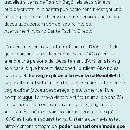
treballeu al tema de Ramon Bagó i els seus càrrecs
público-privats. A la nostra publicació hem investigat una
mica aquest tema. Us enviem el link per si alguna de les
dades que aportem són del vostre interès.
Atentament, Albano Dante Fachin. Director
L’endemà rebíem resposta telefònica de l’OAC. El 16 de
gener vaig anar a les dependències de l’OAC on em va
atendre una persona del Departament d’Anàlisi i allà vaig
explicar allò que havíem descobert i publicat. Això no és
cap secret:
ho vaig explicar a la
revista cafèambllet
, ho
vaig explicar a Twitter i fins i tot vaig escriure un llibre on ho
vaig explicar (podeu descarregar gratuïtament el llibre
complet
aquí
. La meva visita a Antifrau surt a la plana 73).
I si cal ho torno a explicar un altre cop: Sí, vaig anar a
Antifrau. És més: em vaig posar molt content de què
l’OAC es fixés en aquest tema. Un tema que havia estat
històricament amagat pel
poder sanitari omnímode que