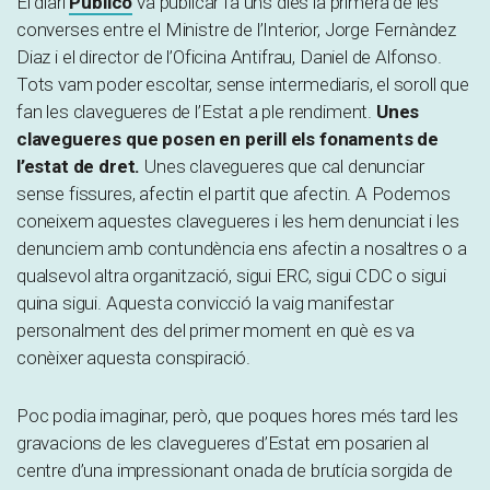
El diari
Público
va publicar fa uns dies la primera de les
converses entre el Ministre de l’Interior, Jorge Fernàndez
Diaz i el director de l’Oficina Antifrau, Daniel de Alfonso.
Tots vam poder escoltar, sense intermediaris, el soroll que
fan les clavegueres de l’Estat a ple rendiment.
Unes
clavegueres que posen en perill els fonaments de
l’estat de dret.
Unes clavegueres que cal denunciar
sense fissures, afectin el partit que afectin. A Podemos
coneixem aquestes clavegueres i les hem denunciat i les
denunciem amb contundència ens afectin a nosaltres o a
qualsevol altra organització, sigui ERC, sigui CDC o sigui
quina sigui. Aquesta convicció la vaig manifestar
personalment des del primer moment en què es va
conèixer aquesta conspiració.
Poc podia imaginar, però, que poques hores més tard les
gravacions de les clavegueres d’Estat em posarien al
centre d’una impressionant onada de brutícia sorgida de