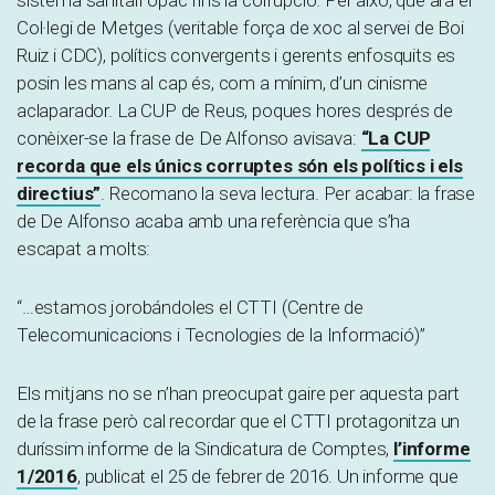
Col·legi de Metges (veritable força de xoc al servei de Boi
Ruiz i CDC), polítics convergents i gerents enfosquits es
posin les mans al cap és, com a mínim, d’un cinisme
aclaparador. La CUP de Reus, poques hores després de
conèixer-se la frase de De Alfonso avisava:
“La CUP
recorda que els únics corruptes són els polítics i els
directius”
. Recomano la seva lectura. Per acabar: la frase
de De Alfonso acaba amb una referència que s’ha
escapat a molts:
“…estamos jorobándoles el CTTI (Centre de
Telecomunicacions i Tecnologies de la Informació)”
Els mitjans no se n’han preocupat gaire per aquesta part
de la frase però cal recordar que el CTTI protagonitza un
duríssim informe de la Sindicatura de Comptes,
l’informe
1/2016
, publicat el 25 de febrer de 2016. Un informe que