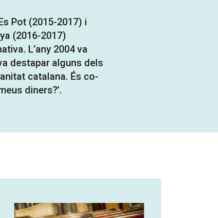
Es Pot (2015-2017) i
nya (2016-2017)
tiva. L’any 2004 va
 va destapar alguns dels
nitat catalana. És co-
 meus diners?’.