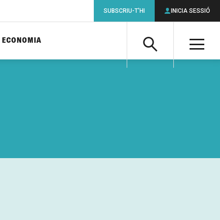
SUBSCRIU-T'HI
INICIA SESSIÓ
ECONOMIA
Cerca
M
Cerca