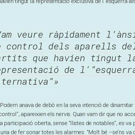
avien tingut la representació exclusiva de l’“esquerra al
Vam veure ràpidament l’àns
e control dels aparells de
artits que havien tingut l
epresentació de l’”esquerr
lternativa”»
Podem anava de debò en la seva intenció de dinamitar e
ontrol”, apareixien els nervis. Quan vam dir que no a
 participació oberta, sense “llistes de notables”, es
va 
uria de fer sonar totes les alarmes. “Molt bé –se’ns va 