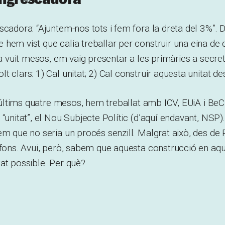
scadora: “Ajuntem-nos tots i fem fora la dreta del 3%”
hem vist que calia treballar per construir una eina de c
 fa vuit mesos, em vaig presentar a les primàries a secr
 clars: 1) Cal unitat; 2) Cal construir aquesta unitat de
ls últims quatre mesos, hem treballat amb ICV, EUiA i BeC
“unitat”, el Nou Subjecte Polític (d’aquí endavant, NSP).
íem que no seria un procés senzill. Malgrat això, des 
a fons. Avui, però, sabem que aquesta construcció en a
at possible. Per què?