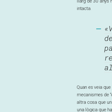
llarg de 30 anys h
intacta.
«
d
p
r
a
Quan es veia que 
mecanismes de “c
altra cosa que una
una lògica que ha