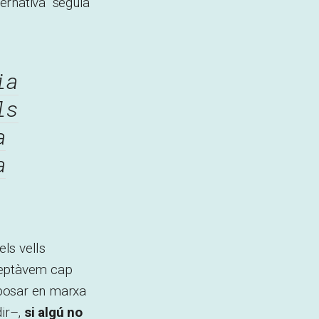
ternativa” seguia
ia
ls
a
a
ls vells
cceptàvem cap
posar en marxa
dir–,
si algú no