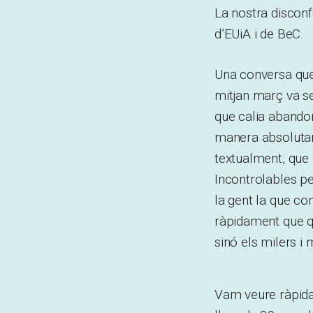
La nostra discon
d’EUiA i de BeC.
Una conversa qu
mitjan març va se
que calia abandon
manera absolutame
textualment, que
Incontrolables per
la gent la que con
ràpidament que qu
sinó els milers i
Vam veure ràpidam