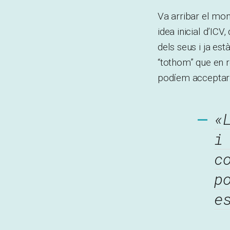
Va arribar el mo
idea inicial d’ICV
dels seus i ja est
“tothom” que en r
podíem acceptar 
«
i
c
p
e