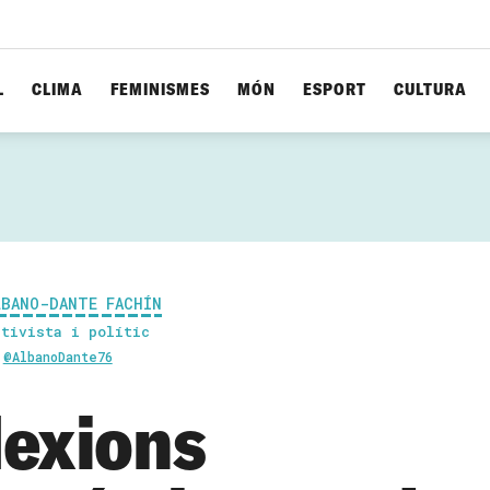
L
CLIMA
FEMINISMES
MÓN
ESPORT
CULTURA
LBANO-DANTE FACHÍN
ctivista i polític
@AlbanoDante76
lexions