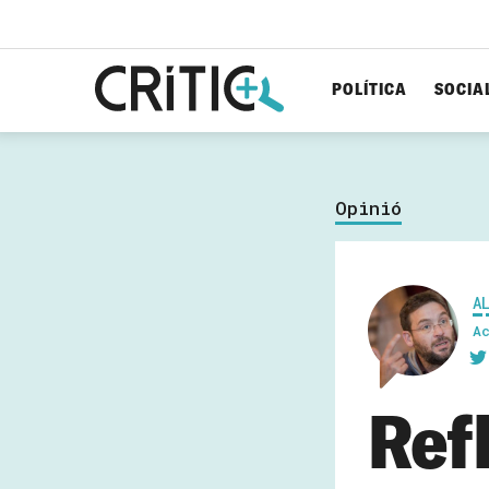
POLÍTICA
SOCIA
Cerca
per...
Opinió
A
A
Ref