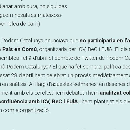
anar amb cura, no sigui cas
iguem nosaltres mateixos»
semblea de barri)
ril, Podem Catalunya anunciava que
no participaria en l
n País en Comú
, organitzada per ICV, BeC i EUiA. El dia 
semblea i el 9 d’abril el compte de Twitter de Podem C
arà Podem Catalunya? El que ha fet sempre: política des
 passat 28 d’abril hem celebrat un procés mediàticament 
 i en anàlisis. Al llarg d’aquestes setmanes, en desenes 
untament amb els cercles, hem debatut i hem
analitzat co
 confluència amb ICV, BeC i EUiA
i hem plantejat els di
m com a organització.