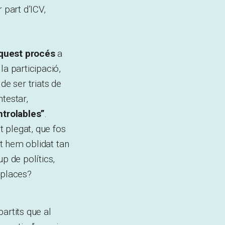
part d’ICV,
aquest procés
a
la participació,
de ser triats de
testar,
ntrolables”
.
t plegat, que fos
at hem oblidat tan
p de polítics,
 places?
artits que al