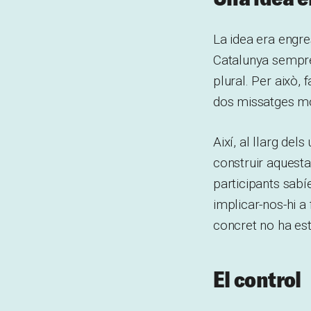
La idea era engre
Catalunya sempre 
plural. Per això,
dos missatges molt
Així, al llarg de
construir aquesta 
participants sab
implicar-nos-hi 
concret no ha est
El control