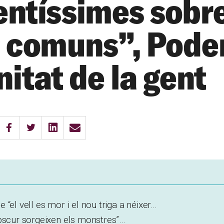
entíssimes sobr
s comuns”, Pode
nitat de la gent
 “el vell es mor i el nou triga a néixer…
obscur sorgeixen els monstres”…