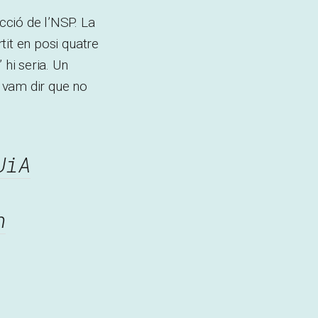
cció de l’NSP. La
rtit en posi quatre
 hi seria. Un
m vam dir que no
UiA
n