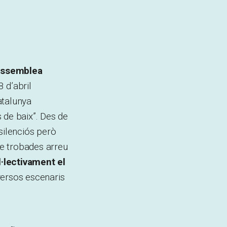
’assemblea
8 d’abril
atalunya
 de baix”. Des de
silenciós però
de trobades arreu
l·lectivament el
versos escenaris