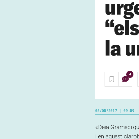
urg
“el
la u
4
05/05/2017 | 09:59
«Deia Gramsci que
i en aquest clar