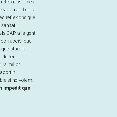
reflexions. Unes
 volen arribar a
es reflexions que
sanitat,
els CAP, a la gent
 corrupció, que
i que atura la
 lluiten
 la millor
 aportin
ble si no volem,
n impedit que