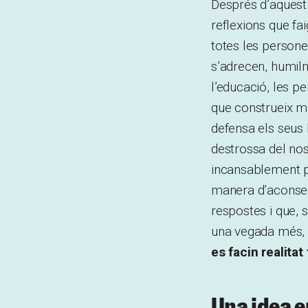
Després d’aquest
reflexions que fa
totes les persone
s’adrecen, humilm
l’educació, les pe
que construeix mi
defensa els seus l
destrossa del nos
incansablement pe
manera d’aconsegu
respostes i que, 
una vegada més,
es facin realitat
Una idea 