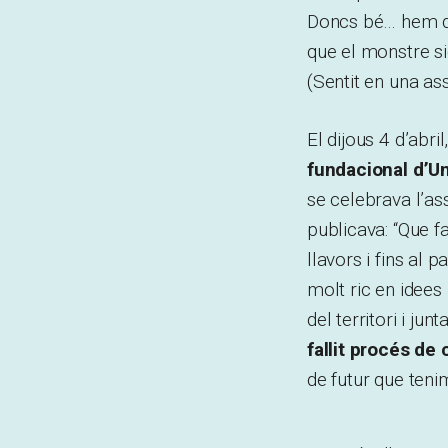
Doncs bé… hem d’
que el monstre s
(Sentit en una as
El dijous 4 d’ab
fundacional d’U
se celebrava l’as
publicava: “Que f
llavors i fins al
molt ric en idees
del territori i j
fallit procés de
de futur que teni