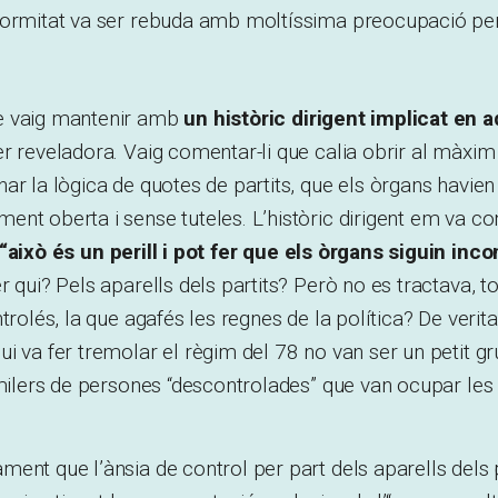
formitat va ser rebuda amb moltíssima preocupació per 
e vaig mantenir amb
un històric dirigent implicat en 
r reveladora. Vaig comentar-li que calia obrir al màxim 
ar la lògica de quotes de partits, que els òrgans havien 
nt oberta i sense tuteles. L’històric dirigent em va con
“això és un perill i pot fer que els òrgans siguin inco
 qui? Pels aparells dels partits? Però no es tractava, to
trolés, la que agafés les regnes de la política? De verit
i va fer tremolar el règim del 78 no van ser un petit gru
 milers de persones “descontrolades” que van ocupar les
ent que l’ànsia de control per part dels aparells dels p