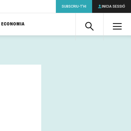
SUBSCRIU-T'HI
INICIA SESSIÓ
ECONOMIA
Cerca
M
Cerca