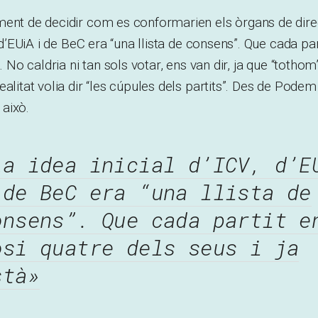
ment de decidir com es conformarien els òrgans de dire
, d’EUiA i de BeC era “una llista de consens”. Que cada pa
à. No caldria ni tan sols votar, ens van dir, ja que “tothom”
ealitat volia dir “les cúpules dels partits”. Des de Pode
això.
La idea inicial d’ICV, d’E
 de BeC era “una llista de
onsens”. Que cada partit e
osi quatre dels seus i ja
stà»