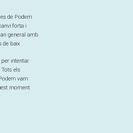
. Des de Podem
anvi forta i
etari general amb
s de baix.
 per intentar
 Tots els
de Podem vam
quest moment