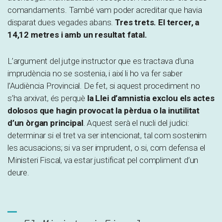
comandaments. També vam poder acreditar que havia
disparat dues vegades abans.
Tres trets. El tercer, a
14,12 metres i amb un resultat fatal.
L’argument del jutge instructor que es tractava d’una
imprudència no se sostenia, i així li ho va fer saber
l’Audiència Provincial. De fet, si aquest procediment no
s’ha arxivat, és perquè
la Llei d’amnistia exclou els actes
dolosos que hagin provocat la pèrdua o la inutilitat
d’un òrgan principal
. Aquest serà el nucli del judici:
determinar si el tret va ser intencionat, tal com sostenim
les acusacions; si va ser imprudent, o si, com defensa el
Ministeri Fiscal, va estar justificat pel compliment d’un
deure.