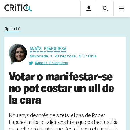
Àrea
Cerca
M
privada
Cerca
Subscriu-t'hi
Cerc
per...
Opinió
Inicia sessió
ANAÏS FRANQUESA
Advocada i directora d'Irídia
@Anais_Franquesa
Votar o manifestar-se
no pot costar un ull de
la cara
Nou anys després dels fets, el cas de Roger
Español arriba a judici: ens hi va que es faci justícia
per a ell, però també que s’estableixin els límits de