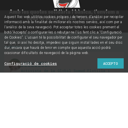
Amb les quotes solidària i bàsica, t'enviem a
casa la nova revista 'Guanyar'
Aquest lloc web utilitza cookies pròpies i de tercers d'anàlisi per recopilar
informació amb la finalitat de millorar els nostres serveis, així com per a
l'anàlisi de la seva navegació. Pot acceptar totes les cookies prement el
botó “Accepto” o configurar-les o rebutjar-ne l'ús fent clic a “Configuració
de Cookies”. L'usuari té la possibilitat de configurar el seu navegador per
Opinió
tal que, si així ho desitja, impedexi que siguin instal·lades en el seu disc
dur, encara que haurà de tenir en compte que aquesta acció podrà
ocasionar dificultats de navegació de la pàgina web.
LAURA CAMPOS
Configuració de cookies
ACCEPTO
Activista de la Global Sumud Flotilla i
exalcaldessa de Montcada i Reixac
@Laura_CamposF
L’objectiu d’Israel és
que no parlem de Gaza
Palestina no pot continuar sola. La repressió no pot