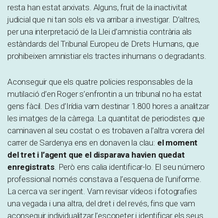
resta han estat arxivats. Alguns, fruit de la inactivitat
judicial que ni tan sols els va arribar a investigar. D’altres,
per una interpretació de la Llei d’amnistia contrària als
estàndards del Tribunal Europeu de Drets Humans, que
prohibeixen amnistiar els tractes inhumans o degradants.
Aconseguir que els quatre policies responsables de la
mutilació d’en Roger s’enfrontin a un tribunal no ha estat
gens fàcil. Des d’Irídia vam destinar 1.800 hores a analitzar
les imatges de la càrrega. La quantitat de periodistes que
caminaven al seu costat o es trobaven a l’altra vorera del
carrer de Sardenya ens en donaven la clau:
el moment
del tret i l’agent que el disparava havien quedat
enregistrats
. Però ens calia identificar-lo. El seu número
professional només constava a l’esquena de l’uniforme.
La cerca va ser ingent. Vam revisar vídeos i fotografies
una vegada i una altra, del dret i del revés, fins que vam
aconseguir individualitzar l’escopeter i identificar els seus