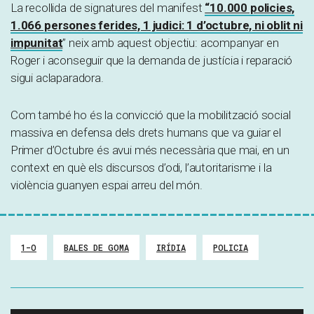
La recollida de signatures del manifest
“10.000 policies,
1.066 persones ferides, 1 judici: 1 d’octubre, ni oblit ni
impunitat
” neix amb aquest objectiu: acompanyar en
Roger i aconseguir que la demanda de justícia i reparació
sigui aclaparadora.
Com també ho és la convicció que la mobilització social
massiva en defensa dels drets humans que va guiar el
Primer d’Octubre és avui més necessària que mai, en un
context en què els discursos d’odi, l’autoritarisme i la
violència guanyen espai arreu del món.
1-O
BALES DE GOMA
IRÍDIA
POLICIA