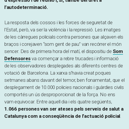
d’expressió i de reunió i, sí, també del dret a
l’autodeterminació.
La resposta dels cossos i les forces de seguretat de
l’Estat, però, va ser la violència i la repressió. Les imatges
de les càrregues policials contra persones que alçaven els
braços i corejaven “som gent de pau” van recórrer el món
sencer. Des de primera hora del matí, el dispositiu de
Som
Defensores
va començar a rebre trucades i informació
de les observadores desplegades als diferents centres de
votació de Barcelona. La xarxa s’havia creat poques
setmanes abans davant del temor, ben fonamentat, que el
desplegament de 10.000 policies nacionals i guàrdies civils
comportés un ús desproporcionat de la força. No ens
vam equivocar. Entre aquell dia i els quatre següents,
1.066 persones van ser ateses pels serveis de salut a
Catalunya com a conseqüència de l’actuació policial
.