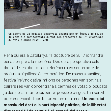
Un agent de la policia espanyola apunta amb un fusell de bales
de goma als manifestants durant les protestes de l'1 d'octubre
de 2017 / JORDI PLAY – ACN
Per a qui era a Catalunya, l’1 d’octubre de 2017 romandrà
per a sempre a la memòria. Des de la perspectiva dels
drets i de les llibertats, el referèndum va ser un acte de
profunda significació democràtica. De manera pacífica,
festiva i reivindicativa, milions de persones van sortir als
carrers i es van concentrar als centres de votació, ocupats
ja des de la nit anterior, per fer possible un gest tan senzill
com essencial: dipositar un vot en una urna.
Un exercici
massiu del dret a la participació política, de la llibertat