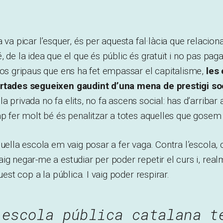
 va picar l’esquer, és per aquesta fal·làcia que relaciona
, de la idea que el que és públic és gratuït i no pas pag
dos gripaus que ens ha fet empassar el capitalisme,
les
ertades segueixen gaudint d’una mena de prestigi so
ola privada no fa elits, no fa ascens social: has d’arribar 
ap fer molt bé és penalitzar a totes aquelles que gosem t
uella escola em vaig posar a fer vaga. Contra l’escola, c
ig negar-me a estudiar per poder repetir el curs i, real
quest cop a la pública. I vaig poder respirar.
’escola pública catalana t