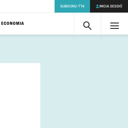
SUBSCRIU-T'HI
INICIA SESSIÓ
ECONOMIA
Cerca
M
Cerca