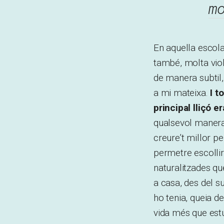
m
En aquella escola
també, molta vio
de manera subtil
a mi mateixa.
I t
principal lliçó e
qualsevol manera,
creure’t millor 
permetre escollir 
naturalitzades qu
a casa, des del su
ho tenia, queia d
vida més que estu