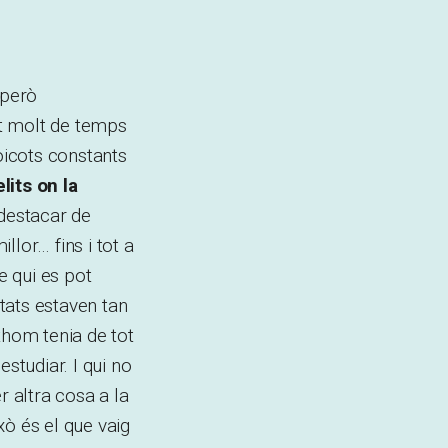
 però
nt molt de temps
oicots constants
lits on la
 destacar de
lor… fins i tot a
e qui es pot
ltats estaven tan
thom tenia de tot
studiar. I qui no
r altra cosa a la
xò és el que vaig