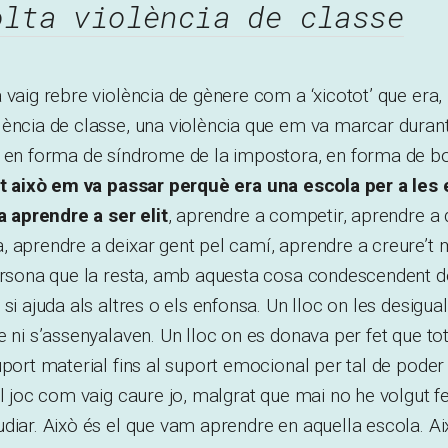
olta violència de classe
 vaig rebre violència de gènere com a ‘xicotot’ que era,
lència de classe, una violència que em va marcar dura
, en forma de síndrome de la impostora, en forma de b
ot això em va passar perquè era una escola per a les e
ra aprendre a ser elit
, aprendre a competir, aprendre a
 aprendre a deixar gent pel camí, aprendre a creure’t mil
persona que la resta, amb aquesta cosa condescendent d
si ajuda als altres o els enfonsa. Un lloc on les desigua
e ni s’assenyalaven. Un lloc on es donava per fet que to
port material fins al suport emocional per tal de poder e
el joc com vaig caure jo, malgrat que mai no he volgut fe
diar. Això és el que vam aprendre en aquella escola. Ai