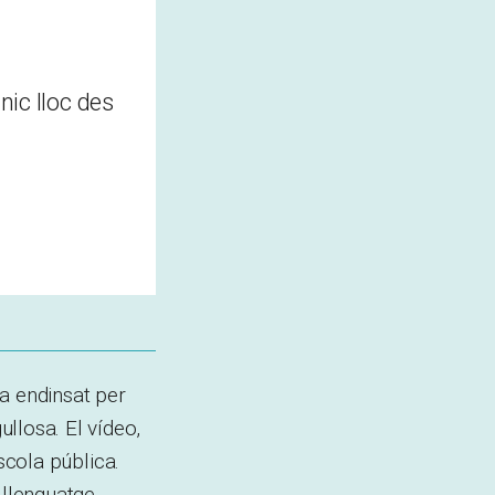
nic lloc des
a endinsat per
llosa. El vídeo,
escola pública.
 llenguatge