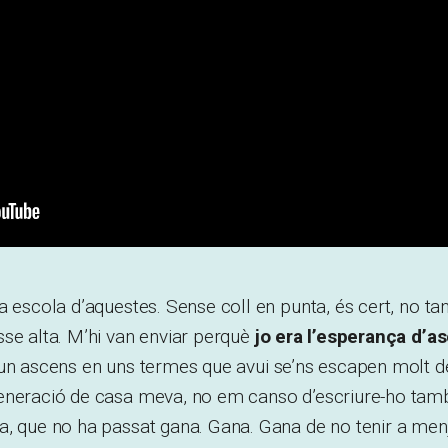
 escola d’aquestes. Sense coll en punta, és cert, no tant
se alta. M’hi van enviar perquè
jo era l’esperança d’a
 un ascens en uns termes que avui se’ns escapen molt de
eneració de casa meva, no em canso d’escriure-ho tam
a, que no ha passat gana. Gana. Gana de no tenir a men