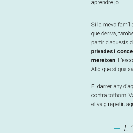
aprendre jo.
Si la meva família
que deriva, també
partir d’aquests 
privades i conc
mereixen
. L’esc
Allò que sí que s
El darrer any d’aq
contra tothom. Va
el vaig repetir, a
L