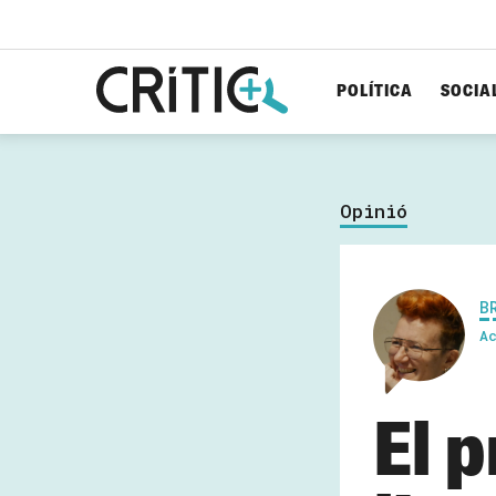
POLÍTICA
SOCIA
Cerca
per...
Opinió
B
A
El p