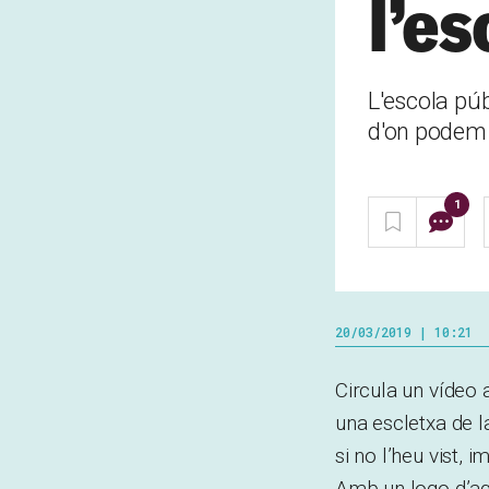
l’es
L'escola púb
d'on podem 
1
20/03/2019 | 10:21
Circula un vídeo 
una escletxa de l
si no l’heu vist, i
Amb un logo d’aqu