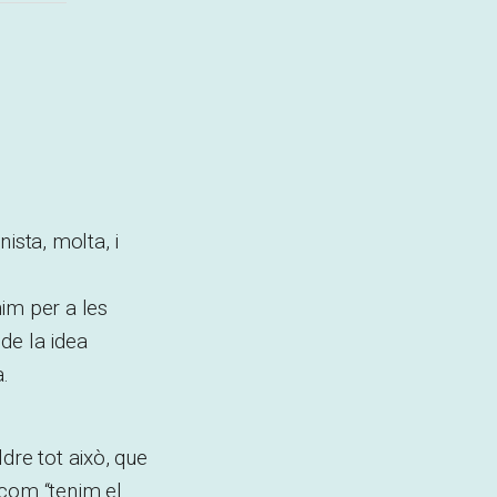
ista, molta, i
im per a les
de la idea
.
dre tot això, que
 com “tenim el