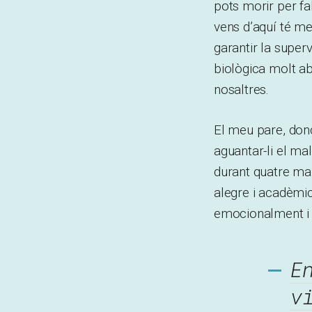
pots morir per fa
vens d’aquí té m
garantir la super
biològica molt ab
nosaltres.
El meu pare, donc
aguantar-li el ma
durant quatre mal
alegre i acadèmic
emocionalment i f
E
v