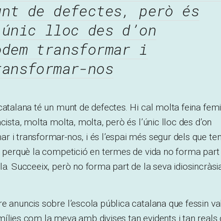
unt de defectes, però és
’únic lloc des d’on
odem transformar i
ransformar-nos
catalana té un munt de defectes. Hi cal molta feina femin
cista, molta molta, molta, però és l’únic lloc des d’on
 i transformar-nos, i és l’espai més segur dels que ten
, perquè la competició en termes de vida no forma part 
la. Succeeix, però no forma part de la seva idiosincràsia
e anuncis sobre l’escola pública catalana que fessin val
ílies com la meva amb divises tan evidents i tan reals