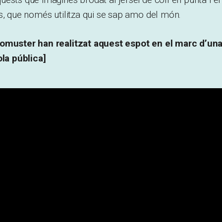
s, que només utilitza qui se sap amo del món.
romuster han realitzat aquest espot en el marc d’u
ola pública]