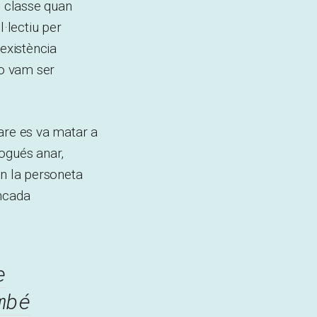
e classe quan
·lectiu per
 existència
no vam ser
are es va matar a
pogués anar,
on la personeta
encada
e
mbé