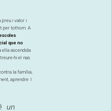
 preu i valor i
at per tothom. A
 escoles
cial que no
a ella ascendida.
reure-hi el nas.
ontra la família,
ment, aprendre. I
é un