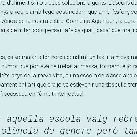
lta d’aliment si no trobes solucions urgents. L’ascens d
enys a veure amb l’ego postmodern que amb l’esforç col
vivència de la nostra estirp. Com diria Agamben, la pura
ans de ni tan sols pensar la “vida qualificada” que mai 
s, es va matar a fer hores conduint un taxi i la meva m
l humor que portava de treballar massa, tot perquè jo 
eïts anys de la meva vida, a una escola de classe alta 
ament brillant que era jo va esdevenir una despulla tr
racassada en l’àmbit intel·lectual.
n aquella escola vaig rebr
iolència de gènere però ta