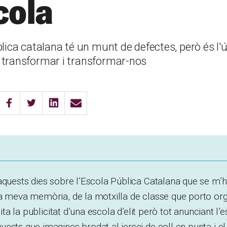
cola
lica catalana té un munt de defectes, però és l'ú
transformar i transformar-nos
aquests dies sobre l’Escola Pública Catalana que se m’h
a meva memòria, de la motxilla de classe que porto orgu
mita la publicitat d’una escola d’elit però tot anunciant l’
ests que imagines brodat al jersei de coll en punta i el