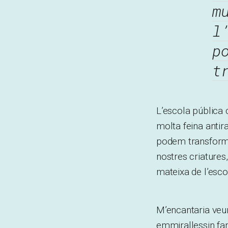
m
l
p
t
L’escola pública 
molta feina antira
podem transformar
nostres criatures
mateixa de l’esco
M’encantaria veur
emmirallessin fam