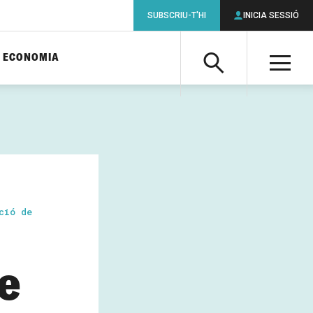
SUBSCRIU-T'HI
INICIA SESSIÓ
ECONOMIA
Cerca
M
Cerca
ció de
e