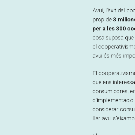
Avui, l’èxit del c
prop de
3 milion
per a les 300 co
cosa suposa que 
el cooperativisme
avui és més impo
El cooperativisme
que ens interess
consumidores, ent
d’implementació s
considerar consum
llar avui s’eixampl