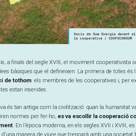
Socis de Som Energia davant a
la cooperativa / COOPSCONSUM
cis, a finals del segle XVIII, el moviment cooperativista
ees bàsiques que el defineixen. La primera de totes és 
ci de tothom
: els membres de les cooperatives i, per ex
tes estan inserides.
a és tan antiga com la civilització: quan la humanitat va
bliren normes per fer-ho,
es va escollir la cooperació 
lment
. En l’època moderna, en els segles XVII i XVIII, 
es d’una manera de viure que trencarà amb una societat