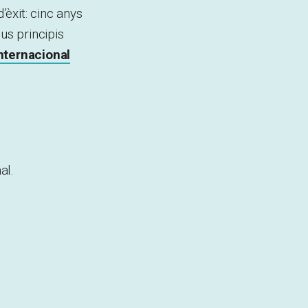
d’èxit: cinc anys
us principis
nternacional
al.