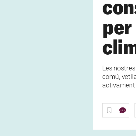
con
per
cli
Les nostres 
comú, vetlla
activament 