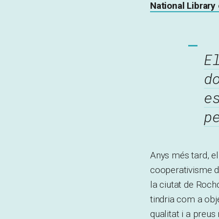
National Library
E
d
e
p
Anys més tard, e
cooperativisme d
la ciutat de Roch
tindria com a obje
qualitat i a preus