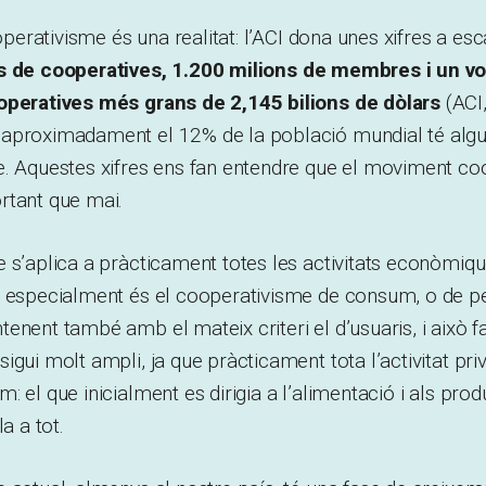
ooperativisme és una realitat: l’ACI dona unes xifres a es
s de cooperatives, 1.200 milions de membres i un v
operatives més grans de 2,145 bilions de dòlars
(ACI,
aproximadament el 12% de la població mundial té alg
. Aquestes xifres ens fan entendre que el moviment coop
rtant que mai.
 s’aplica a pràcticament totes les activitats econòmiques
a especialment és el cooperativisme de consum, o de p
enent també amb el mateix criteri el d’usuaris, i això f
igui molt ampli, ja que pràcticament tota l’activitat pri
: el que inicialment es dirigia a l’alimentació i als prod
a a tot.