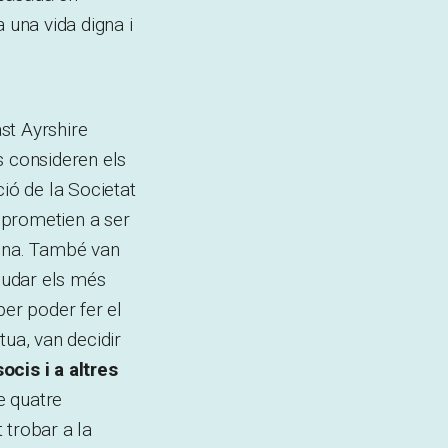
 una vida digna i
st Ayrshire
s consideren els
ció de la Societat
mprometien a ser
feina. També van
judar els més
per poder fer el
tua, van decidir
ocis i a altres
e quatre
 trobar a la