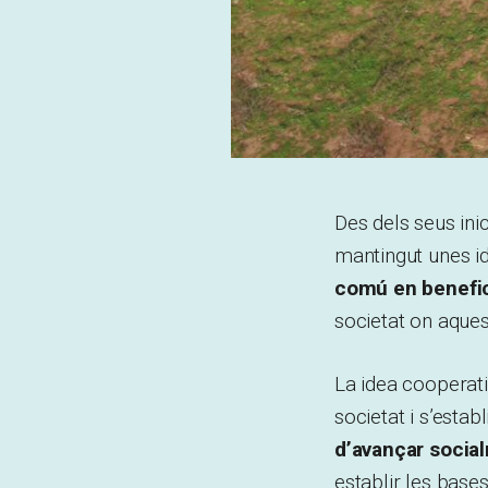
Des dels seus ini
mantingut unes id
comú en benefi
societat on aques
La idea cooperativ
societat i s’esta
d’avançar socia
establir les bas