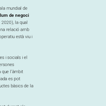
cala mundial de
olum de negoci
 2020), la qual
una relació amb
eratiu està viu i
 i socials i el
ersones
a que l’àmbit
vada es pot
uctes bàsics de la