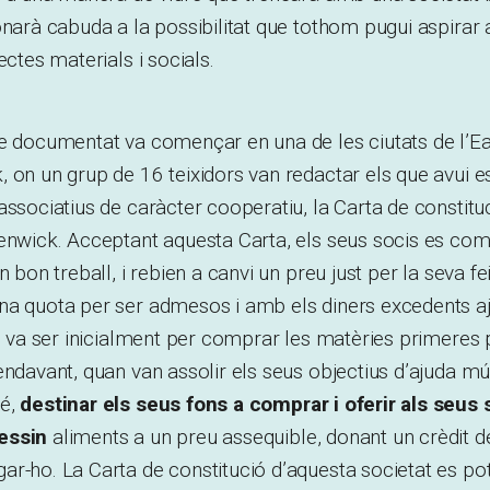
onarà cabuda a la possibilitat que tothom pugui aspirar a
ectes materials i socials.
e documentat va començar en una de les ciutats de l’Ea
 on un grup de 16 teixidors van redactar els que avui e
associatius de caràcter cooperatiu, la Carta de constitu
Fenwick. Acceptant aquesta Carta, els seus socis es co
n bon treball, i rebien a canvi un preu just per la seva 
na quota per ser admesos i amb els diners excedents a
xò va ser inicialment per comprar les matèries primeres 
endavant, quan van assolir els seus objectius d’ajuda mú
bé,
destinar els seus fons a comprar i oferir als seus s
essin
aliments a un preu assequible, donant un crèdit d
r-ho. La Carta de constitució d’aquesta societat es pot