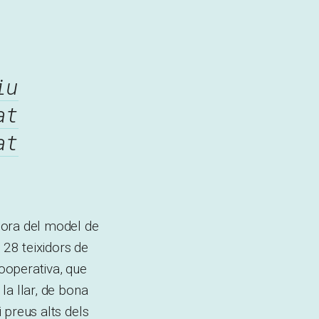
iu
at
at
dora del model de
:
28 teixidors de
cooperativa, que
 la llar, de bona
i preus alts dels