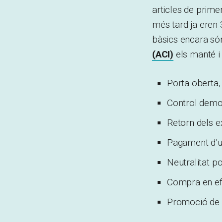
articles de prime
més tard ja eren
bàsics encara són
(ACI)
els manté i
Porta oberta, 
Control democ
Retorn dels e
Pagament d’un 
Neutralitat pol
Compra en ef
Promoció de l