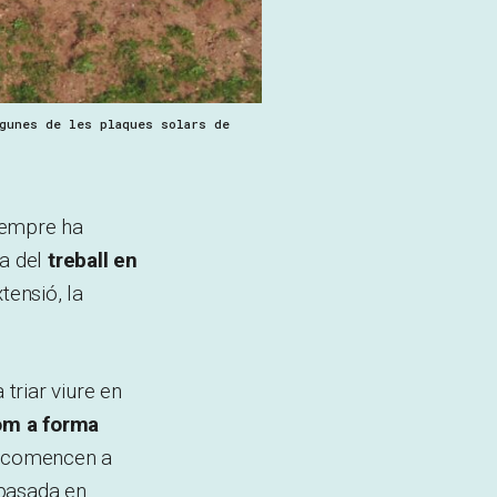
lgunes de les plaques solars de
 sempre ha
la del
treball en
tensió, la
 triar viure en
com a forma
es comencen a
 basada en