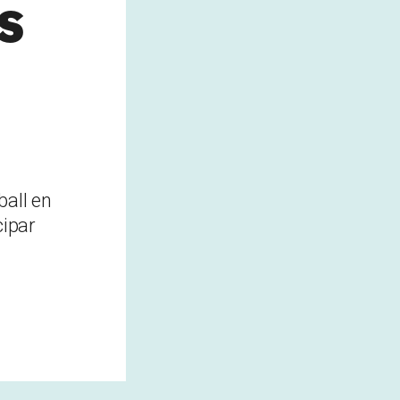
s
ball en
cipar