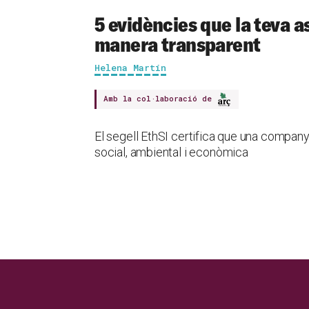
5 evidències que la teva a
manera transparent
Helena Martín
Amb la col·laboració de
El segell EthSI certifica que una company
social, ambiental i econòmica