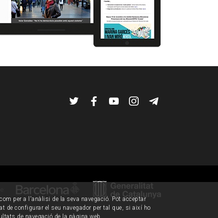
Twitter
Facebook
YouTube
Instagram
Telegram
de:
í com per a l'anàlisi de la seva navegació. Pot acceptar
tat de configurar el seu navegador per tal que, si així ho
ultats de navegació de la pàgina web.