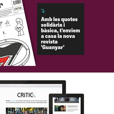
Amb les quotes
solidària i
bàsica, t'enviem
a casa la nova
revista
'Guanyar'