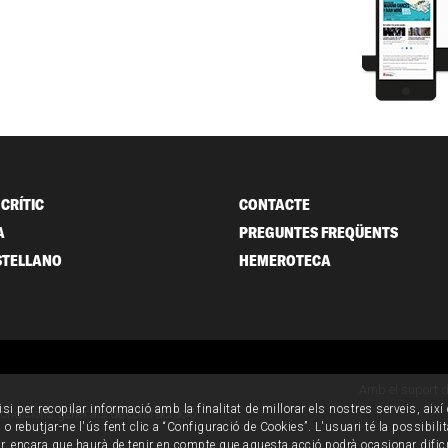
CRÍTIC
CONTACTE
A
PREGUNTES FREQÜENTS
STELLANO
HEMEROTECA
Amb el suport 
isi per recopilar informació amb la finalitat de millorar els nostres serveis, aix
ondicions generals de contractació
o rebutjar-ne l'ús fent clic a “Configuració de Cookies”. L'usuari té la possibili
ur, encara que haurà de tenir en compte que aquesta acció podrà ocasionar dific