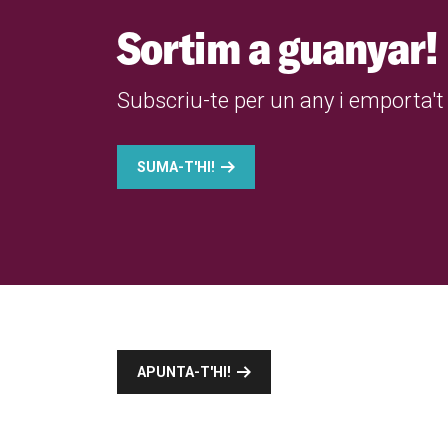
Sortim a guanyar!
Subscriu-te per un any i emporta't 
SUMA-T'HI!
APUNTA-T'HI!