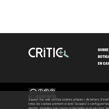
SOBRE 
BOTIG
EN CA
Aquest lloc web utilitza cookies pròpies i de tercers d'anàl
Avís legal i política de privacitat
Política de cookies
C
totes les cookies prement el botó “Accepto” o configurar-les 
desitja, impedexi que siguin instal·lades en el seu disc d