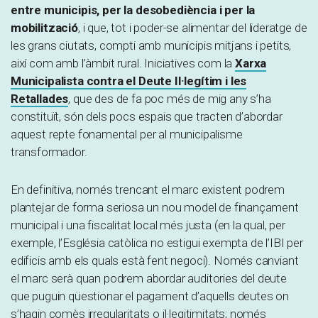
entre municipis, per la desobediència i per la
mobilització
, i que, tot i poder-se alimentar del lideratge de
les grans ciutats, compti amb municipis mitjans i petits,
així com amb l’àmbit rural. Iniciatives com la
Xarxa
Municipalista contra el Deute Il·legítim i les
Retallades
, que des de fa poc més de mig any s’ha
constituït, són dels pocs espais que tracten d’abordar
aquest repte fonamental per al municipalisme
transformador.
En definitiva, només trencant el marc existent podrem
plantejar de forma seriosa un nou model de finançament
municipal i una fiscalitat local més justa (en la qual, per
exemple, l’Església catòlica no estigui exempta de l’IBI per
edificis amb els quals està fent negoci). Només canviant
el marc serà quan podrem abordar auditories del deute
que puguin qüestionar el pagament d’aquells deutes on
s’hagin comès irregularitats o il·legitimitats; només