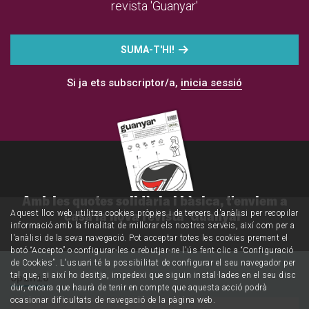
revista 'Guanyar'
SUMA-T'HI!
Si ja ets subscriptor/a,
inicia sessió
Amb les quotes solidària i bàsica, t'enviem a
casa la nova revista 'Guanyar'
Aquest lloc web utilitza cookies pròpies i de tercers d'anàlisi per recopilar
informació amb la finalitat de millorar els nostres serveis, així com per a
l'anàlisi de la seva navegació. Pot acceptar totes les cookies prement el
botó “Accepto” o configurar-les o rebutjar-ne l'ús fent clic a “Configuració
de Cookies”. L'usuari té la possibilitat de configurar el seu navegador per
Opinió
tal que, si així ho desitja, impedexi que siguin instal·lades en el seu disc
dur, encara que haurà de tenir en compte que aquesta acció podrà
ocasionar dificultats de navegació de la pàgina web.