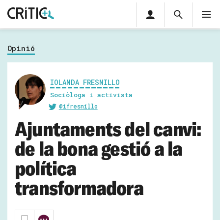
Àrea
Cerca
M
privada
Cerca
Subscriu-t'hi
Cerc
per...
Opinió
Inicia sessió
IOLANDA FRESNILLO
Sociòloga i activista
@ifresnillo
Ajuntaments del canvi:
de la bona gestió a la
política
transformadora