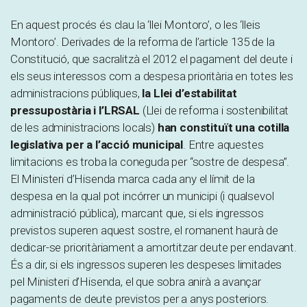
En aquest procés és clau la ‘llei Montoro’, o les ‘lleis
Montoro’. Derivades de la reforma de l’article 135 de la
Constitució, que sacralitzà el 2012 el pagament del deute i
els seus interessos com a despesa prioritària en totes les
administracions públiques,
la Llei d’estabilitat
pressupostària
i l’LRSAL
(Llei de reforma i sostenibilitat
de les administracions locals)
han constituït una cotilla
legislativa per a l’acció municipal
. Entre aquestes
limitacions es troba la coneguda per “sostre de despesa”.
El Ministeri d’Hisenda marca cada any el límit de la
despesa en la qual pot incórrer un municipi (i qualsevol
administració pública), marcant que, si els ingressos
previstos superen aquest sostre, el romanent haurà de
dedicar-se prioritàriament a amortitzar deute per endavant.
És a dir, si els ingressos superen les despeses limitades
pel Ministeri d’Hisenda, el que sobra anirà a avançar
pagaments de deute previstos per a anys posteriors.