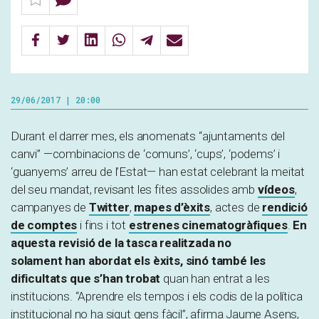
29/06/2017 | 20:00
Durant el darrer mes, els anomenats “ajuntaments del
canvi” —combinacions de ‘comuns’, ‘cups’, ‘podems’ i
‘guanyems’ arreu de l’Estat— han estat celebrant la meitat
del seu mandat, revisant les fites assolides amb
vídeos
,
campanyes de
Twitter
,
mapes d’èxits
, actes de
rendició
de comptes
i fins i tot
estrenes cinematogràfiques
.
En
aquesta revisió de la tasca realitzada no
solament han abordat els èxits, sinó també les
dificultats que s’han trobat
quan han entrat a les
institucions. “Aprendre els tempos i els codis de la política
institucional no ha sigut gens fàcil”, afirma Jaume Asens,