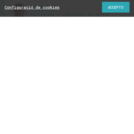
ROGER PALÀ
Configuració de cookies
ACCEPTO
Periodista i codirector de CRÍTIC
@RogerPala
Contra el concepte
‘unionista’
15
26/06/2017 | 20:00