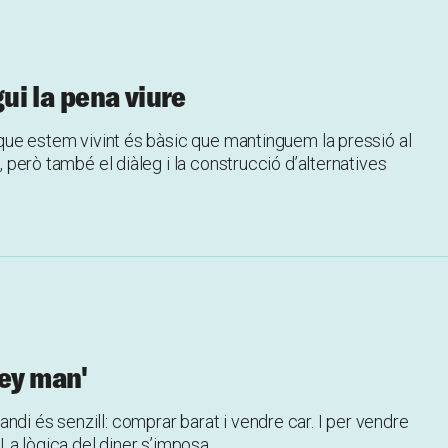
gui la pena viure
l que estem vivint és bàsic que mantinguem la pressió al
l, però també el diàleg i la construcció d’alternatives
ey man'
ndi és senzill: comprar barat i vendre car. I per vendre
. La lògica del diner s’imposa