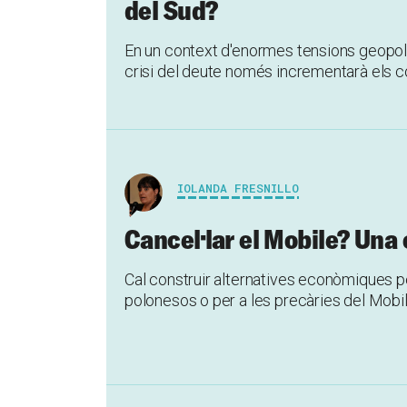
del Sud?
En un context d'enormes tensions geopolí
crisi del deute només incrementarà els conf
IOLANDA FRESNILLO
Cancel·lar el Mobile? Una
Cal construir alternatives econòmiques pe
polonesos o per a les precàries del Mobi