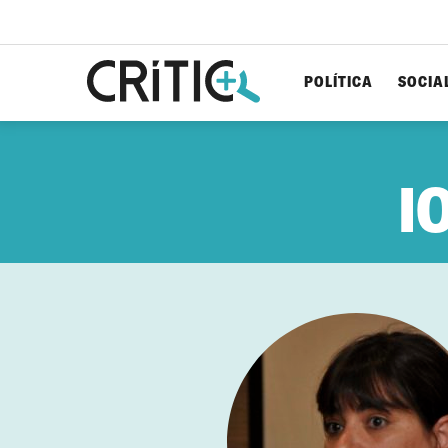
POLÍTICA
SOCIA
Cerca
per...
I