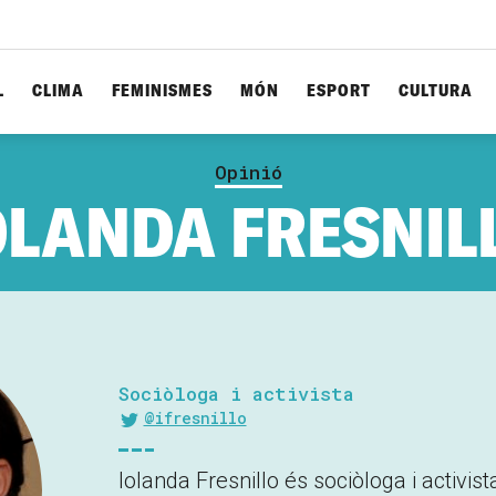
L
CLIMA
FEMINISMES
MÓN
ESPORT
CULTURA
Opinió
OLANDA FRESNIL
Sociòloga i activista
@ifresnillo
Iolanda Fresnillo és sociòloga i activis