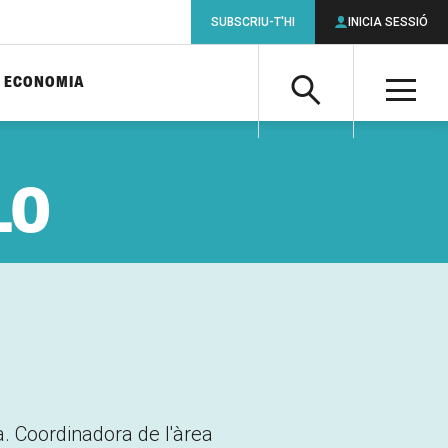
SUBSCRIU-T'HI
INICIA SESSIÓ
ECONOMIA
Cerca
M
Cerca
LO
ta. Coordinadora de l'àrea