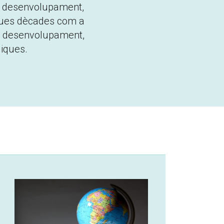
 i desenvolupament,
dues dècades com a
e, desenvolupament,
liques.