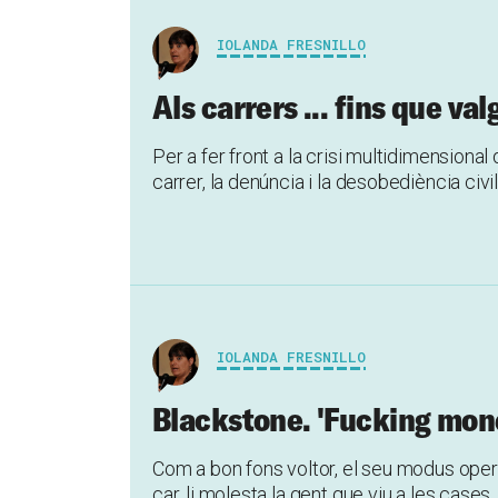
IOLANDA FRESNILLO
Als carrers ... fins que val
Per a fer front a la crisi multidimensiona
carrer, la denúncia i la desobediència civi
IOLANDA FRESNILLO
Blackstone. 'Fucking mon
Com a bon fons voltor, el seu modus opera
car, li molesta la gent que viu a les cases