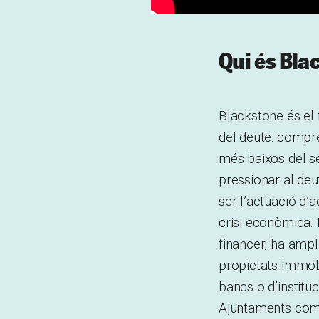
Qui és Bla
Blackstone és el 
del deute: compre
més baixos del seu
pressionar al de
ser l’actuació d’
crisi econòmica. 
financer, ha ampl
propietats immobi
bancs o d’institu
Ajuntaments com 