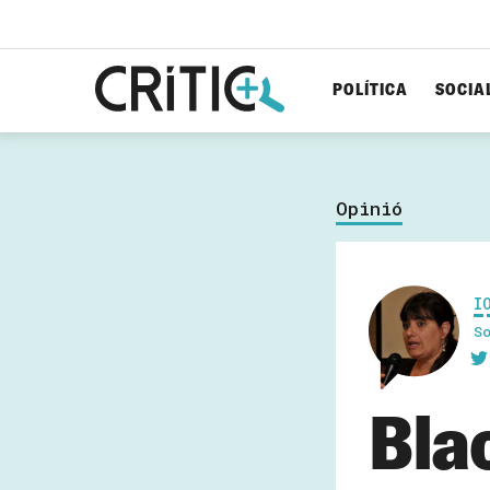
POLÍTICA
SOCIA
Cerca
per...
Opinió
I
S
Bla