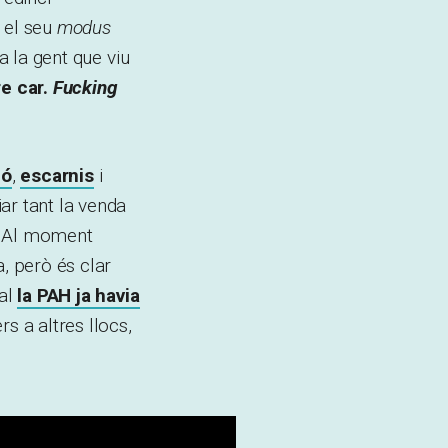
 el seu
modus
a la gent que viu
re car.
Fucking
ió
,
escarnis
i
ar tant la venda
s. Al moment
, però és clar
ual
la PAH ja havia
s a altres llocs,