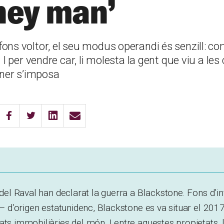
ey man’
ons voltor, el seu modus operandi és senzill: c
. I per vendre car, li molesta la gent que viu a les
iner s’imposa
s del Raval han declarat la guerra a Blackstone. Fons d’
r – d’origen estatunidenc, Blackstone es va situar el 20
ts immobiliàries del món. I entre aquestes propietats, l’