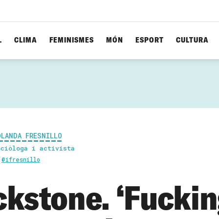
L
CLIMA
FEMINISMES
MÓN
ESPORT
CULTURA
OLANDA FRESNILLO
ociòloga i activista
@ifresnillo
ckstone. ‘Fucki