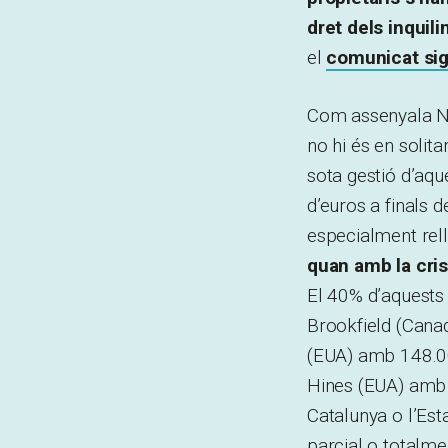
dret dels inquili
el
comunicat sig
Com assenyala Na
no hi és en solita
sota gestió d’aque
d’euros a finals 
especialment rel
quan amb la cris
El 40% d’aquests 
Brookfield (Cana
(EUA) amb 148.00
Hines (EUA) amb 
Catalunya o l’Est
parcial o totalme