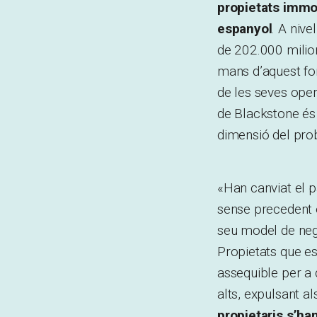
propietats immob
espanyol
. A nive
de 202.000 milion
mans d’aquest fon
de les seves ope
de Blackstone és t
dimensió del prob
«Han canviat el p
sense precedent e
seu model de nego
Propietats que es
assequible per a 
alts, expulsant al
propietaris s’ha