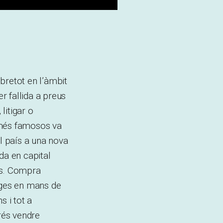
bretot en l’àmbit
r fallida a preus
litigar o
 més famosos va
al país a una nova
da en capital
es. Compra
tges en mans de
s i tot a
rés vendre