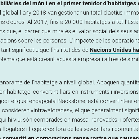
iliàries del món i en el primer tenidor d’habitatges 
ll global l’any 2018 van gestionar un total d’actius immob
s d’euros. Al 2017, fins a 20.000 habitatges a tot l’Est
s que, el darrer que mira és el valor social dels seus ac
racions sobre les persones. L’impacte de les operacion
ant significatiu que fins i tot des de
Nacions Unides ha
lema que està creant aquesta empresa i altres de simil
anorama de l’habitatge a nivell global. Aboquen quantita
n habitatge, convertint llars en instruments i inversions
ci, el qual encapçala Blackstone, està convertint-se e
 consideren «infravalorades», el que generalment signif
qui hi viu, són comprades en massa, renovades, i oferte
s llogaters i llogateres fora de les seves llars i comunita
n convertit en corporacions sense rostre que causen 