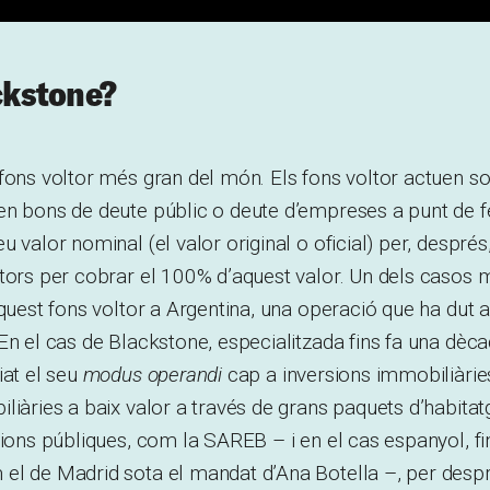
ckstone?
fons voltor més gran del món. Els fons voltor actuen so
n bons de deute públic o deute d’empreses a punt de fe
 valor nominal (el valor original o oficial) per, després, 
utors per cobrar el 100% d’aquest valor. Un dels casos
aquest fons voltor a Argentina, una operació que ha dut 
En el cas de Blackstone, especialitzada fins fa una dèca
iat el seu
modus operandi
cap a inversions immobiliàri
liàries a baix valor a través de grans paquets d’habita
cions públiques, com la SAREB – i en el cas espanyol, fin
el de Madrid sota el mandat d’Ana Botella –, per desp