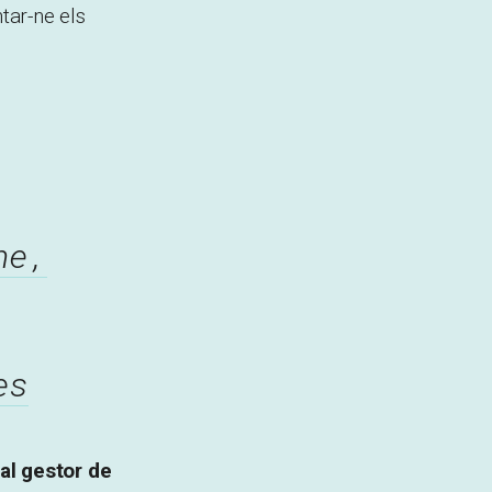
tar-ne els
ne,
es
al gestor de