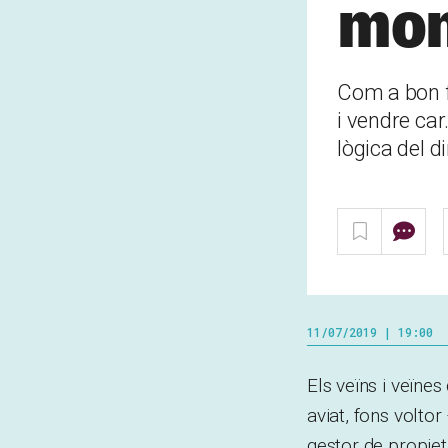
mon
Com a bon f
i vendre car
lògica del d
11/07/2019 | 19:00
Els veïns i veïne
aviat, fons volto
gestor de propieta