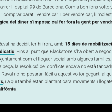
carrer Hospital 99 de Barcelona. Com a bon fons voltor,
l: comprar barat i vendre car. I per vendre car, li molest
gica del diner s’imposa: cal fer fora la gent per vend
Raval ha decidit fer-hi front, amb
15 dies de mobilitzac
dicatiu
. Fins al punt que Blackstone s’ha obert a negoci
’Ajuntament com el lloguer social amb algunes famílie
a peça, la resolució del conflicte encara no està tancada
l Raval no ho posaran fàcil a aquest voltor gegant, al q
ys
, i a qui també estan plantant cara moviments i llogater
lifòrnia
.