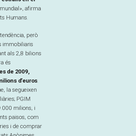
e mundial», afirma
ts Humans.
tendència, però
us immobiliaris
nt als 2,8 bilions
ra és
des de 2009,
milions d’euros
.
e, la segueixen
iàries; PGIM
000 milions, i
nts països, com
ries i de comprar
etats Anònimes