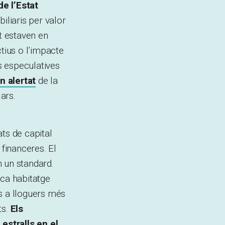
de l’Estat
iliaris per valor
at estaven en
tius o l’impacte
s especulatives
n alertat
de la
ars.
ts de capital
 financeres. El
n un standard.
ica habitatge
s a lloguers més
ts.
Els
estralls en el