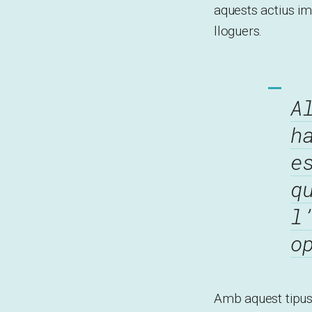
aquests actius i
lloguers.
A
h
e
q
l
o
Amb aquest tipus