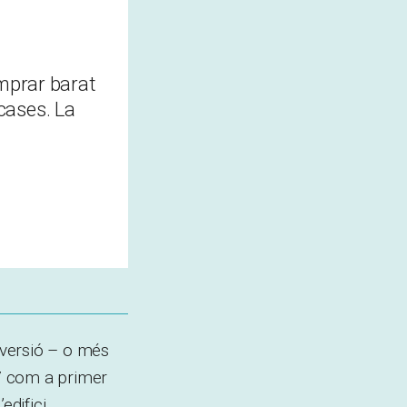
omprar barat
 cases. La
inversió – o més
17 com a primer
edifici