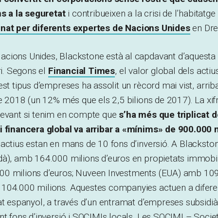
ns a la seguretat
i contribueixen a la crisi de l’habitatg
nat per diferents expertes de Nacions Unides
en Dre
cions Unides, Blackstone està al capdavant d’aquesta 
ri. Segons el
Financial Times
, el valor global dels acti
st tipus d’empreses ha assolit un rècord mai vist, arriba
de 2018 (un 12% més que els 2,5 bilions de 2017). La xif
levant si tenim en compte que
s’ha més que triplicat 
i financera global va arribar a «mínims» de 900.000 
actius estan en mans de 10 fons d’inversió. A Blackston
dà), amb 164.000 milions d’euros en propietats immobil
0 milions d’euros; Nuveen Investments (EUA) amb 109.
104.000 milions. Aquestes companyies actuen a difere
at espanyol, a través d’un entramat d’empreses subsidià
nt fons d’inversió i SOCIMIs locals. Les SOCIMI – Soci