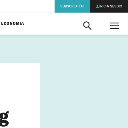
SUBSCRIU-T'HI
INICIA SESSIÓ
ECONOMIA
Cerca
M
Cerca
ng