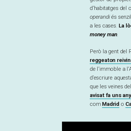
d’habitatges del 
operandi
és senzil
a les cases.
La lò
money man
.
Però la gent del 
reggeaton reivin
de l’immoble a l
d’escriure aquest
que les veïnes de
avisat fa uns an
com
Madrid
o
Ca