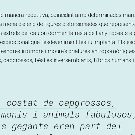
 de manera repetitiva, coincidint amb determinades mar
ta mena d’elenc de figures distorsionades que represen
 extrets del cau on dormen la resta de l’any i posats a
 excepcional que l’esdeveniment festiu implanta. Els esc
aleshores irrompre i moure’s criatures antropomòrfiqu
, capgrossos, bèsties inversemblants, híbrids humans i
l costat de capgrossos,
imonis i animals fabulosos
ls gegants eren part del