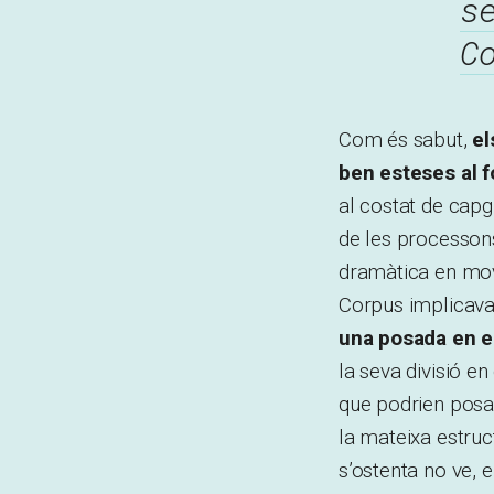
s
C
Com és sabut,
el
ben esteses al f
al costat de capg
de les processons
dramàtica en movi
Corpus implicava l
una posada en es
la seva divisió en
que podrien posar
la mateixa estruc
s’ostenta no ve, e