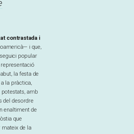
e
tat contrastada i
oamericà— i que,
 seguici popular
a representació
but, la festa de
a la pràctica,
s potestats, amb
es del desordre
un enaltiment de
Hòstia que
r mateix de la