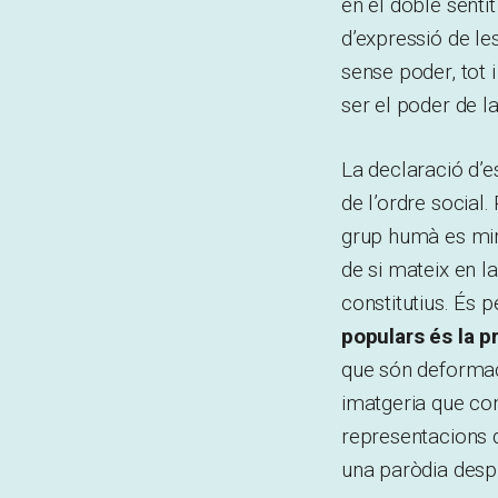
en el doble senti
d’expressió de le
sense poder, tot i
ser el poder de la
La declaració d’e
de l’ordre social.
grup humà es miri
de si mateix en l
constitutius. És 
populars és la p
que són deformaci
imatgeria que co
representacions d
una paròdia desp