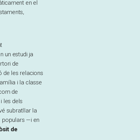
tàticament en el
estaments,
t
 un estudi ja
rtori de
ó de les relacions
mília i la classe
a com de
i les dels
é subratllar la
s populars —i en
òsit de