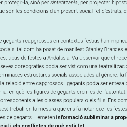
er protegir-la, sinó per
sintetitzar-la
, per projectar hipos
ue són les condicions d’un present social fet d’estrats, 
.
e gegants i capgrossos en contextos festius han implica
ocials, tal com ha posat de manifest Stanley Brandes en
est tipus de festes a Andalusia. Va observar que el repe
 seves coreografies podia ser vist com una teatralitzaci
erminades estructures socials associades al gènere, la fa
, la relació entre capgrossos i gegants podia ser entes
lia, en què les figures de gegants eren les de l’autoritat, 
orresponents a les classes populars o els fills. Ens conv
est treball en la mesura que ens fa notar que les feste
estes de gegants— emeten
informació subliminar a prop
ial i els conflictes de què està fet.