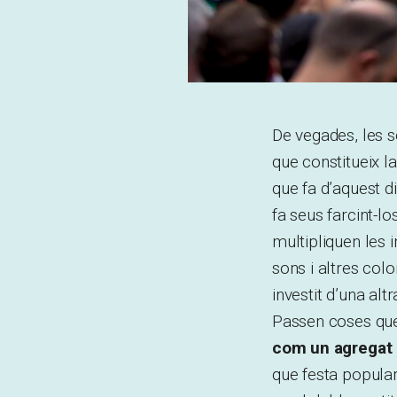
De vegades, les s
que constitueix la
que fa d’aquest d
fa seus farcint-lo
multipliquen les 
sons i altres co
investit d’una alt
Passen coses qu
com un agregat d
que festa popular