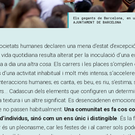
Els gegants de Barcelona, en 
AJUNTAMENT DE BARCELONA
ocietats humanes declaren una mena d’estat d’excepció 
 vida quotidiana resulta alterat per la inoculació d’una 
ia a dia
una altra cosa.
Els carrers i les places s’omplen 
s d’una activitat inhabitual i molt més intensa; s’accelere
interaccions humanes; es canta, es beu, es riu, s’estima;
lors… Cadascun dels elements que configuren un determi
ra textura i un altre significat. Es desencadenen emocion
e no passen habitualment.
Una comunitat es fa cos com
’individus, sinó com un ens únic i distingible
. És la 
 és un pleonasme, car les festes de i al carrer sols pod