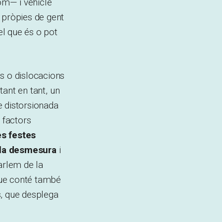
hom— i vehicle
 pròpies de gent
el que és o pot
s o dislocacions
tant en tant, un
e distorsionada
 factors
es festes
 la desmesura
i
arlem de la
que conté també
s, que desplega
.