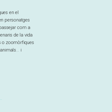
ques en el
ten personatges
 passejar com a
enaris de la vida
es o zoomòrfiques
 animals… i
,