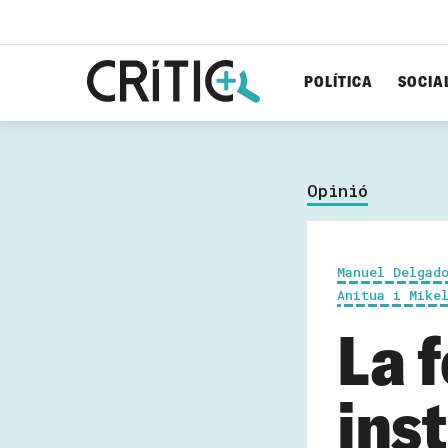
POLÍTICA
SOCIA
Cerca
per...
Opinió
Manuel Delgad
Anitua i Mike
La 
inst