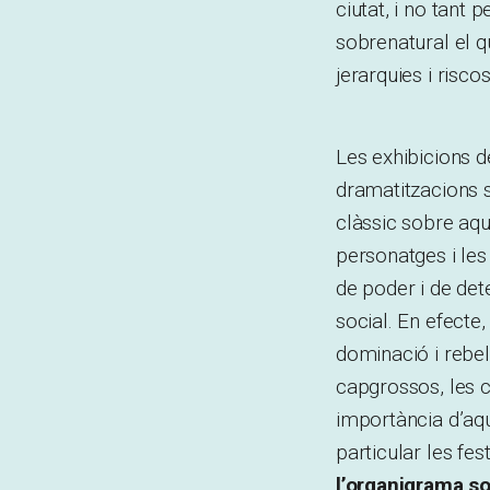
ciutat, i no tant p
sobrenatural el q
jerarquies i riscos
Les exhibicions d
dramatitzacions s
clàssic sobre aqu
personatges i les
de poder i de det
social. En efecte
dominació i rebel·
capgrossos, les c
importància d’aqu
particular les f
l’organigrama soc