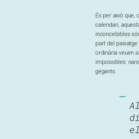
És per això que,
calendari, aques
inconcebibles són
part del paisatge
ordinària veuen 
impossibles: nans
gegants.
A
d
e