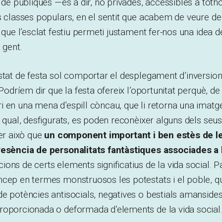
t de públiques —és a dir, no privades, accessibles a tot
s classes populars, en el sentit que acabem de veure de
 que l’esclat festiu permeti justament fer-nos una idea d
 gent.
stat de festa sol comportar el desplegament d’inversion
 Podríem dir que la festa ofereix l’oportunitat perquè, de 
 en una mena d’espill còncau, que li retorna una imatg
a qual, desfigurats, es poden reconèixer alguns dels seus
per això que
un component important i ben estès de l
resència de personalitats fantàstiques associades a
ons de certs elements significatius de la vida social. P
ncep en termes monstruosos les potestats i el poble, 
e potències antisocials, negatives o bestials amanside
roporcionada o deformada d’elements de la vida social