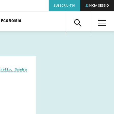
SUBSCRIU-T'HI
INICIA SESSIÓ
ECONOMIA
Cerca
M
Cerca
irello, Sandra