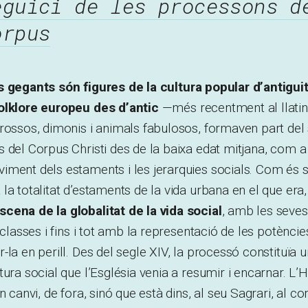
eguici de les processons d
orpus
s gegants són figures de la cultura popular d’antigui
olklore europeu des d’antic
—més recentment al llatin
rossos, dimonis i animals fabulosos, formaven part del
 del Corpus Christi des de la baixa edat mitjana, com 
ment dels estaments i les jerarquies socials. Com és sa
a totalitat d’estaments de la vida urbana en el que era, 
cena de la globalitat de la vida social
, amb les seve
 classes i fins i tot amb la representació de les potènci
-la en perill. Des del segle XIV, la processó constituïa 
tura social que l’Església venia a resumir i encarnar. L’
n canvi, de fora, sinó que està dins, al seu Sagrari, al co