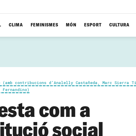
L
CLIMA
FEMINISMES
MÓN
ESPORT
CULTURA
o (amb contribucions d'Analelly Castañeda, Marc Sierra T
l Fernandino)
festa com a
itució social