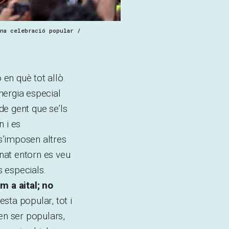
una celebració popular /
en què tot allò
energia especial
de gent que se’ls
n i es
 s’imposen altres
nat entorn es veu
s especials.
 a aital; no
festa popular, tot i
en ser populars,