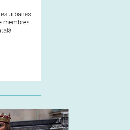
ites urbanes
 de membres
atalà