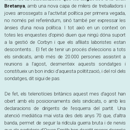
Bretanya
, amb una nova capa de milers de treballadors i
joves arrossegats a l’activitat política per primera vegada,
no només pel referèndum, sinó també per expressar les
ànsies d’una nova política. I tot això en un context on
totes les enquestes d’opinió diuen que ningú dóna suport
a la gestió de Corbyn i que els afiliats laboristes estan
descontents… El fet de tenir un procés d’eleccions a tots
els sindicats, amb més de 20.000 persones assistint a
reunions a l’agost, desmenteix aquests sondatges i
constitueix un bon indici d’aquesta politització, i del rol dels
sondatges, dit sigui de pas.
De fet, els telenotícies britànics aquest mes d’agost han
obert amb els posicionaments dels sindicats, o amb les
declaracions de dirigents de l’esquerra del partit. Una
atenció mediàtica mai vista des dels anys 70 que, d’altra
banda, permet de seguir la ridícula guerra bruta i de nervis