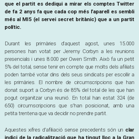
que el partit es dediqui a mirar els comptes Twitter
de fa 2 anys fa que cada cop més l’aparell es sembli
més al MI5 (el servei secret britànic) que a un partit
polític
.
Durant les primàries d’aquest agost, unes 15.000
persones han votat per Jeremy Corbyn a les reunions
presencials i unes 8.000 per Owen Smith. Això fa un petit
5% del total, sense tenir en compte que molts dels afiliats
poden també votar dins dels seus sindicats per escollir a
les primàries. El nombre de circumscripcions que han
donat suport a Corbyn és de 85% del total de les que han
pogut organitzar una reunió. En total han estat 324 (de
650) circumscripcions que s’han posicionat, amb una
petita trentena que va decidir no prendre partit.
Aquestes xifres d’afiliació sense precedents són un
clar
indici de la radicalització que ha tingut lloc a la Gran