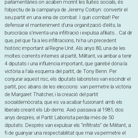
parlamentàries on acaben morint les lluites socials, és
l’objectiu de la campanya de Jeremy Corbyn: convertir el
seu partit en una eina de combat. I quin combat! Per
defensar el manteniment d’una organització d’elits, la
burocràcia s’inventa una infiltració i expulsa afiliats… Cal dir
que, pel que fa a les infiltracions, hi ha un precedent
històric important al Regne Unit. Als anys 80, una de les
moltes corrents internes al partit, Militant, va arribar a tenir
4 diputats i una influència important, que gairebé dóna la
victòria a l’ala esquerra del partit, de Tony Benn. Per
conjurar aquest risc, els diputats laboristes van escindir el
partit, poc abans de les eleccions: van permetre la victòria
de Margaret Thatcher, i la creació del partit
socialdemòcrata, que es va acabar fusionant amb els
liberals creant els Lib-dems. Això passava al 1981; dos
anys desprès, el Partit Laborista perdia més de 50
diputats. Desprès van expulsar els “infiltrats” de Militant, a
fi de guanyar una respectabilitat que mai va permetre el