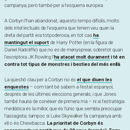
campanya, però també per a l’esquerra europea.
A Corbyn l’han abandonat, aquests temps difícils, molts
dels intel·lectuals de l’esquerra que tenien veu quan la
dreta del partit era totpoderosa, en tot cas
ha
mantingut el suport
de Harry Potter (en la figura de
Daniel Radcliffe) que no es de menysprear, sobretot quan
l’escriptora JK Rowling l’
ha atacat molt durament
i té en
contra tot tipus de monstres i besties del més enllà
.
La qüestió clau per a Corbyn no és
el que diuen les
enquestes
– com tant bé sabem a l’estat espanyol,
després de les últimes eleccions generals, i que Jones
també hauria de conèixer de primera mà – ni si l’estratègia
mediàtica és la millor, que és l’únic que sembla preocupar
l’assagista, tampoc si Luke Skywalker fa campanya amb
ell o és Chewbacca.
La prioritat de Corbyn és