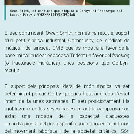
Owen Smith, el candidat que disputa a Corbyn el lideratge del
Labour Party / WYKEHAMISTWIKIPEDIAN
El seu contrincant, Owen Smith, només ha rebut el suport
d’un petit sindical industrial, Community, del sindicat de
músics i del sindicat GMB que es mostra a favor de la
base militar nuclear escocesa Trident i a favor del
fracking
(o fracturació hidràulica), unes posicions que Corbyn
rebutja.
El suport dels principals líders del món sindical va ser
determinant perquè Corbyn pogués frustrar el cop d’estat
intern de fa unes setmanes.
E
l seu posicionament i la
mobilització de les seves bases durant la campanya han
estat una mostra de la capacitat d’aquestes
organitzacions i del pes específic que cotinuen tenint dins
del moviment laborista i de la societat britànica. Són