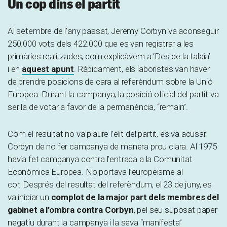
Un cop dins el partit
Al setembre de l’any passat, Jeremy Corbyn va aconseguir
250.000 vots dels 422.000 que es van registrar a les
primàries realitzades, com explicàvem a ‘Des de la talaia’
i en
aquest apunt
. Ràpidament, els laboristes van haver
de prendre posicions de cara al referèndum sobre la Unió
Europea. Durant la campanya, la posició oficial del partit va
ser la de votar a favor de la permanència, “remain”.
Com el resultat no va plaure l’elit del partit, es va acusar
Corbyn de no fer campanya de manera prou clara. Al 1975
havia fet campanya contra l’entrada a la Comunitat
Econòmica Europea. No portava l’europeisme al
cor. Després del resultat del referèndum, el 23 de juny, es
va iniciar un
complot de la major part dels membres del
gabinet a l’ombra contra Corbyn
, pel seu suposat paper
negatiu durant la campanya i la seva “manifesta”