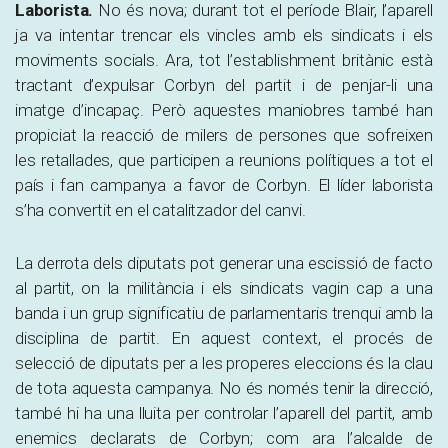
Laborista.
No és nova; durant tot el període Blair, l’aparell
ja va intentar trencar els vincles amb els sindicats i els
moviments socials. Ara, tot l’establishment britànic està
tractant d’expulsar Corbyn del partit i de penjar-li una
imatge d’incapaç. Però aquestes maniobres també han
propiciat la reacció de milers de persones que sofreixen
les retallades, que participen a reunions polítiques a tot el
país i fan campanya a favor de Corbyn. El líder laborista
s’ha convertit en el catalitzador del canvi.
La derrota dels diputats pot generar una escissió de facto
al partit, on la militància i els sindicats vagin cap a una
banda i un grup significatiu de parlamentaris trenqui amb la
disciplina de partit. En aquest context, el procés de
selecció de diputats per a les properes eleccions és la clau
de tota aquesta campanya. No és només tenir la direcció,
també hi ha una lluita per controlar l’aparell del partit, amb
enemics declarats de Corbyn; com ara l’alcalde de