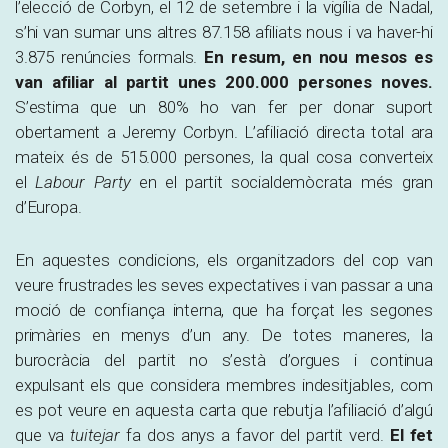
l’elecció de Corbyn, el 12 de setembre i la vigília de Nadal,
s’hi van sumar uns altres 87.158 afiliats nous i va haver-hi
3.875 renúncies formals.
En resum, en nou mesos es
van afiliar al partit unes 200.000 persones noves.
S’estima que un 80% ho van fer per donar suport
obertament a Jeremy Corbyn. L’afiliació directa total ara
mateix és de 515.000 persones, la qual cosa converteix
el
Labour Party
en el partit socialdemòcrata més gran
d’Europa.
En aquestes condicions, els organitzadors del cop van
veure frustrades les seves expectatives i van passar a una
moció de confiança interna, que ha forçat les segones
primàries en menys d’un any. De totes maneres, la
burocràcia del partit no s’està d’orgues i continua
expulsant els que considera membres indesitjables, com
es pot veure en aquesta carta que rebutja l’afiliació d’algú
que va
tuitejar
fa dos anys a favor del partit verd.
El fet