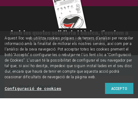
Amb les quotes solidària i bàsica, t'enviem a
casa la nova revista 'Guanyar'
Aquest lloc web utilitza cookies pròpies i de tercers d'anàlisi per recopilar
informació amb la finalitat de millorar els nostres serveis, així com per a
l'anàlisi de la seva navegació. Pot acceptar totes les cookies prement el
botó “Accepto” o configurar-les o rebutjar-ne l'ús fent clic a “Configuració
de Cookies”. L'usuari té la possibilitat de configurar el seu navegador per
Opinió
tal que, si així ho desitja, impedexi que siguin instal·lades en el seu disc
dur, encara que haurà de tenir en compte que aquesta acció podrà
ocasionar dificultats de navegació de la pàgina web.
Bel Olid / @BelOlid
Configuració de cookies
ACCEPTO
Un glop amargant
d’esperança [i algunes
dades quasi objectives]