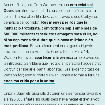
Aquest 9 d’agost, Tom Watson, en una
entrevista al
Guardian
afirmava que hi ha una conspiració trotskista
per infiltrar-se al partit i deixava entreveure que Corbyn es
beneficia del complot.
Res menys perillós que la
infiltració trotskista, com tothom sap, i amb més de
500.000 militants trotskistes amagats sota el llit, no
hi ha cap mena de dubte que la nova militància és
molt perillosa.
Es veu clarament que alguns dirigents
socialistes encara viuen a la Guerra Freda. El dia 14,
Watson tornava a
aparèixer a la premsa
amb proves de
la infiltració. Semblava que Trotski en persona hagués triat
Corbyn per liderar el partit laborista… Les excentricitats de
Watson forçaren el mateix Owen Jones a tornar a fer una
enèsima crida per a la unitat
.
Unitat? Quan els tribunals dictaren una sentència favorable
als 126.000 afiliats als quals se’ls havia negat el dret a vot
per haver-se afiliat massa tarda, els partidaris de Smith