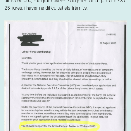
altres 60.000, malgrat haver-ne augmentat la quota, de 3 a
25 lliures, i haver-ne dificultat els tràmits.