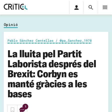
Àrea
Cerca
M
privada
Cerca
Subscriu-t'hi
Cerc
per...
Opinió
Inicia sessió
Pablo Sánchez Centellas / @pa_Sanchez_1978
La lluita pel Partit
Laborista després del
Brexit: Corbyn es
manté gràcies a les
bases
1