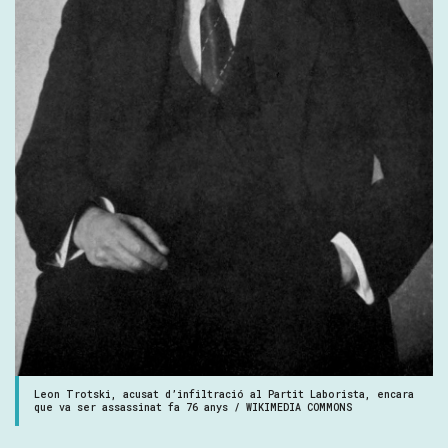
Leon Trotski, acusat d’infiltració al Partit Laborista, encara
que va ser assassinat fa 76 anys / WIKIMEDIA COMMONS