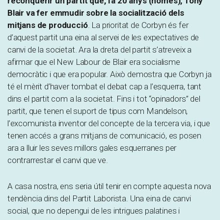
reconquerir un partit que, fa 20 anys (només), Tony
Blair va fer emmudir sobre la socialització dels
mitjans de producció
. La prioritat de Corbyn és fer
d’aquest partit una eina al servei de les expectatives de
canvi de la societat. Ara la dreta del partit s’atreveix a
afirmar que el New Labour de Blair era socialisme
democràtic i que era popular. Això demostra que Corbyn ja
té el mèrit d’haver tombat el debat cap a l’esquerra, tant
dins el partit com a la societat. Fins i tot “opinadors” del
partit, que tenen el suport de tipus com Mandelson,
l’excomunista inventor del concepte de la tercera via, i que
tenen accés a grans mitjans de comunicació, es posen
ara a lluir les seves millors gales esquerranes per
contrarrestar el canvi que ve.
A casa nostra, ens seria útil tenir en compte aquesta nova
tendència dins del Partit Laborista. Una eina de canvi
social, que no depengui de les intrigues palatines i