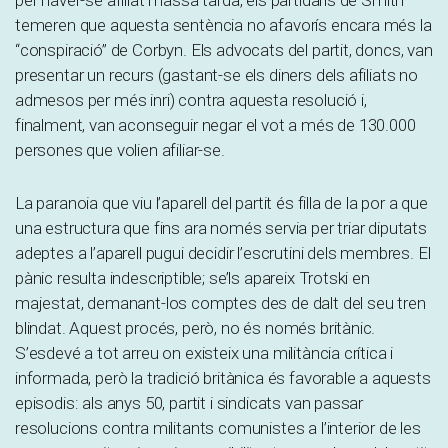
temeren que aquesta sentència no afavorís encara més la
“conspiració” de Corbyn. Els advocats del partit, doncs, van
presentar un recurs (gastant-se els diners dels afiliats no
admesos per més inri) contra aquesta resolució i,
finalment, van aconseguir negar el vot a més de 130.000
persones que volien afiliar-se.
La paranoia que viu l’aparell del partit és filla de la por a que
una estructura que fins ara només servia per triar diputats
adeptes a l’aparell pugui decidir l’escrutini dels membres. El
pànic resulta indescriptible; se’ls apareix Trotski en
majestat, demanant-los comptes des de dalt del seu tren
blindat. Aquest procés, però, no és només britànic.
S’esdevé a tot arreu on existeix una militància crítica i
informada, però la tradició britànica és favorable a aquests
episodis: als anys 50, partit i sindicats van passar
resolucions contra militants comunistes a l’interior de les