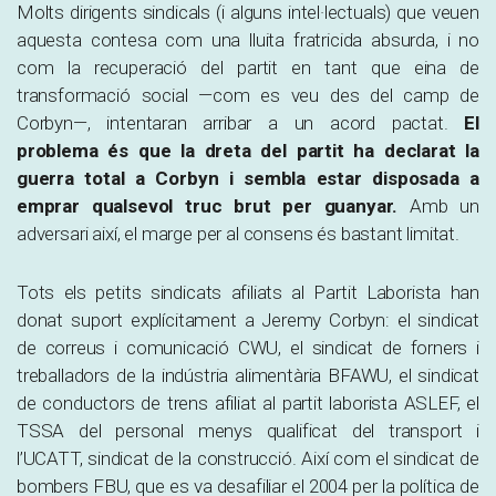
Molts dirigents sindicals (i alguns intel·lectuals) que veuen
aquesta contesa com una lluita fratricida absurda, i no
com la recuperació del partit en tant que eina de
transformació social —com es veu des del camp de
Corbyn—, intentaran arribar a un acord pactat.
El
problema és que la dreta del partit ha declarat la
guerra total a Corbyn i sembla estar disposada a
emprar qualsevol truc brut per guanyar.
Amb un
adversari així, el marge per al consens és bastant limitat.
Tots els petits sindicats afiliats al Partit Laborista han
donat suport explícitament a Jeremy Corbyn: el sindicat
de correus i comunicació CWU, el sindicat de forners i
treballadors de la indústria alimentària BFAWU, el sindicat
de conductors de trens afiliat al partit laborista ASLEF, el
TSSA del personal menys qualificat del transport i
l’UCATT, sindicat de la construcció. Així com el sindicat de
bombers FBU, que es va desafiliar el 2004 per la política de