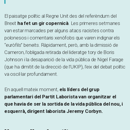
El paisatge polític al Regne Unit des del referèndum del
Brexit
ha fet un gir copernicà
. Les primeres setmanes
van estar marcades per alguns atacs racistes contra
polonesos i comentaris xenòfobs que varen indignar els
“euròfils” beneits. Ràpidament, però, amb la dimissió de
Cameron, l’obligada retirada del lideratge tory de Boris
Johnson i la desaparició de la vida pública de Nigel Farage
(que ha dimitit de la direcció de l’UKIP), l’eix del debat polític
va oscil·lar profundament.
En aquell mateix moment,
els líders del grup
parlamentari del Partit Laborista van organitzar el
que havia de ser la sortida de la vida pública del nou, i
esquerrà, dirigent laborista Jeremy Corbyn.