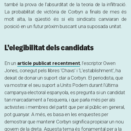
també la prova de l’absurditat de la teoria de la infiltració.
La probabilitat de victòria de Corbyn a finals de mes és
molt alta, la qüestió és si els sindicats canviaran de
posició en un futur pròxim buscant una suposada unitat.
L’elegibilitat dels candidats
En un
article publicat recentment
, l’escriptor Owen
Jones, conegut pels llibres ‘Chavs’ i ‘L’establishment’, ha
deixat de donar un suport clar a Corbyn. El periodista, que
va mostrar el seu suport a Units Podem durant l’última
campanya electoral espanyola, es pregunta si un candidat
tan marcadament a l’esquerra, i que parla més per als
activistes i membres del partit que per al públic en general,
pot guanyar. A més, es basa en les enquestes per
demostrar que mantenir Corbyn significa propiciar un nou
govern de la dreta. Aquesta tema és fonamental per a la