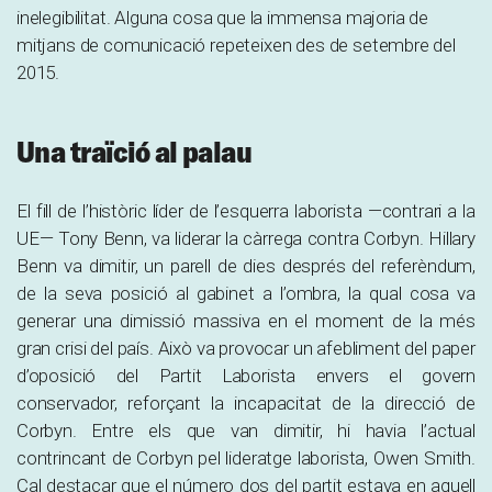
inelegibilitat. Alguna cosa que la immensa majoria de
mitjans de comunicació repeteixen des de setembre del
2015.
Una traïció al palau
El fill de l’històric líder de l’esquerra laborista —contrari a la
UE— Tony Benn, va liderar la càrrega contra Corbyn. Hillary
Benn va dimitir, un parell de dies després del referèndum,
de la seva posició al gabinet a l’ombra, la qual cosa va
generar una dimissió massiva en el moment de la més
gran crisi del país. Això va provocar un afebliment del paper
d’oposició del Partit Laborista envers el govern
conservador, reforçant la incapacitat de la direcció de
Corbyn. Entre els que van dimitir, hi havia l’actual
contrincant de Corbyn pel lideratge laborista, Owen Smith.
Cal destacar que el número dos del partit estava en aquell