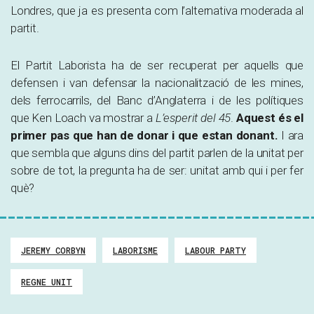
Londres, que ja es presenta com l’alternativa moderada al
partit.
El Partit Laborista ha de ser recuperat per aquells que
defensen i van defensar la nacionalització de les mines,
dels ferrocarrils, del Banc d’Anglaterra i de les polítiques
que Ken Loach va mostrar a
L’esperit del 45
.
Aquest és el
primer pas que han de donar i que estan donant.
I ara
que sembla que alguns dins del partit parlen de la unitat per
sobre de tot, la pregunta ha de ser: unitat amb qui i per fer
què?
JEREMY CORBYN
LABORISME
LABOUR PARTY
REGNE UNIT