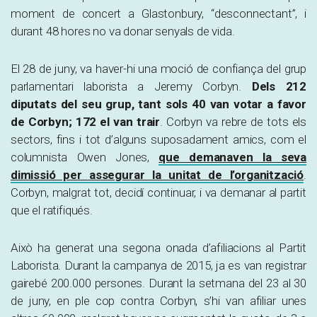
moment de concert a Glastonbury, “desconnectant”, i
durant 48 hores no va donar senyals de vida.
El 28 de juny, va haver-hi una moció de confiança del grup
parlamentari laborista a Jeremy Corbyn.
Dels 212
diputats del seu grup, tant sols 40 van votar a favor
de Corbyn; 172 el van trair
. Corbyn va rebre de tots els
sectors, fins i tot d’alguns suposadament amics, com el
columnista Owen Jones,
que demanaven la seva
dimissió per assegurar la unitat de l’organització
.
Corbyn, malgrat tot, decidí continuar, i va demanar al partit
que el ratifiqués.
Això ha generat una segona onada d’afiliacions al Partit
Laborista. Durant la campanya de 2015, ja es van registrar
gairebé 200.000 persones. Durant la setmana del 23 al 30
de juny, en ple cop contra Corbyn, s’hi van afiliar unes