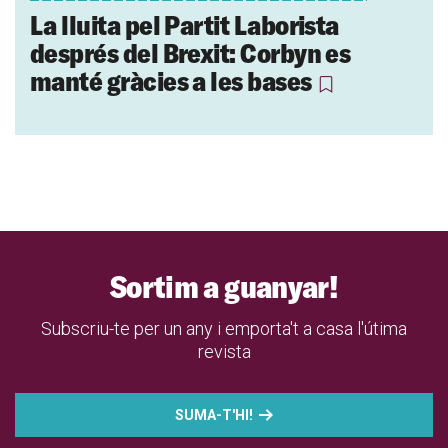
La lluita pel Partit Laborista
després del Brexit: Corbyn es
manté gràcies a les bases
Sortim a guanyar!
Subscriu-te per un any i emporta't a casa l'útima
revista
SUMA-T'HI!