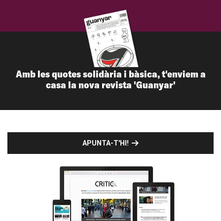
Amb les quotes solidària i bàsica, t'enviem a
casa la nova revista 'Guanyar'
APUNTA-T'HI!