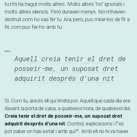
tu n’hi ha hagut molts altres. Molts altres “no” ignorats i
molts altres silencis. Però duraven menys. No m’havien
destruït com ho vas fer tu. Ara, però, puc mirar-los de fit a
fit, com puc fer-ho amb tu.
Aquell creia tenir el dret de
posseir-me, un suposat dret
adquirit després d’una nit
Sí. Com tu, ara és ell qui tindrà por. Aquell que cada dia era
davant la porta de casa, a qualsevol hora, de qualsevol dia.
Creia tenir el dret de posseir-me, un suposat dret
adquirit després d’una nit
. Control, explicacions i l'”es
pot saber on has estat i amb qui?”. Amb ell no hi va haver