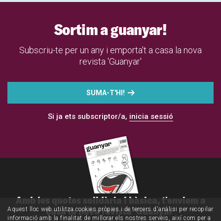
Sortim a guanyar!
Subscriu-te per un any i emporta't a casa la nova
revista 'Guanyar'
SUMA-T'HI!
Si ja ets subscriptor/a,
inicia sessió
Amb les quotes solidària i bàsica, t'enviem a
casa la nova revista 'Guanyar'
Aquest lloc web utilitza cookies pròpies i de tercers d'anàlisi per recopilar
informació amb la finalitat de millorar els nostres serveis, així com per a