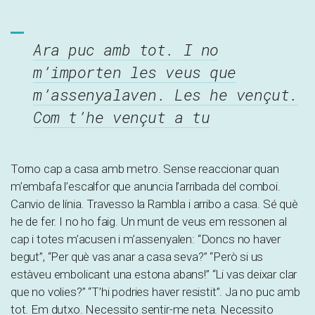
Ara puc amb tot. I no
m’importen les veus que
m’assenyalaven. Les he vençut.
Com t’he vençut a tu
Torno cap a casa amb metro. Sense reaccionar quan
m’embafa l’escalfor que anuncia l’arribada del comboi.
Canvio de línia. Travesso la Rambla i arribo a casa. Sé què
he de fer. I no ho faig. Un munt de veus em ressonen al
cap i totes m’acusen i m’assenyalen: “Doncs no haver
begut”, “Per què vas anar a casa seva?” “Però si us
estàveu embolicant una estona abans!” “Li vas deixar clar
que no volies?” “T’hi podries haver resistit”. Ja no puc amb
tot. Em dutxo. Necessito sentir-me neta. Necessito