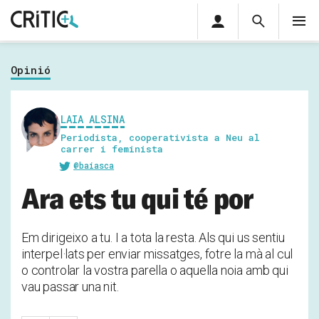
Àrea
Cerca
M
privada
Cerca
Subscriu-t'hi
Cerc
per...
Opinió
Inicia sessió
LAIA ALSINA
Periodista, cooperativista a Neu al
carrer i feminista
@baiasca
Ara ets tu qui té por
Em dirigeixo a tu. I a tota la resta. Als qui us sentiu
interpel·lats per enviar missatges, fotre la mà al cul
o controlar la vostra parella o aquella noia amb qui
vau passar una nit.