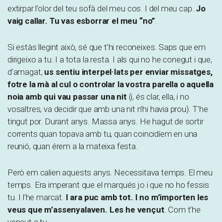
extirpar l’olor del teu sofà del meu cos. I del meu cap.
Jo
vaig callar. Tu vas esborrar el meu “no”
.
Si estàs llegint això, sé que t’hi reconeixes. Saps que em
dirigeixo a tu. I a tota la resta. I als qui no he conegut i que,
d’amagat,
us sentiu interpel·lats per enviar missatges,
fotre la mà al cul o controlar la vostra parella o aquella
noia amb qui vau passar una nit
(i, és clar, ella, i no
vosaltres, va decidir que amb una nit n’hi havia prou). T’he
tingut por. Durant anys. Massa anys. He hagut de sortir
corrents quan topava amb tu, quan coincidíem en una
reunió, quan érem a la mateixa festa.
Però em calien aquests anys. Necessitava temps. El meu
temps. Era imperant que el marqués jo i que no ho fessis
tu. I l’he marcat.
I ara puc amb tot. I no m’importen les
veus que m’assenyalaven. Les he vençut
. Com t’he
vençut a tu.