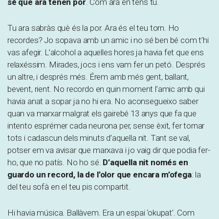
sé que ara tenen por
. Com ara en tens tu.
Tu ara sabràs què és la por. Ara és el teu torn. Ho
recordes? Jo sopava amb un amic i no sé ben bé com t’hi
vas afegir. L’alcohol a aquelles hores ja havia fet que ens
relaxéssim. Mirades, jocs i ens vam fer un petó. Després
un altre, i després més. Érem amb més gent, ballant,
bevent, rient. No recordo en quin moment l’amic amb qui
havia anat a sopar ja no hi era. No aconsegueixo saber
quan va marxar malgrat els gairebé 13 anys que fa que
intento esprémer cada neurona per, sense èxit, fer tornar
tots i cadascun dels minuts d’aquella nit. Tant se val,
potser em va avisar que marxava i jo vaig dir que podia fer-
ho, que no patís. No ho sé.
D’aquella nit només en
guardo un record, la de l’olor que encara m’ofega
: la
del teu sofà en el teu pis compartit.
Hi havia música. Ballàvem. Era un espai ‘okupat’. Com