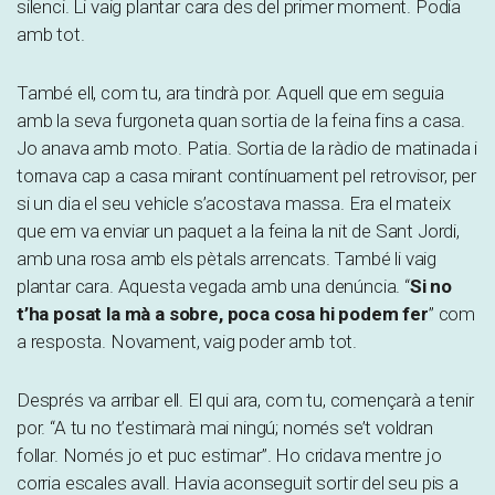
silenci. Li vaig plantar cara des del primer moment. Podia
amb tot.
També ell, com tu, ara tindrà por. Aquell que em seguia
amb la seva furgoneta quan sortia de la feina fins a casa.
Jo anava amb moto. Patia. Sortia de la ràdio de matinada i
tornava cap a casa mirant contínuament pel retrovisor, per
si un dia el seu vehicle s’acostava massa. Era el mateix
que em va enviar un paquet a la feina la nit de Sant Jordi,
amb una rosa amb els pètals arrencats. També li vaig
plantar cara. Aquesta vegada amb una denúncia. “
Si no
t’ha posat la mà a sobre, poca cosa hi podem fer
” com
a resposta. Novament, vaig poder amb tot.
Després va arribar ell. El qui ara, com tu, començarà a tenir
por. “A tu no t’estimarà mai ningú; només se’t voldran
follar. Només jo et puc estimar”. Ho cridava mentre jo
corria escales avall. Havia aconseguit sortir del seu pis a