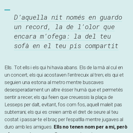
D’aquella nit només en guardo
un record, la de l’olor que
encara m’ofega: la del teu
sofà en el teu pis compartit
Ells. Tot ells i els qui hi havia abans. Els de la mà al cul en
un concert; els qui acostaven l’entrecuix al tren; els qui et
seguien una estona al metro mentre buscaves
desesperadament un altre ésser humà que et permetés
sentir a recer; els qui feien que creuessis la plaça de
Lesseps per dalt, evitant, fos com fos, aquell maleït pas
subterrani; els qui es creien amb el dret de seure al teu
costat i passar-te el braç per l’espatlla mentre jugaves al
duro amb les amigues.
Ells no tenen nom per a mi, però