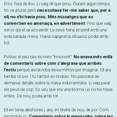
El to, fora de lloc. Li vaig dir que prou. Durant algun temps
ho va aturar, però
necessitava fer-me saber que, per a
ell, no n’hi havia prou. Més missatges que es
convertien en amenaça, en advertiment
. Fins que vaig
ser jo qui el va acovardir. La seva feina en perill amb una
sola paraula meva. Havia capgirat la situació, podia amb
tot.
Potser el seu cas és més “innocent”.
No anava més enllà
de comentaris sobre com s’alegrava que arribés
l’estiu
perquè així la roba deixa menys per imaginar. Ell ara
també té por. I tu també en tindràs. No passava de
demanar detalls sobre la meva indumentària. Li vaig parar
els peus de cop. Es veu que era una broma i jo no ho havia
entès. De nou, podia amb tot.
Ell en tenia aleshores i, ara, en tindrà de nou, de por. Com
en tindràs tu.
Comentaris sobre la meva roba, sobre les