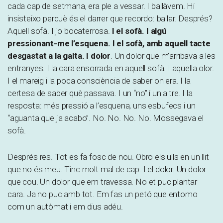
cada cap de setmana, era ple a vessar. I ballàvem. Hi
insisteixo perquè és el darrer que recordo: ballar. Després?
Aquell sofà. I jo bocaterrosa.
I el sofà. I algú
pressionant-me l’esquena. I el sofà, amb aquell tacte
desgastat a la galta. I dolor
. Un dolor que m’arribava a les
entranyes. I la cara ensorrada en aquell sofà. I aquella olor.
I el mareig i la poca consciència de saber on era. I la
certesa de saber què passava. I un “no” i un altre. I la
resposta: més pressió a l’esquena, uns esbufecs i un
“aguanta que ja acabo”. No. No. No. No. Mossegava el
sofà.
Després res. Tot es fa fosc de nou. Obro els ulls en un llit
que no és meu. Tinc molt mal de cap. I el dolor. Un dolor
que cou. Un dolor que em travessa. No et puc plantar
cara. Ja no puc amb tot. Em fas un petó que entomo
com un autòmat i em dius adéu.