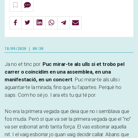
18/09/2020 | 00:30
Ja no et tinc por.
Puc mirar-te als ulls si et trobo pel
carrer o coincidim en una assemblea, en una
manifestació, en un concert
. Puc mirar-te als ulls i
aguantar-te la mirada, fins que tu l’apartes. Perquè ho
saps. Com ho sé jo. I ara ets tu qui té por.
No era la primera vegada que deia que no i semblava que
fos muda. Però sí que va ser la primera vegada que el “no”
va ser esborrat amb tanta força. El vas esborrar aquella
nit. I el vaig esborrar jo quan vaig decidir callar. Abans que