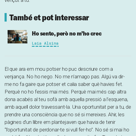
També et pot interessar
Ho sento, però no m’ho crec
Laia Alsina
El que ara em mou potser ho puc descriure com a
venjança. No ho nego. No me n’amago pas. Algú va dir-
me no fa gaire que potser et calia saber què havies fet.
Perquè no ho fessis mai més. Perquè mai més cap altra
dona acabés al teu sofà amb aquella pressió a l’esquena,
amb aquell dolor travessant-la. Una oportunitat per a tu, de
prendre una consciència que no sé si mereixes. Ahir, les
pàgines d’un llibre em plantejaven que havia de tenir
“l’oportunitat de perdonar-te si vull fer-ho”. No sé si mai ho