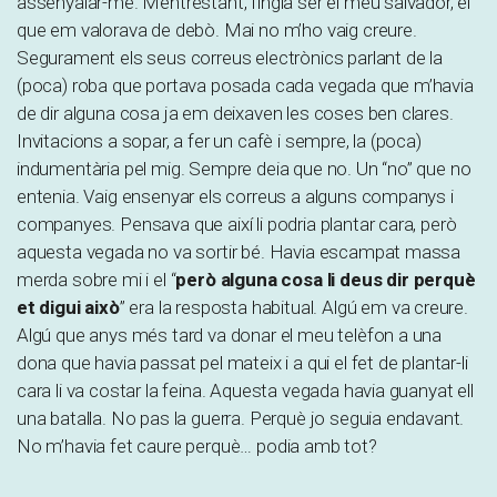
assenyalar-me. Mentrestant, fingia ser el meu salvador, el
que em valorava de debò. Mai no m’ho vaig creure.
Segurament els seus correus electrònics parlant de la
(poca) roba que portava posada cada vegada que m’havia
de dir alguna cosa ja em deixaven les coses ben clares.
Invitacions a sopar, a fer un cafè i sempre, la (poca)
indumentària pel mig. Sempre deia que no. Un “no” que no
entenia. Vaig ensenyar els correus a alguns companys i
companyes. Pensava que així li podria plantar cara, però
aquesta vegada no va sortir bé. Havia escampat massa
merda sobre mi i el “
però alguna cosa li deus dir perquè
et digui això
” era la resposta habitual. Algú em va creure.
Algú que anys més tard va donar el meu telèfon a una
dona que havia passat pel mateix i a qui el fet de plantar-li
cara li va costar la feina. Aquesta vegada havia guanyat ell
una batalla. No pas la guerra. Perquè jo seguia endavant.
No m’havia fet caure perquè… podia amb tot?