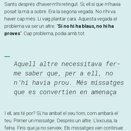
Sants després d’haver-m’hi retingut. Sí, ell sí que m’havia
posat la mà a sobre. Era la segona vegada. No n’hi va
haver cap més. Li vaig plantar cara. Aquesta vegada el
problema va ser un altre: “
Si no hi ha blaus, no hi ha
proves
“. Cap problema, podia amb tot.
Aquell altre necessitava fer-
me saber que, per a ell, no
n’hi havia prou. Més missatges
que es convertien en amenaça
I ell, ara té por? Sí, ha arribat el seu torn, com arribarà el
teu. Primer un missatge. Després un altre. L’excusa, la
feina. Fins que ja no serveix. Els missatges van continuar.