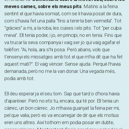
meves cames, sobre els meus pits
. Matins a la feina
sentint el que havia somiat, com se li havia posat de dura,
com s’havia fet una palla “fins a tenir-la ben vermella”. Tot
“gràcies” a mi, a la roba, les cuixes i els pits. Tot “per culpa
meva”. Ell tenia poder, i jo, en principi, no en tenia. Fins que
va trucar la seva companya i vaig ser jo qui vaig agafar el
telèfon: “Ai, hola, ara s’hi posa. Però abans, vols que
t’ensenyi els missatges amb tot el que m’ha dit que ha fet
aquest matí?”. El vaig vèncer. Sense ajuda. Perquè l’havia
demanada, però no me la van donar. Una vegada més,
podia amb tot.
Ell deu esperar ja el seu torn. Sap que tard o d’hora havia
d’aparèixer. Però no ets tu, encara, qui té por. Ell tenia un
càrrec, un bon càrrec. Jo m’havia guanyat la feina per mi,
pel que valia, però es va encarregar de dir que els motius
eren uns altres. Així tothom em podia posar en dubte,