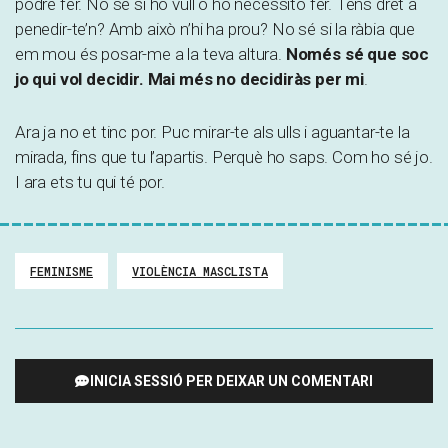
podré fer. No sé si ho vull o ho necessito fer. Tens dret a
penedir-te’n? Amb això n’hi ha prou? No sé si la ràbia que
em mou és posar-me a la teva altura.
Només sé que soc
jo qui vol decidir. Mai més no decidiràs per mi
.
Ara ja no et tinc por. Puc mirar-te als ulls i aguantar-te la
mirada, fins que tu l’apartis. Perquè ho saps. Com ho sé jo.
I ara ets tu qui té por.
FEMINISME
VIOLÈNCIA MASCLISTA
INICIA SESSIÓ PER DEIXAR UN COMENTARI