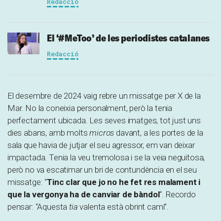
Redacció
El ‘#MeToo’ de les periodistes catalanes
Redacció
El desembre de 2024 vaig rebre un missatge per X de la
Mar. No la coneixia personalment, però la tenia
perfectament ubicada. Les seves imatges, tot just uns
dies abans, amb molts
micros
davant, a les portes de la
sala que havia de jutjar el seu agressor, em van deixar
impactada. Tenia la veu tremolosa i se la veia neguitosa,
però no va escatimar un bri de contundència en el seu
missatge: “
Tinc clar que jo no he fet res malament i
que la vergonya ha de canviar de bàndol
“. Recordo
pensar: “Aquesta
tia
valenta està obrint camí”.