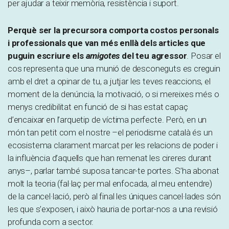
per ajudar a teixir memòria, resistència i suport.
Perquè ser la precursora comporta costos personals
i professionals que van més enllà dels articles que
puguin escriure els
amigotes
del teu agressor
. Posar el
cos representa que una munió de desconeguts es creguin
amb el dret a opinar de tu, a jutjar les teves reaccions, el
moment de la denúncia, la motivació, o si mereixes més o
menys credibilitat en funció de si has estat capaç
d’encaixar en l’arquetip de víctima perfecte. Però, en un
món tan petit com el nostre –el periodisme català és un
ecosistema clarament marcat per les relacions de poder i
la influència d’aquells que han remenat les cireres durant
anys–, parlar també suposa tancar-te portes. S’ha abonat
molt la teoria (fal·laç per mal enfocada, al meu entendre)
de la cancel·lació, però al final les úniques cancel·lades són
les que s’exposen, i això hauria de portar-nos a una revisió
profunda com a sector.