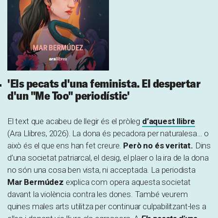
'Els pecats d'una feminista. El despertar
d'un "Me Too" periodístic'
El text que acabeu de llegir és el pròleg
d’aquest llibre
(Ara Llibres, 2026). La dona és pecadora per naturalesa… o
això és el que ens han fet creure.
Però no és veritat.
Dins
d’una societat patriarcal, el desig, el plaer o la ira de la dona
no són una cosa ben vista, ni acceptada. La periodista
Mar Bermúdez
explica com opera aquesta societat
davant la violència contra les dones. També veurem
quines males arts utilitza per continuar culpabilitzant-les a