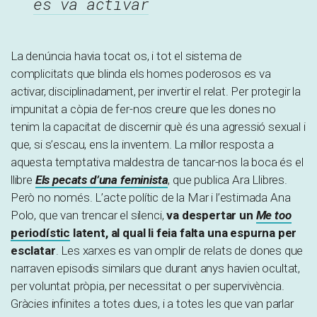
es va activar
La denúncia havia tocat os, i tot el sistema de
complicitats que blinda els homes poderosos es va
activar, disciplinadament, per invertir el relat. Per protegir la
impunitat a còpia de fer-nos creure que les dones no
tenim la capacitat de discernir què és una agressió sexual i
que, si s’escau, ens la inventem. La millor resposta a
aquesta temptativa maldestra de tancar-nos la boca és el
llibre
Els pecats d’una feminista
, que publica Ara Llibres.
Però no només. L’acte polític de la Mar i l’estimada Ana
Polo, que van trencar el silenci,
va despertar un
Me too
periodístic
latent, al qual li feia falta una espurna per
esclatar
. Les xarxes es van omplir de relats de dones que
narraven episodis similars que durant anys havien ocultat,
per voluntat pròpia, per necessitat o per supervivència.
Gràcies infinites a totes dues, i a totes les que van parlar