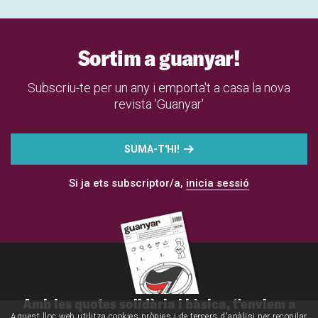
Sortim a guanyar!
Subscriu-te per un any i emporta't a casa la nova
revista 'Guanyar'
SUMA-T'HI!
Si ja ets subscriptor/a,
inicia sessió
Amb les quotes solidària i bàsica, t'enviem a
Aquest lloc web utilitza cookies pròpies i de tercers d'anàlisi per recopilar