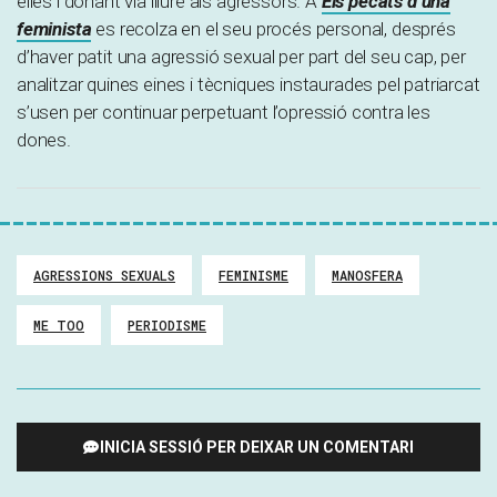
elles i donant via lliure als agressors. A
Els
p
ecats d’una
feminista
es recolza en el seu procés personal, després
d’haver patit una agressió sexual per part del seu cap, per
analitzar quines eines i tècniques instaurades pel patriarcat
s’usen per continuar perpetuant l’opressió contra les
dones.
AGRESSIONS SEXUALS
FEMINISME
MANOSFERA
ME TOO
PERIODISME
INICIA SESSIÓ PER DEIXAR UN COMENTARI