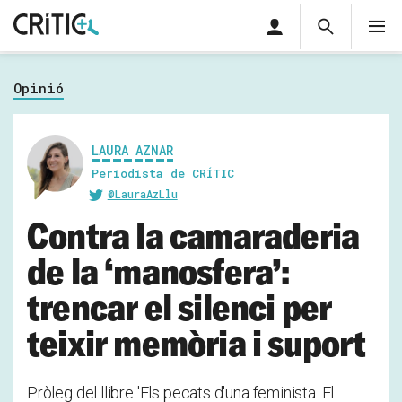
Àrea
Cerca
M
privada
Cerca
Subscriu-t'hi
Cerc
per...
Opinió
Inicia sessió
LAURA AZNAR
Periodista de CRÍTIC
@LauraAzLlu
Contra la camaraderia
de la ‘manosfera’:
trencar el silenci per
teixir memòria i suport
Pròleg del llibre 'Els pecats d'una feminista. El