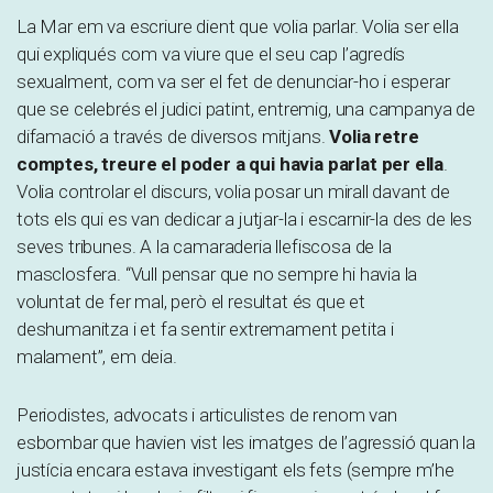
La Mar em va escriure dient que volia parlar. Volia ser ella
qui expliqués com va viure que el seu cap l’agredís
sexualment, com va ser el fet de denunciar-ho i esperar
que se celebrés el judici patint, entremig, una campanya de
difamació a través de diversos mitjans.
Volia retre
comptes, treure el poder a qui havia parlat per ella
.
Volia controlar el discurs, volia posar un mirall davant de
tots els qui es van dedicar a jutjar-la i escarnir-la des de les
seves tribunes. A la camaraderia llefiscosa de la
masclosfera. “Vull pensar que no sempre hi havia la
voluntat de fer mal, però el resultat és que et
deshumanitza i et fa sentir extremament petita i
malament”, em deia.
Periodistes, advocats i articulistes de renom van
esbombar que havien vist les imatges de l’agressió quan la
justícia encara estava investigant els fets (sempre m’he