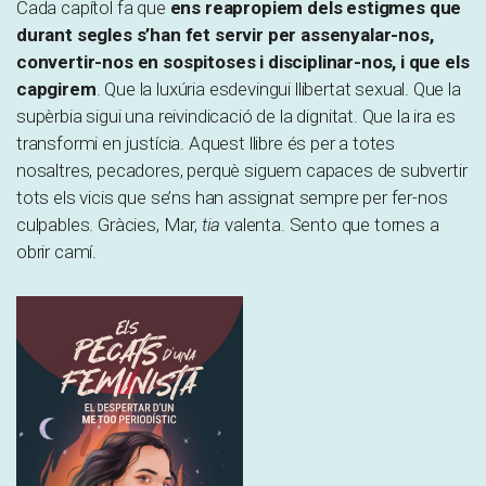
Cada capítol fa que
ens reapropiem dels estigmes que
durant segles s’han fet servir per assenyalar-nos,
convertir-nos en sospitoses i disciplinar-nos, i que els
capgirem
. Que la luxúria esdevingui llibertat sexual. Que la
supèrbia sigui una reivindicació de la dignitat. Que la ira es
transformi en justícia. Aquest llibre és per a totes
nosaltres, pecadores, perquè siguem capaces de subvertir
tots els vicis que se’ns han assignat sempre per fer-nos
culpables. Gràcies, Mar,
tia
valenta. Sento que tornes a
obrir camí.