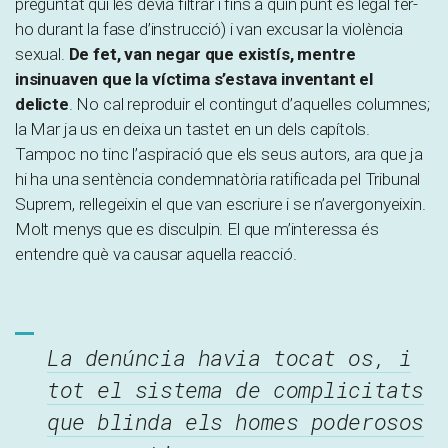
preguntat qui les devia filtrar i fins a quin punt és legal fer-
ho durant la fase d’instrucció) i van excusar la violència
sexual.
De fet, van negar que existís, mentre
insinuaven que la víctima s’estava inventant el
delicte
. No cal reproduir el contingut d’aquelles columnes;
la Mar ja us en deixa un tastet en un dels capítols.
Tampoc no tinc l’aspiració que els seus autors, ara que ja
hi ha una sentència condemnatòria ratificada pel Tribunal
Suprem, rellegeixin el que van escriure i se n’avergonyeixin.
Molt menys que es disculpin. El que m’interessa és
entendre què va causar aquella reacció.
La denúncia havia tocat os, i
tot el sistema de complicitats
que blinda els homes poderosos