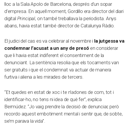
lloc a la Sala Apolo de Barcelona, després d’un sopar
d’empresa. En aquell moment, Gordillo era director del diari
digital
Principal
, on també treballava la periodista. Anys
abans, havia estat també director de Catalunya Ràdio
.
El judici del cas es va celebrar al novembre i
la jutgessa va
condemnar l’acusat a un any de presó
en considerar
que li havia estat indiferent el consentiment de la
denunciant. La sentència resolia que els tocaments van
ser gratuïts i que el condemnat va actuar de manera
furtiva i aliena a les mirades de tercers.
“Et quedes en estat de xoc i te n’adones de com, tot i
identificar-ho, no tens ni idea de què fer”, explica
Bermúdez. “Jo vaig prendre la decisió de denunciar, però
recordo aquest embotiment mental i sentir que, de sobte,
se’m parava la vida”.