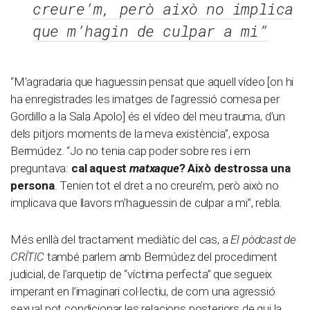
creure’m, però això no implica
que m’hagin de culpar a mi”
“M’agradaria que haguessin pensat que aquell vídeo [on hi
ha enregistrades les imatges de l’agressió comesa per
Gordillo a la Sala Apolo] és el vídeo del meu trauma, d’un
dels pitjors moments de la meva existència”, exposa
Bermúdez. “Jo no tenia cap poder sobre res i em
preguntava:
cal aquest
matxaque
? Això destrossa una
persona
. Tenien tot el dret a no creure’m, però això no
implicava que llavors m’haguessin de culpar a mi”, rebla.
Més enllà del tractament mediàtic del cas, a
El pòdcast de
CRÍTIC
també parlem amb Bermúdez del procediment
judicial, de l’arquetip de “víctima perfecta” que segueix
imperant en l’imaginari col·lectiu, de com una agressió
sexual pot condicionar les relacions posteriors de qui la