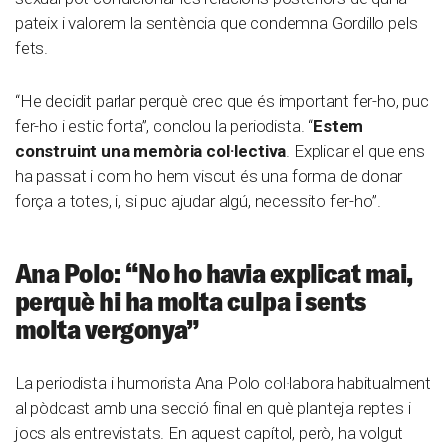
pateix i valorem la sentència que condemna Gordillo pels
fets.
“He decidit parlar perquè crec que és important fer-ho, puc
fer-ho i estic forta”, conclou la periodista. “
Estem
construint una memòria col·lectiva
. Explicar el que ens
ha passat i com ho hem viscut és una forma de donar
força a totes, i, si puc ajudar algú, necessito fer-ho”.
Ana Polo: “No ho havia explicat mai,
perquè hi ha molta culpa i sents
molta vergonya”
La periodista i humorista Ana Polo col·labora habitualment
al pòdcast amb una secció final en què planteja reptes i
jocs als entrevistats. En aquest capítol, però, ha volgut