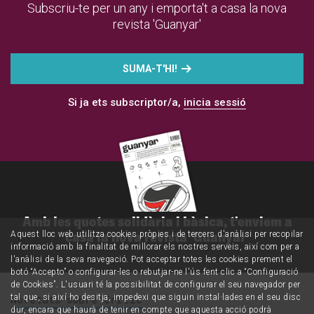
Subscriu-te per un any i emporta't a casa la nova
revista 'Guanyar'
SUMA-T'HI!
Si ja ets subscriptor/a,
inicia sessió
Amb les quotes solidària i bàsica, t'enviem a
casa la nova revista 'Guanyar'
Aquest lloc web utilitza cookies pròpies i de tercers d'anàlisi per recopilar
informació amb la finalitat de millorar els nostres serveis, així com per a
l'anàlisi de la seva navegació. Pot acceptar totes les cookies prement el
botó “Accepto” o configurar-les o rebutjar-ne l'ús fent clic a “Configuració
de Cookies”. L'usuari té la possibilitat de configurar el seu navegador per
tal que, si així ho desitja, impedexi que siguin instal·lades en el seu disc
Novetats sobre Crític
dur, encara que haurà de tenir en compte que aquesta acció podrà