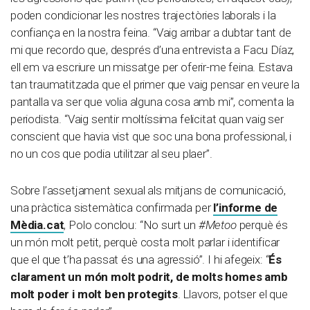
poden condicionar les nostres trajectòries laborals i la
confiança en la nostra feina. “Vaig arribar a dubtar tant de
mi que recordo que, després d’una entrevista a Facu Díaz,
ell em va escriure un missatge per oferir-me feina. Estava
tan traumatitzada que el primer que vaig pensar en veure la
pantalla va ser que volia alguna cosa amb mi”, comenta la
periodista. “Vaig sentir moltíssima felicitat quan vaig ser
conscient que havia vist que soc una bona professional, i
no un cos que podia utilitzar al seu plaer”.
Sobre l’assetjament sexual als mitjans de comunicació,
una pràctica sistemàtica confirmada per
l’informe de
Mèdia.cat
, Polo conclou: “No surt un
#Metoo
perquè és
un món molt petit, perquè costa molt parlar i identificar
que el que t’ha passat és una agressió”. I hi afegeix: “
És
clarament un món molt podrit, de molts homes amb
molt poder i molt ben protegits
. Llavors, potser el que