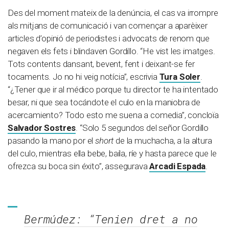
Des del moment mateix de la denúncia, el cas va irrompre
als mitjans de comunicació i van començar a aparèixer
articles d’opinió de periodistes i advocats de renom que
negaven els fets i blindaven Gordillo. “He vist les imatges.
Tots contents dansant, bevent, fent i deixant-se fer
tocaments. Jo no hi veig notícia”, escrivia
Tura Soler
.
“¿Tener que ir al médico porque tu director te ha intentado
besar, ni que sea tocándote el culo en la maniobra de
acercamiento? Todo esto me suena a comedia”, concloïa
Salvador Sostres
. “Solo 5 segundos del señor Gordillo
pasando la mano por el
short
de la muchacha, a la altura
del culo, mientras ella bebe, baila, ríe y hasta parece que le
ofrezca su boca sin éxito”, assegurava
Arcadi Espada
.
Bermúdez: “Tenien dret a no