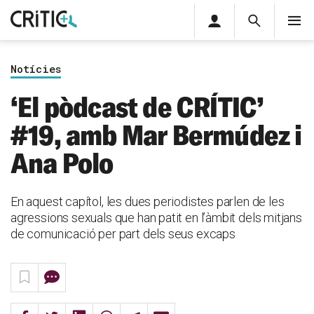
Àrea
Cerca
M
privada
Cerca
Subscriu-t'hi
Cerc
per...
Notícies
Inicia sessió
‘El pòdcast de CRÍTIC’
#19, amb Mar Bermúdez i
Ana Polo
En aquest capítol, les dues periodistes parlen de les
agressions sexuals que han patit en l’àmbit dels mitjans
de comunicació per part dels seus excaps