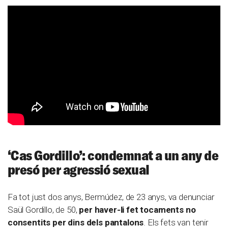
‘
Cas Gordillo’: condemnat a un any de
presó per agressió sexual
Fa tot just dos anys, Bermúdez, de 23 anys, va denunciar
Saül Gordillo, de 50,
per haver-li fet tocaments no
consentits per dins dels pantalons
. Els fets van tenir