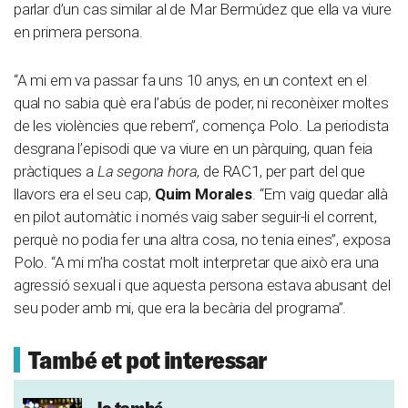
parlar d’un cas similar al de Mar Bermúdez que ella va viure
en primera persona.
“A mi em va passar fa uns 10 anys, en un context en el
qual no sabia què era l’abús de poder, ni reconèixer moltes
de les violències que rebem”, comença Polo. La periodista
desgrana l’episodi que va viure en un pàrquing, quan feia
pràctiques a
La segona hora
, de RAC1, per part del que
llavors era el seu cap,
Quim Morales
. “Em vaig quedar allà
en pilot automàtic i només vaig saber seguir-li el corrent,
perquè no podia fer una altra cosa, no tenia eines”, exposa
Polo. “A mi m’ha costat molt interpretar que això era una
agressió sexual i que aquesta persona estava abusant del
seu poder amb mi, que era la becària del programa”.
També et pot interessar
Jo també