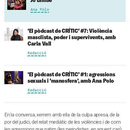
Ana Polo
‘El pòdcast de CRÍTIC’ #7: Violència
masclista, poder i supervivents, amb
Carla Vall
Redacció
‘El pòdcast de CRÍTIC’ #1: agressions
sexuals i ‘manosfera’, amb Ana Polo
Redacció
En la conversa, xerrem amb ella de la culpa apresa, de la
por del judici, del relat mediàtic de les violències i de com
les agressions que patim (les periodistes, en aquest cas),