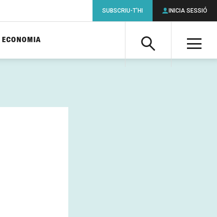
SUBSCRIU-T'HI
INICIA SESSIÓ
ECONOMIA
Cerca
M
Cerca