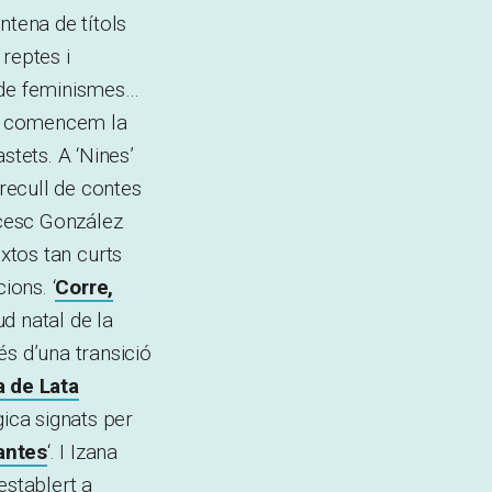
ntena de títols
reptes i
, de feminismes…
a, comencem la
stets. A ‘Nines’
 recull de contes
ncesc González
extos tan curts
ions. ‘
Corre,
ud natal de la
és d’una transició
a de Lata
gica signats per
antes
‘. I Izana
establert a