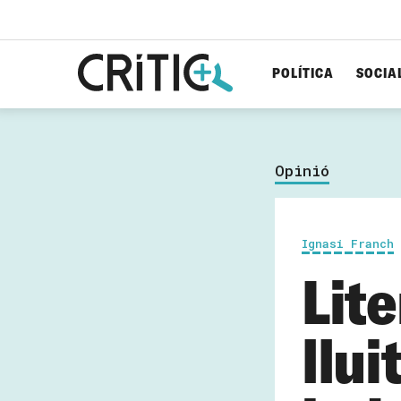
POLÍTICA
SOCIA
Cerca
per...
Opinió
Ignasi Franch
Lite
llui