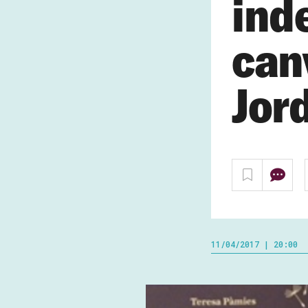
ind
canv
Jord
11/04/2017 | 20:00