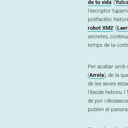
de tu vida
‘ (
Yulc
l’escriptor tupam
polifacètic histori
robot XM2
‘ (
Laer
secretes, continu
temps de la contr
Per acabar amb 
(
Arrela
), de la q
de les seves esta
l’èxode hebreu. I ‘
de por i desassos
poblen el panoram