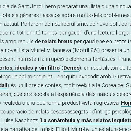
 dia de Sant Jordi, hem preparat una llista d’una cinqua
 tots els gèneres i assajos sobre molts dels problemes, 
n actual. Parlarem de neoliberalisme, de nova política
e no tothom té temps per gaudir d’una lectura llarg
ols amb reculls de
relats breus
per gaudir-ne en petits ta
 la novel·lista Muriel Villanueva (‘Motril 86’) presenta un
ssant intimista i la irrupció d’elements fantàstics. Fra
tos, ideales y sin filtro
‘ (
Denes
), un recopilatori de t
egoria del microrelat… enriquit i expandit amb il·lustrac
all
) és un llibre de contes, molt reeixit a la Corea del S
-ran, que ens acosta a l’experiència dels nascuts despr
inculada a una economia productivista i agressiva.
Hoj
recuperació de relats desassossegats i d’intriga psicolò
Luise Kaschnitz: ‘
La sonámbula y más relatos inquiet
eta narrativa del músic Elliott Murphy, un estatunidenc 