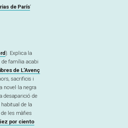
rias de París
‘
erd
). Explica la
 de família acabi
libres de L’Avenç
rs, sacrificis i
a novel·la negra
la desaparició de
 habitual de la
 de les màfies
diez por ciento