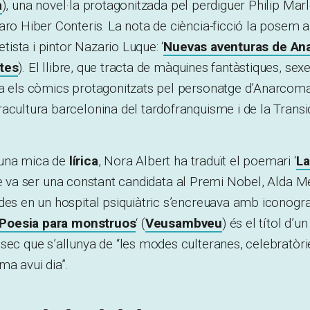
a
), una novel·la protagonitzada pel perdiguer Philip Marl
aro Hiber Conteris. La nota de ciència-ficció la posem
etista i pintor Nazario Luque: ‘
Nuevas aventuras de An
tes
). El llibre, que tracta de màquines fantàstiques, sexe
a els còmics protagonitzats pel personatge d’Anarcoma 
acultura barcelonina del tardofranquisme i de la Transi
una mica de
lírica
, Nora Albert ha traduït el poemari ‘
La
ue va ser una constant candidata al Premi Nobel, Alda Meri
des en un hospital psiquiàtric s’encreuava amb iconogra
Poesia para monstruos
‘ (
Veusambveu
) és el títol d
sec que s’allunya de “les modes culteranes, celebratòrie
a avui dia”.