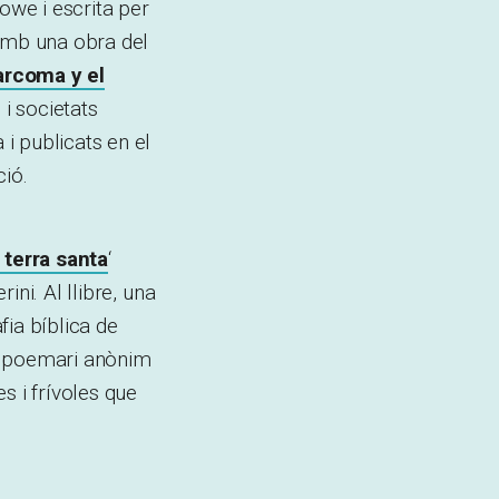
owe i escrita per
 amb una obra del
arcoma y el
 i societats
i publicats en el
ció.
 terra santa
‘
ni. Al llibre, una
fia bíblica de
’un poemari anònim
s i frívoles que