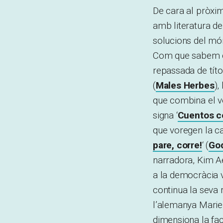
De cara al pròxim
amb literatura de
solucions del mó
Com que sabem qu
repassada de tít
(
Males Herbes
),
que combina el ve
signa ‘
Cuentos cor
que voregen la cat
pare, corre!
‘ (
God
narradora, Kim Ae
a la democràcia v
continua la seva 
l’alemanya Marie 
dimensiona la fac