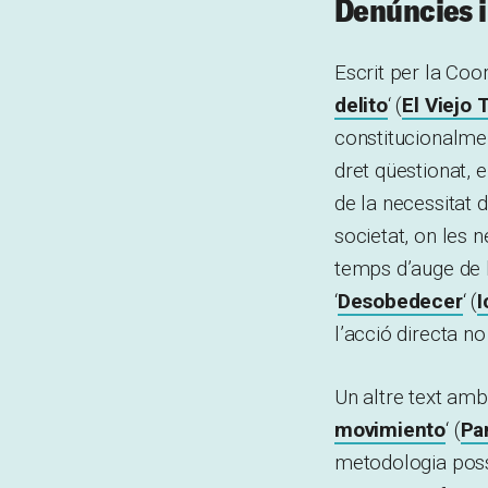
Denúncies i
Escrit per la Coo
delito
‘ (
El Viejo 
constitucionalmen
dret qüestionat, el
de la necessitat 
societat, on les 
temps d’auge de l
‘
Desobedecer
‘ (
I
l’acció directa no
Un altre text amb
movimiento
‘ (
Pa
metodologia possi