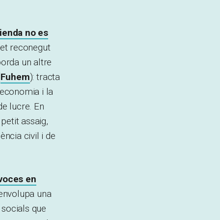
vienda no es
ret reconegut
borda un altre
(
Fuhem
): tracta
’economia i la
de lucre. En
petit assaig,
cia civil i de
voces en
senvolupa una
 socials que