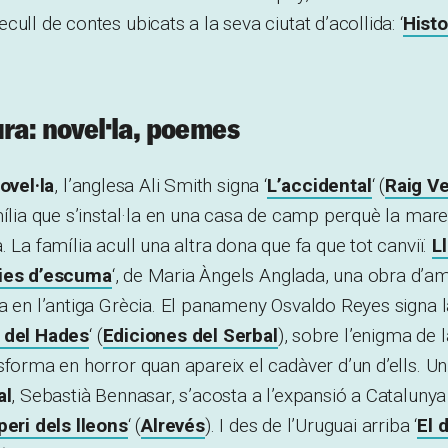
ull de contes ubicats a la seva ciutat d’acollida: ‘
Histo
ura: novel·la, poemes
ovel·la
, l’anglesa Ali Smith signa ‘
L’accidental
‘ (
Raig V
mília que s’instal·la en una casa de camp perquè la mare
. La família acull una altra dona que fa que tot canviï.
L
ies d’escuma
‘, de Maria Àngels Anglada, una obra d’amo
a en l’antiga Grècia. El panameny Osvaldo Reyes signa l
 del Hades
‘ (
Ediciones del Serbal
), sobre l’enigma de 
sforma en horror quan apareix el cadàver d’un d’ells. Un
al
, Sebastià Bennasar, s’acosta a l’expansió a Catalunya
peri dels lleons
‘ (
Alrevés
). I des de l’Uruguai arriba ‘
El 