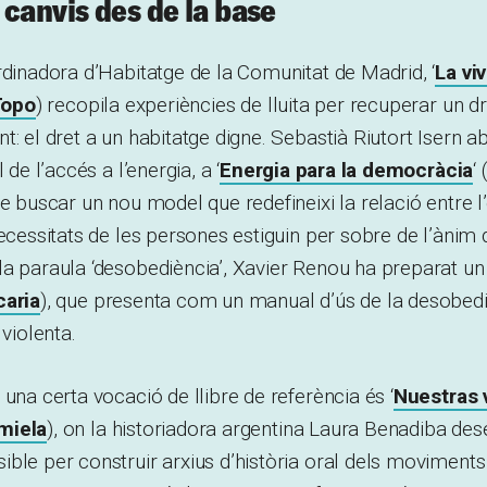
 canvis des de la base
rdinadora d’Habitatge de la Comunitat de Madrid, ‘
La vi
Topo
) recopila experiències de lluita per recuperar un d
t: el dret a un habitatge digne. Sebastià Riutort Isern a
 de l’accés a l’energia, a ‘
Energia para la democràcia
‘ 
de buscar un nou model que redefineixi la relació entre l
necessitats de les persones estiguin per sobre de l’ànim 
a paraula ‘desobediència’, Xavier Renou ha preparat un 
caria
), que presenta com un manual d’ús de la desobedièn
 violenta.
 una certa vocació de llibre de referència és ‘
Nuestras 
miela
), on la historiadora argentina Laura Benadiba de
ble per construir arxius d’història oral dels moviments