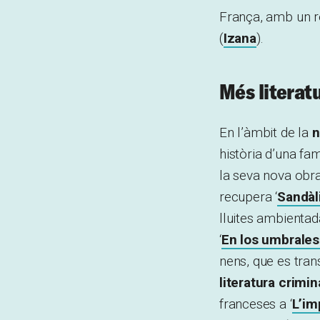
França, amb un rec
(
Izana
).
Més literat
En l’àmbit de la
n
història d’una fa
la seva nova obra
recupera ‘
Sandàl
lluites ambientad
‘
En los umbrales
nens, que es tran
literatura crimin
franceses a ‘
L’im