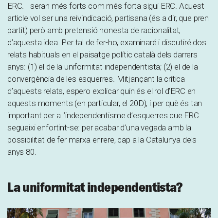
ERC. I seran més forts com més forta sigui ERC. Aquest
article vol ser una reivindicació, partisana (és a dir, que pren
partit) però amb pretensió honesta de racionalitat,
d’aquesta idea. Per tal de fer-ho, examinaré i discutiré dos
relats habituals en el paisatge polític català dels darrers
anys: (1) el de la uniformitat independentista; (2) el de la
convergència de les esquerres. Mitjançant la crítica
d’aquests relats, espero explicar quin és el rol d’ERC en
aquests moments (en particular, el 20D), i per què és tan
important per a l’independentisme d’esquerres que ERC
segueixi enfortint-se: per acabar d’una vegada amb la
possibilitat de fer marxa enrere, cap a la Catalunya dels
anys 80.
La uniformitat independentista?