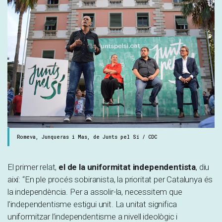
Romeva, Junqueras i Mas, de Junts pel Sí / CDC
El primer relat,
el de la uniformitat independentista
, diu
així: “En ple procés sobiranista, la prioritat per Catalunya és
la independència. Per a assolir-la, necessitem que
l’independentisme estigui unit. La unitat significa
uniformitzar l’independentisme a nivell ideològic i