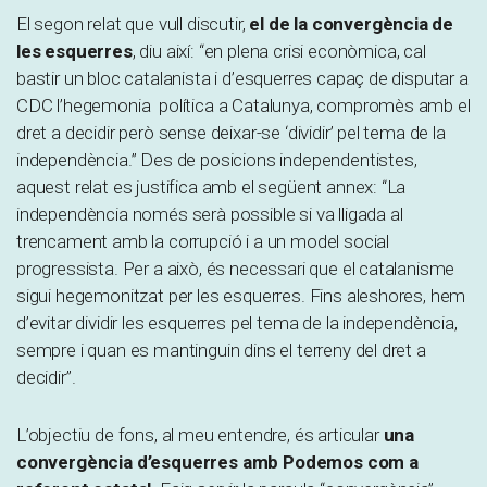
El segon relat que vull discutir,
el de la convergència de
les esquerres
, diu així: “en plena crisi econòmica, cal
bastir un bloc catalanista i d’esquerres capaç de disputar a
CDC l’hegemonia política a Catalunya, compromès amb el
dret a decidir però sense deixar-se ‘dividir’ pel tema de la
independència.” Des de posicions independentistes,
aquest relat es justifica amb el següent annex: “La
independència només serà possible si va lligada al
trencament amb la corrupció i a un model social
progressista. Per a això, és necessari que el catalanisme
sigui hegemonitzat per les esquerres. Fins aleshores, hem
d’evitar dividir les esquerres pel tema de la independència,
sempre i quan es mantinguin dins el terreny del dret a
decidir”.
L’objectiu de fons, al meu entendre, és articular
una
convergència d’esquerres amb Podemos com a