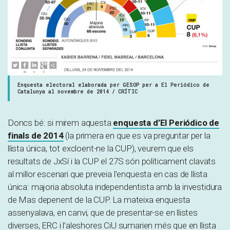
Enquesta electoral elaborada per GESOP per a El Periódico de
Catalunya al novembre de 2014 / CRÍTIC
Doncs bé: si mirem aquesta
enquesta d’El Periódico de
finals de 2014
(la primera en que es va preguntar per la
llista única, tot excloent-ne la CUP), veurem que els
resultats de JxSí i la CUP el 27S són políticament clavats
al millor escenari que preveia l’enquesta en cas de llista
única: majoria absoluta independentista amb la investidura
de Mas depenent de la CUP. La mateixa enquesta
assenyalava, en canvi, que de presentar-se en llistes
diverses, ERC i l’aleshores CiU sumarien més que en llista