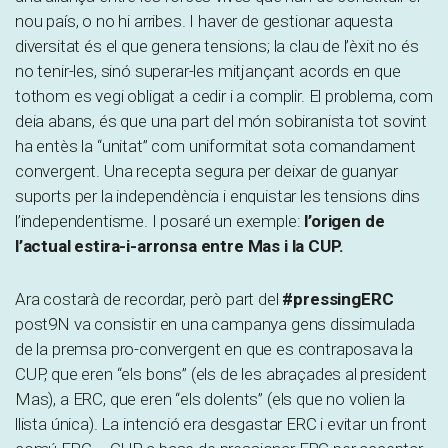
nou país, o no hi arribes. I haver de gestionar aquesta
diversitat és el que genera tensions; la clau de l’èxit no és
no tenir-les, sinó superar-les mitjançant acords en que
tothom es vegi obligat a cedir i a complir. El problema, com
deia abans, és que una part del món sobiranista tot sovint
ha entès la “unitat” com uniformitat sota comandament
convergent. Una recepta segura per deixar de guanyar
suports per la independència i enquistar les tensions dins
l’independentisme. I posaré un exemple:
l’origen de
l’actual estira-i-arronsa entre Mas i la CUP.
Ara costarà de recordar, però part del
#pressingERC
post9N va consistir en una campanya gens dissimulada
de la premsa pro-convergent en que es contraposava la
CUP, que eren “els bons” (els de les abraçades al president
Mas), a ERC, que eren “els dolents” (els que no volien la
llista única). La intenció era desgastar ERC i evitar un front