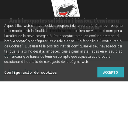
Amb les quotes solidària i bàsica, t'enviem a
casa la nova revista 'Guanyar'
Aquest lloc web utilitza cookies pròpies i de tercers d'anàlisi per recopilar
informació amb la finalitat de millorar els nostres serveis, així com per a
l'anàlisi de la seva navegació. Pot acceptar totes les cookies prement el
botó “Accepto” o configurar-les o rebutjar-ne l'ús fent clic a “Configuració
de Cookies”. L'usuari té la possibilitat de configurar el seu navegador per
Opinió
tal que, si així ho desitja, impedexi que siguin instal·lades en el seu disc
dur, encara que haurà de tenir en compte que aquesta acció podrà
ocasionar dificultats de navegació de la pàgina web.
Ignasi Franch
Configuració de cookies
ACCEPTO
Cinc llibres per
preparar les eleccions
del 20-D