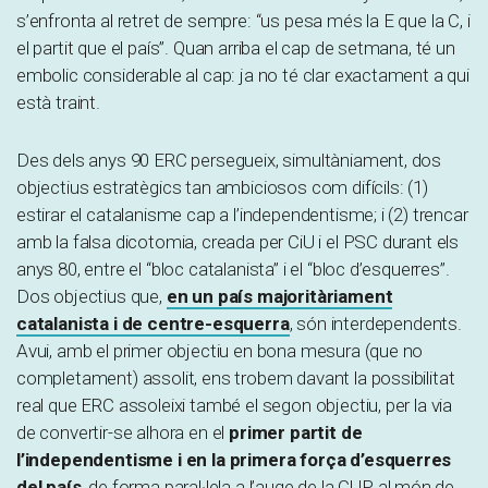
s’enfronta al retret de sempre: “us pesa més la E que la C, i
el partit que el país”. Quan arriba el cap de setmana, té un
embolic considerable al cap: ja no té clar exactament a qui
està traint.
Des dels anys 90 ERC persegueix, simultàniament, dos
objectius estratègics tan ambiciosos com difícils: (1)
estirar el catalanisme cap a l’independentisme; i (2) trencar
amb la falsa dicotomia, creada per CiU i el PSC durant els
anys 80, entre el “bloc catalanista” i el “bloc d’esquerres”.
Dos objectius que,
en un país majoritàriament
catalanista i de centre-esquerra
, són interdependents.
Avui, amb el primer objectiu en bona mesura (que no
completament) assolit, ens trobem davant la possibilitat
real que ERC assoleixi també el segon objectiu, per la via
de convertir-se alhora en el
primer partit de
l’independentisme i en la primera força d’esquerres
del país
, de forma paral·lela a l’auge de la CUP al món de