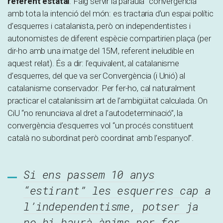
referent estatal
. Faig servir la paraula “convergència”
amb tota la intenció del món: es tractaria d’un espai polític
d’esquerres i catalanista, però on independentistes i
autonomistes de diferent espècie compartirien plaça (per
dir-ho amb una imatge del 15M, referent ineludible en
aquest relat). És a dir: l’equivalent, al catalanisme
d’esquerres, del que va ser Convergència (i Unió) al
catalanisme conservador. Per fer-ho, cal naturalment
practicar el catalaníssim art de l’ambigüitat calculada. On
CiU “no renunciava al dret a l’autodeterminació”, la
convergència d’esquerres vol “un procés constituent
català no subordinat però coordinat amb l’espanyol”.
Si ens passem 10 anys
“estirant” les esquerres cap a
l’independentisme, potser ja
no hi haurà ànims per fer