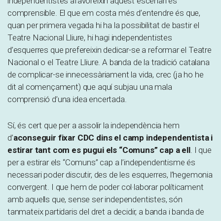
independentistes afavoreixin aquest escenari és
comprensible. El que em costa més d’entendre és que,
quan per primera vegada hi ha la possibilitat de bastir el
Teatre Nacional Lliure, hi hagi independentistes
d’esquerres que prefereixin dedicar-se a reformar el Teatre
Nacional o el Teatre Lliure. A banda de la tradició catalana
de complicar-se innecessàriament la vida, crec (ja ho he
dit al començament) que aquí subjau una mala
comprensió d’una idea encertada.
Sí, és cert que per a assolir la independència hem
d’
aconseguir fixar CDC dins el camp independentista i
estirar tant com es pugui els “Comuns” cap a ell
. I que
per a estirar els “Comuns” cap a l’independentisme és
necessari poder discutir, des de les esquerres, l’hegemonia
convergent. I que hem de poder col·laborar políticament
amb aquells que, sense ser independentistes, són
tanmateix partidaris del dret a decidir, a banda i banda de