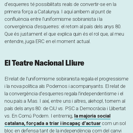
d’esquerres té possibilitats reals de convertir-se en la
primera força a Catalunya. I aquí arribem al punt de
confluència entre l’uniformisme sobiranista i la
convergència d’esquerres: el retorn al país dels anys 80.
Que és justament el que explica quin és el rol que, al meu
entendre, juga ERC en el moment actual.
El Teatre Nacional Lliure
El relat de l’uniformisme sobiranista regala el progressisme
i la nova política als Podemos i acompanyants. El relat de
la convergència d’esquerres regala l’independentisme i el
nou país a Mas. I així, entre uns i altres, alehop!, tornem al
país dels anys 80: de CiU vs. PSC a Democràcia i Llibertat
vs. En Comú Podem. I entremig,
la majoria social
catalana, forçada a triar i incapaç d’actuar
com un sol
bloc en defensa tant de la independència com del canvi