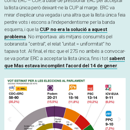
comú ERC – CUP, a base de pressionar ERC per acceptar
la llista única però deixant-ne la CUP al marge. ERC va
mirar d’explicar una vegada i una altra que la llista única feia
perdre vots i escons a l’independentisme per la banda
esquerra, i que la
CUP no era la solució a aquest
problema
. No importava: als mitjans consumits pel
sobiranista “central”, el relat “unitat = uniformitat” ho
tapava tot. Al final, el risc que el 27S no arribés a convocar-
se va portar ERC a acceptar la llista única, fins i tot
sabent
que Mas estava incomplint l’acord del 14 de gener
.