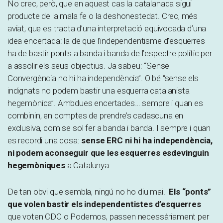
No crec, però, que en aquest cas la catalanada sigui
producte de la mala fe o la deshonestedat. Crec, més
aviat, que es tracta d’una interpretació equivocada d’una
idea encertada: la de que l’independentisme d’esquerres
ha de bastir ponts a banda i banda de l’espectre polític per
a assolir els seus objectius. Ja sabeu: “Sense
Convergència no hi ha independència”. O bé “sense els
indignats no podem bastir una esquerra catalanista
hegemònica”. Ambdues encertades… sempre i quan es
combinin, en comptes de prendre’s cadascuna en
exclusiva, com se sol fer a banda i banda. I sempre i quan
es recordi una cosa:
sense ERC ni hi ha independència,
ni podem aconseguir que les esquerres esdevinguin
hegemòniques
a Catalunya.
De tan obvi que sembla, ningú no ho diu mai.
Els “ponts”
que volen bastir els independentistes d’esquerres
que voten CDC o Podemos, passen necessàriament per