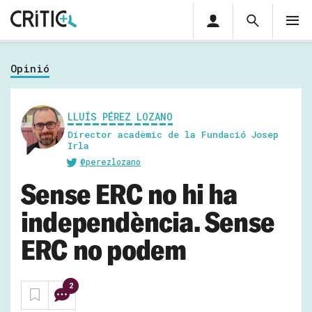
Àrea
Cerca
M
privada
Cerca
Subscriu-t'hi
Cerc
per...
Opinió
Inicia sessió
LLUÍS PÉREZ LOZANO
Director acadèmic de la Fundació Josep
Irla
@perezlozano
Sense ERC no hi ha
independència. Sense
ERC no podem
2