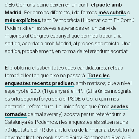
d’Els Comuns coincideixen en un punt:
el pacte amb
Madrid
. Per camins diferents, i de formes
més subtils
o
més explícites
, tant Democràcia i Llibertat com En Comú
Podem xifren les seves esperances en un canvi de
majories al Congrés espanyol que permeti trobar una
sortida, acordada amb Madrid, al procés sobiranista. Una
sortida, probablement, en forma de referèndum acordat.
El problema el saben totes dues candidatures, i el sap
també el lector: que això no passarà.
Totes les
enquestes recents prediuen
, amb matisos, que a nivell
espanyol el 20D: (1) guanyarà el PP; i (2) la única incògnita
és si la segona força serà el PSOE o C’s, a quin més
contrari al referèndum. La única força que (amb
anades
i
tornades
de mal averany) aposta per un referèndum a
Catalunya és Podemos, i les enquestes els situen a uns
70 diputats del PP, donant la clau de la majoria absoluta i la
governabilitat, en exclusiva, a Rajoy, Sánchez i/o Rivera. El