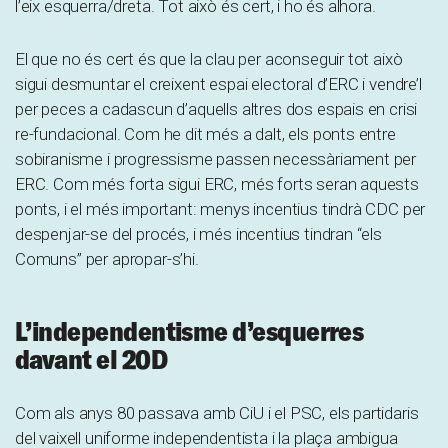
l’eix esquerra/dreta. Tot això és cert, i ho és alhora.
El que no és cert és que la clau per aconseguir tot això
sigui desmuntar el creixent espai electoral d’ERC i vendre’l
per peces a cadascun d’aquells altres dos espais en crisi
re-fundacional. Com he dit més a dalt, els ponts entre
sobiranisme i progressisme passen necessàriament per
ERC. Com més forta sigui ERC, més forts seran aquests
ponts, i el més important: menys incentius tindrà CDC per
despenjar-se del procés, i més incentius tindran “els
Comuns” per apropar-s’hi.
L’independentisme d’esquerres
davant el 20D
Com als anys 80 passava amb CiU i el PSC, els partidaris
del vaixell uniforme independentista i la plaça ambigua