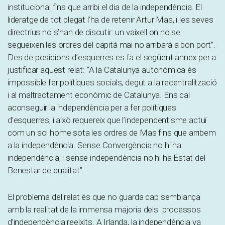
institucional fins que arribi el dia de la independència. El
lideratge de tot plegat l’ha de retenir Artur Mas, i les seves
directrius no s’han de discutir: un vaixell on no se
segueixen les ordres del capità mai no arribarà a bon port”.
Des de posicions d’esquerres es fa el següent annex per a
justificar aquest relat: “A la Catalunya autonòmica és
impossible fer polítiques socials, degut a la recentralització
i al maltractament econòmic de Catalunya. Ens cal
aconseguir la independència per a fer polítiques
d’esquerres, i això requereix que l’independentisme actuï
com un sol home sota les ordres de Mas fins que arribem
a la independència. Sense Convergència no hi ha
independència, i sense independència no hi ha Estat del
Benestar de qualitat”.
El problema del relat és que no guarda cap semblança
amb la realitat de la immensa majoria dels processos
d’independència reeixits. A Irlanda, la independència va