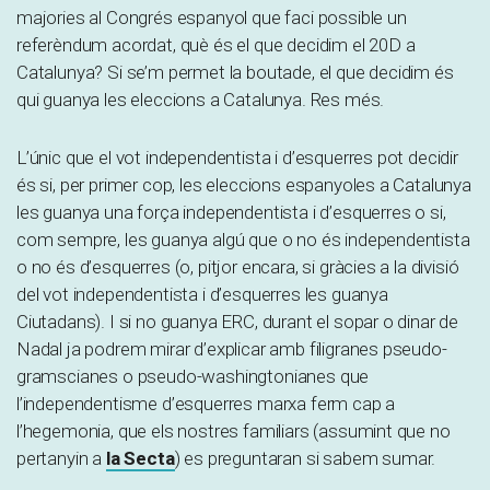
majories al Congrés espanyol que faci possible un
referèndum acordat, què és el que decidim el 20D a
Catalunya? Si se’m permet la boutade, el que decidim és
qui guanya les eleccions a Catalunya. Res més.
L’únic que el vot independentista i d’esquerres pot decidir
és si, per primer cop, les eleccions espanyoles a Catalunya
les guanya una força independentista i d’esquerres o si,
com sempre, les guanya algú que o no és independentista
o no és d’esquerres (o, pitjor encara, si gràcies a la divisió
del vot independentista i d’esquerres les guanya
Ciutadans). I si no guanya ERC, durant el sopar o dinar de
Nadal ja podrem mirar d’explicar amb filigranes pseudo-
gramscianes o pseudo-washingtonianes que
l’independentisme d’esquerres marxa ferm cap a
l’hegemonia, que els nostres familiars (assumint que no
pertanyin a
la Secta
) es preguntaran si sabem sumar.