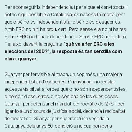
Per aconseguir la independència, i per a que el canvi social i
polític sigui possible a Catalunya, es necessita molta gent
que o bé no és independentista, o bé no és d’esquerres.
Amb ERC no n’hi ha prou, cert. Però sense ella no hi ha res.
Sense ERC no hi ha independència. Sense ERC no podem.
Per això, davant la pregunta
“què va a fer ERC a les
eleccions del 20D?”, la resposta és tan senzilla com
clara: guanyar.
Guanyar per fer visible al mapa, un cop més, una majoria
independentista i d’esquerres. Guanyar per no regalar
aquesta visibilitat a forces que o no són independentistes,
o no són d’esquerres, o no són cap de les dues coses.
Guanyar per defensar el mandat democràtic del 27S, i per
lligar-lo a un discurs de justícia social, decència i radicalitat
democràtica. Guanyar per superar d’una vegada la
Catalunya dels anys 80, condició sine qua non per a