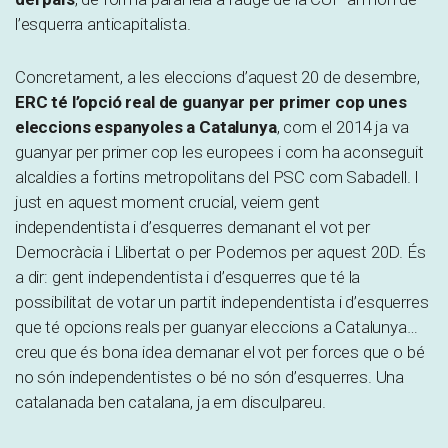
l’esquerra anticapitalista.
Concretament, a les eleccions d’aquest 20 de desembre,
ERC té l’opció real de guanyar per primer cop unes
eleccions espanyoles a Catalunya
, com el 2014 ja va
guanyar per primer cop les europees i com ha aconseguit
alcaldies a fortins metropolitans del PSC com Sabadell. I
just en aquest moment crucial, veiem gent
independentista i d’esquerres demanant el vot per
Democràcia i Llibertat o per Podemos per aquest 20D. És
a dir: gent independentista i d’esquerres que té la
possibilitat de votar un partit independentista i d’esquerres
que té opcions reals per guanyar eleccions a Catalunya…
creu que és bona idea demanar el vot per forces que o bé
no són independentistes o bé no són d’esquerres. Una
catalanada ben catalana, ja em disculpareu.