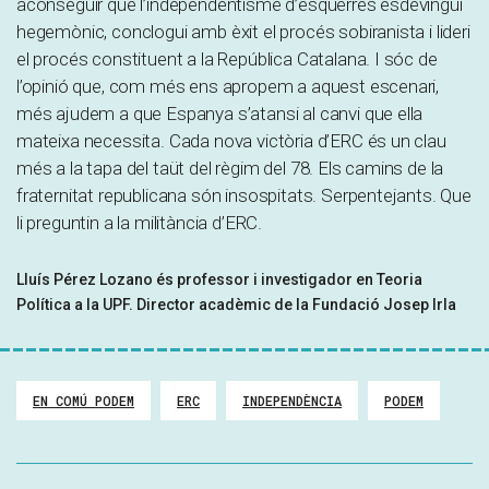
aconseguir que l’independentisme d’esquerres esdevingui
hegemònic, conclogui amb èxit el procés sobiranista i lideri
el procés constituent a la República Catalana. I sóc de
l’opinió que, com més ens apropem a aquest escenari,
més ajudem a que Espanya s’atansi al canvi que ella
mateixa necessita. Cada nova victòria d’ERC és un clau
més a la tapa del taüt del règim del 78. Els camins de la
fraternitat republicana són insospitats. Serpentejants. Que
li preguntin a la militància d’ERC.
Lluís Pérez Lozano és professor i investigador en Teoria
Política a la UPF. Director acadèmic de la Fundació Josep Irla
EN COMÚ PODEM
ERC
INDEPENDÈNCIA
PODEM