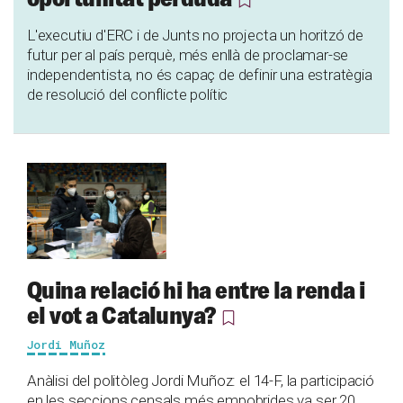
L'executiu d'ERC i de Junts no projecta un horitzó de
futur per al país perquè, més enllà de proclamar-se
independentista, no és capaç de definir una estratègia
de resolució del conflicte polític
Quina relació hi ha entre la renda i
el vot a Catalunya?
Jordi Muñoz
Anàlisi del politòleg Jordi Muñoz: el 14-F, la participació
en les seccions censals més empobrides va ser 20