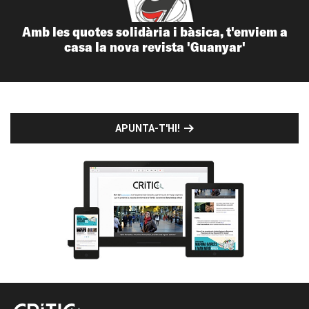
Amb les quotes solidària i bàsica, t'enviem a
casa la nova revista 'Guanyar'
APUNTA-T'HI!