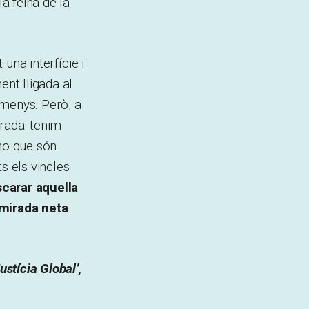
la feina de la
 una interfície i
ent lligada al
menys. Però, a
rada: tenim
ono que són
s els vincles
arar aquella
a mirada neta
ustícia Global’,