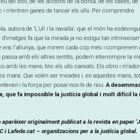
u del boli, de les accions de la borsa, de les cases, de 
ric i m’entren ganes de tancar els ulls. Per comprendre.
la, autora de ‘L’ull i la navalla’, que el món ha esdevingut
 d’imatges fa que la mirada ja no estigui tan intrínsecam
 ens l’allunya, que mirem cada cop més i comprenem 
e passa amb els altres sentits, podem interrompre la mi
co amb les mans; tinc els ulls cansats. Els obro i m’ad
tres mans. Que volen ser mirades i, en aquestes mans, tot
ntenen i la força per posar-nos-hi de nou.
A desemmasc
le, que fa impossible la justícia global i molt difícil l
 aparèixer originalment publicat a la revista en paper ‘J
C i Lafede.cat – organitzacions per a la justícia global.