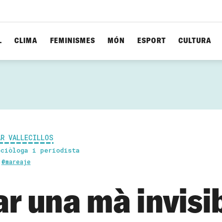
L
CLIMA
FEMINISMES
MÓN
ESPORT
CULTURA
AR VALLECILLOS
ociòloga i periodista
@mareaje
ar una mà invisi