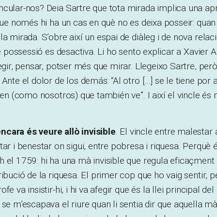
ncular-nos? Deia Sartre que tota mirada implica una ap
 que només hi ha un cas en què no es deixa posseir: quan
la mirada. S’obre així un espai de diàleg i de nova rela
de possessió es desactiva. Li ho sento explicar a Xavier A
egir, pensar, potser més que mirar. Llegeixo Sartre, però
 Ante el dolor de los demás: “Al otro […] se le tiene por 
uien (como nosotros) que también ve”. I així el vincle és
cara és veure allò invisible
. El vincle entre malestar 
ar i benestar on sigui, entre pobresa i riquesa. Perquè és
 el 1759: hi ha una mà invisible que regula eficaçment l’
ribució de la riquesa. El primer cop que ho vaig sentir, 
e va insistir-hi, i hi va afegir que és la llei principal del
 se m’escapava el riure quan li sentia dir que aquella mà 