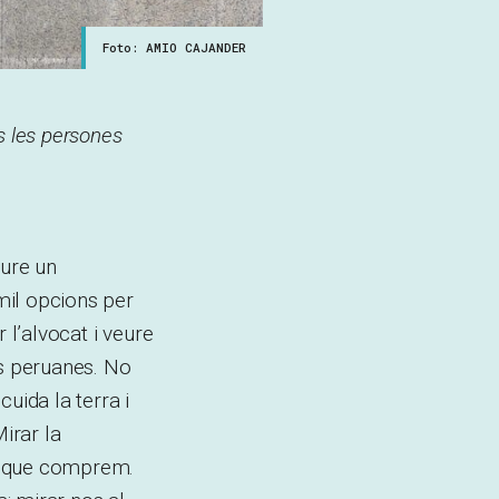
Foto: AMIO CAJANDER
es les persones
eure un
 mil opcions per
 l’alvocat i veure
es peruanes. No
uida la terra i
irar la
ba que comprem.