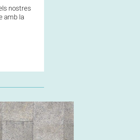
els nostres
re amb la