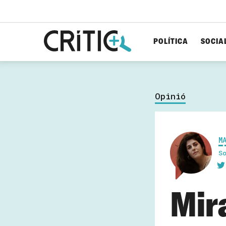
POLÍTICA
SOCIA
Cerca
per...
Opinió
M
S
Mir