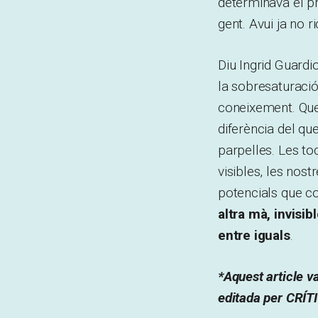
determinava el pre
gent. Avui ja no 
Diu Ingrid Guardio
la sobresaturació
coneixement. Que
diferència del qu
parpelles. Les to
visibles, les nos
potencials que co
altra mà, invisib
entre iguals
.
*Aquest article va
editada per CRÍTI