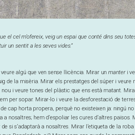
 que el cel m’ofereix, veig un espai que conté dins seu tot
uir un sentit a les seves vides.”
 veure algú que ven sense llicència. Mirar un
manter
i v
uig de la misèria. Mirar els prestatges del súper i veure
 nou i veure tones del plàstic que ens està matant. Mirar
em per sopar. Mirar-lo i veure la desforestació de terr
de cap horta propera, perquè no existeixen ja: ningú no c
a a nosaltres; hem d’espoliar les cures d’altres països. M
 de si s’adaptarà a nosaltres. Mirar l’etiqueta de la ro