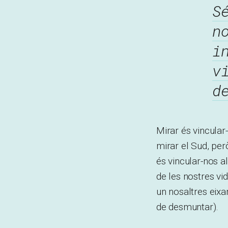
S
n
i
v
d
Mirar és vincula
mirar el Sud, per
és vincular-nos a
de les nostres vi
un nosaltres eixa
de desmuntar).