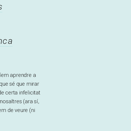
s
nca
ríem aprendre a
 que sé que mirar
de certa infelicitat
nosaltres (ara sí,
em de veure (ni