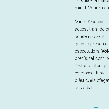
Turquia era millo
mirall. Veure’ns-h
Mirar d’esquivar 
aquest tram de car
la tele i no senti
quan la presentad
espectadors.
Vol
precís, tal com h
l’estona: intuir q
és massa lluny…: 
plàstic, els ofeg
custodiat.