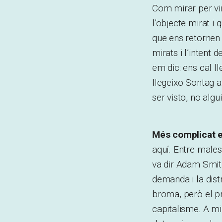
Com mirar per vi
l’objecte mirat i
que ens retornen 
mirats i l’intent 
em dic: ens cal ll
llegeixo Sontag a
ser visto, no alg
Més complicat en
aquí. Entre malest
va dir Adam Smith
demanda i la dist
broma, però el prof
capitalisme. A mi