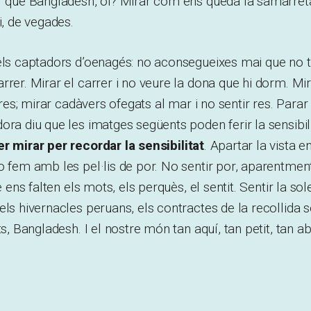
r que Bangladesh, oi? Mirar com ens queda la samarreta
i, de vegades.
els captadors d’oenagés: no aconsegueixes mai que no t
rer. Mirar el carrer i no veure la dona que hi dorm. Mira
r res; mirar cadàvers ofegats al mar i no sentir res. Para
ora diu que les imatges següents poden ferir la sensibili
er mirar per recordar la sensibilitat
. Apartar la vista 
o fem amb les pel·lis de por. No sentir por, aparentment.
ue ens falten els mots, els perquès, el sentit. Sentir la so
els hivernacles peruans, els contractes de la recollida s
ats, Bangladesh. I el nostre món tan aquí, tan petit, tan