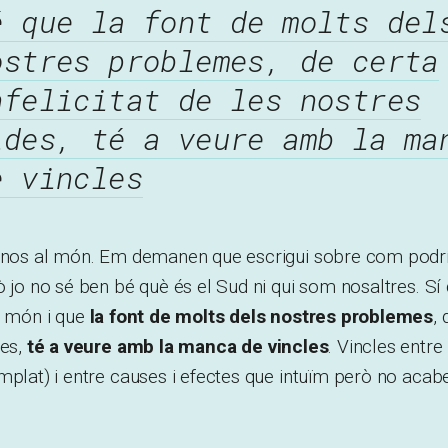
é que la font de molts del
ostres problemes, de certa
nfelicitat de les nostres
ides, té a veure amb la ma
e vincles
r-nos al món. Em demanen que escrigui sobre com pod
ò jo no sé ben bé què és el Sud ni qui som nosaltres. Sí
l món i que
la font de molts dels nostres problemes
, 
des,
té a veure amb la manca de vincles
. Vincles entre 
mplat) i entre causes i efectes que intuïm però no acab