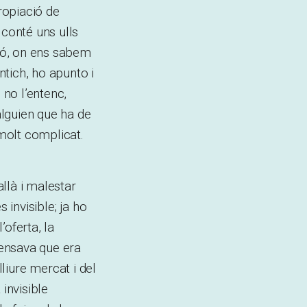
ropiació de
 conté uns ulls
ció, on ens sabem
ntich, ho apunto i
 no l’entenc,
alguien que ha de
 molt complicat.
allà i malestar
 invisible; ja ho
oferta, la
pensava que era
 lliure mercat i del
invisible