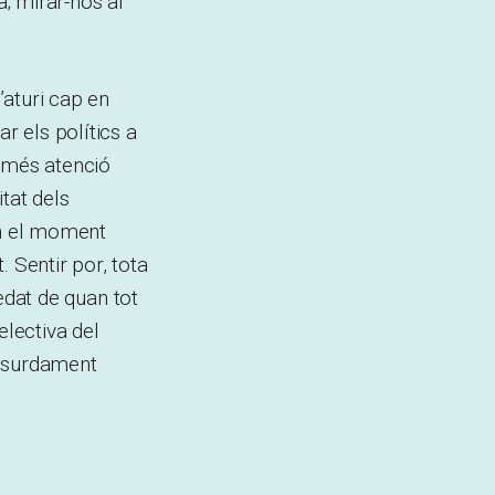
; mirar-nos al
’aturi cap en
r els polítics a
r més atenció
tat dels
en el moment
 Sentir por, tota
ledat de quan tot
electiva del
 absurdament