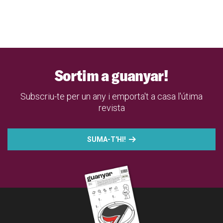
Sortim a guanyar!
Subscriu-te per un any i emporta't a casa l'útima
revista
SUMA-T'HI!