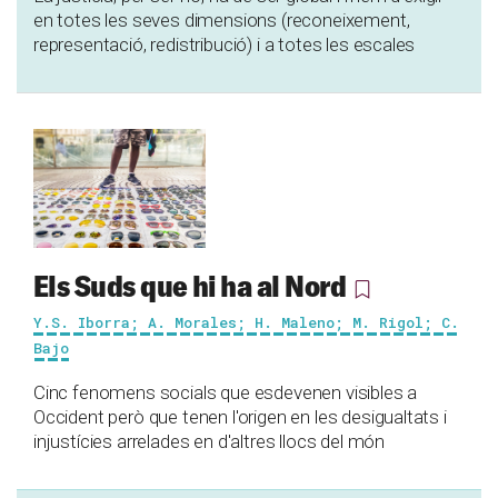
en totes les seves dimensions (reconeixement,
representació, redistribució) i a totes les escales
Els Suds que hi ha al Nord
Y.S. Iborra; A. Morales; H. Maleno; M. Rigol; C.
Bajo
Cinc fenomens socials que esdevenen visibles a
Occident però que tenen l'origen en les desigualtats i
injustícies arrelades en d'altres llocs del món