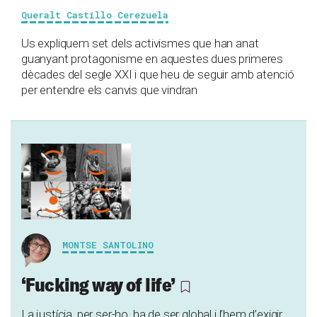
Queralt Castillo Cerezuela
Us expliquem set dels activismes que han anat
guanyant protagonisme en aquestes dues primeres
dècades del segle XXI i que heu de seguir amb atenció
per entendre els canvis que vindran
MONTSE SANTOLINO
‘Fucking way of life’
La justícia, per ser-ho, ha de ser global i l’hem d’exigir