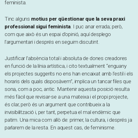
feminista.
Tinc alguns
motius per qüestionar que la seva praxi
professional sigui feminista
. I puc anar errada; però,
com que això és un espai d’opinió, aquí desplego
l’argumentari i després en seguim discutint.
Justificar l’absència total i absoluta de dones creadores
en funció de la línia artística, i cito textualment “enguany
els projectes suggerits no ens han encaixat amb l’estil i els
horaris dels quals disposàvem”, implica un tancar files que
sona, com a poc, antic. Mantenir aquesta posició resulta
més fàcil que revisar-se a una mateixa i el propi projecte,
és clar, però és un argument que contribueix a la
invisibilització i, per tant, perpetua el mal endèmic que
patim. Una mica com allò de: primer, la cultura, i després ja
parlarem de la resta. En aquest cas, de feminisme.