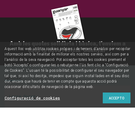
Amb les quotes solidària i bàsica, t'enviem a
casa la nova revista 'Guanyar'
Aquest lloc web utilitza cookies pròpies i de tercers d'anàlisi per recopilar
informació amb la finalitat de millorar els nostres serveis, així com per a
l'anàlisi de la seva navegació. Pot acceptar totes les cookies prement el
botó “Accepto” o configurar-les o rebutjar-ne l'ús fent clic a “Configuració
de Cookies”. L'usuari té la possibilitat de configurar el seu navegador per
tal que, si així ho desitja, impedexi que siguin instal·lades en el seu disc
Opinió
dur, encara que haurà de tenir en compte que aquesta acció podrà
ocasionar dificultats de navegació de la pàgina web.
Laura Duran
Configuració de cookies
ACCEPTO
Una dona i
programadora musical