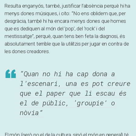
Resulta enganyós, també, justificar l’absència perquè hi ha
menys dones músiques, i cito: “No ens oblidem que, per
desgràcia, també hi ha encara menys dones que homes
que es dediquen al món del ‘pop’, del ‘rock’ i del
mestissatge”, perquè, quan tens ben feta la diagnosi, és
absolutament terrible que la utilitzis per jugar en contra de
les dones creadores.
“Quan no hi ha cap dona a
l’escenari, una es pot creure
que el paper que li escau és
el de públic, ‘groupie’ o
nòvia”
El món (però no el de la cultura, sinó el món en general) té