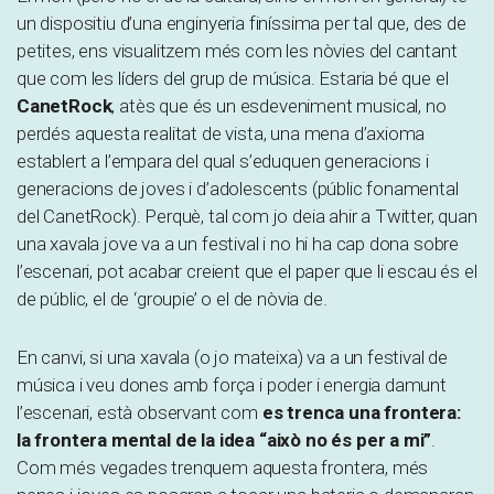
un dispositiu d’una enginyeria finíssima per tal que, des de
petites, ens visualitzem més com les nòvies del cantant
que com les líders del grup de música. Estaria bé que el
CanetRock
, atès que és un esdeveniment musical, no
perdés aquesta realitat de vista, una mena d’axioma
establert a l’empara del qual s’eduquen generacions i
generacions de joves i d’adolescents (públic fonamental
del CanetRock). Perquè, tal com jo deia ahir a Twitter, quan
una xavala jove va a un festival i no hi ha cap dona sobre
l’escenari, pot acabar creient que el paper que li escau és el
de públic, el de ‘groupie’ o el de nòvia de.
En canvi, si una xavala (o jo mateixa) va a un festival de
música i veu dones amb força i poder i energia damunt
l’escenari, està observant com
es trenca una frontera:
la frontera mental de la idea “això no és per a mi”
.
Com més vegades trenquem aquesta frontera, més