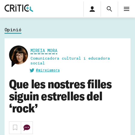
Àrea
Cerca
M
privada
Cerca
Subscriu-t'hi
Cerc
per...
Opinió
Inicia sessió
MIREIA MORA
Comunicadora cultural i educadora
social
@mireiamora
Que les nostres filles
siguin estrelles del
‘rock’