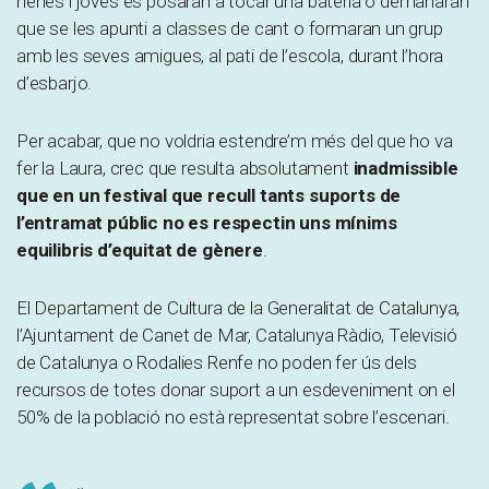
nenes i joves es posaran a tocar una bateria o demanaran
que se les apunti a classes de cant o formaran un grup
amb les seves amigues, al pati de l’escola, durant l’hora
d’esbarjo.
Per acabar, que no voldria estendre’m més del que ho va
fer la Laura, crec que resulta absolutament
inadmissible
que en un festival que recull tants suports de
l’entramat públic no es respectin uns mínims
equilibris d’equitat de gènere
.
El Departament de Cultura de la Generalitat de Catalunya,
l’Ajuntament de Canet de Mar, Catalunya Ràdio, Televisió
de Catalunya o Rodalies Renfe no poden fer ús dels
recursos de totes donar suport a un esdeveniment on el
50% de la població no està representat sobre l’escenari.