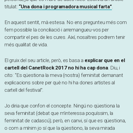
titulat:
“Una dona i programadora musical farta”
.
En aquest sentit, mà estesa. No ens pregunteu més com
fem possible la conciliació i arremangueu-vos per
compartir el pes de les cures. Així, nosaltres podrem tenir
més qualitat de vida.
El gruix del seu article, però, es basa a
explicar que en el
cartell del CanetRock 2017 no hi ha cap dona
. Diu, i
cito: “Es qüestiona la meva (nostra) feminitat demanant
explicacions sobre per què no hi ha dones artistes al
cartell del festival”.
Jo diria que confon el concepte. Ningú no qüestiona la
seva feminitat (debat que m’interessa poquíssim, la
feminitat de cadascú); però, en canvi, sí que es qüestiona,
o com a mínim jo sí que la qüestiono, la seva mirada