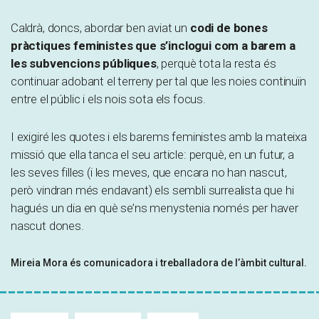
Caldrà, doncs, abordar ben aviat un
codi de bones
pràctiques feministes que s’inclogui com a barem a
les subvencions públiques
, perquè tota la resta és
continuar adobant el terreny per tal que les noies continuïn
entre el públic i els nois sota els focus.
I exigiré les quotes i els barems feministes amb la mateixa
missió que ella tanca el seu article: perquè, en un futur, a
les seves filles (i les meves, que encara no han nascut,
però vindran més endavant) els sembli surrealista que hi
hagués un dia en què se’ns menystenia només per haver
nascut dones.
Mireia Mora és comunicadora i treballadora de l’àmbit cultural.