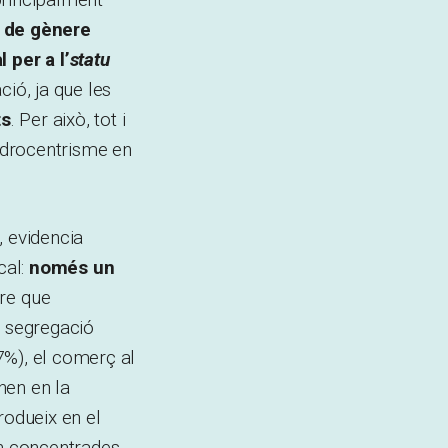
s de gènere
 per a l’
statu
ció, ja que les
ts
. Per això, tot i
androcentrisme en
, evidencia
cal:
només un
re que
 segregació
7%), el comerç al
nen en la
rodueix en el
en concentrades