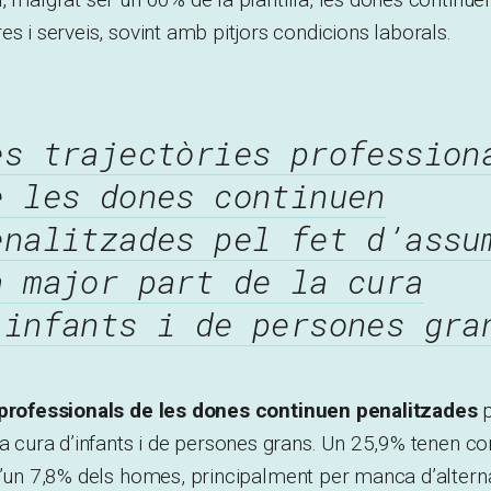
es i serveis, sovint amb pitjors condicions laborals.
es trajectòries profession
e les dones continuen
enalitzades pel fet d’assu
a major part de la cura
’infants i de persones gra
 professionals de les dones continuen penalitzades
p
la cura d’infants i de persones grans. Un 25,9% tenen c
d’un 7,8% dels homes, principalment per manca d’altern