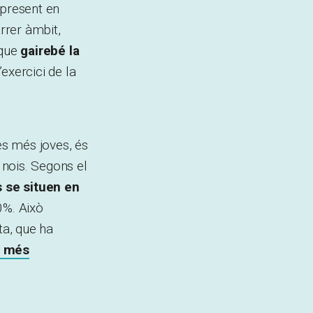
present en
arrer àmbit,
 que
gairebé la
’exercici de la
es més joves, és
 nois. Segons el
 se situen en
0%. Això
ta, que ha
a més