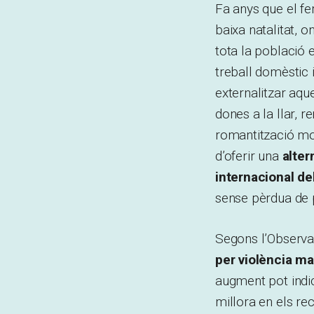
Fa anys que el fe
baixa natalitat, o
tota la població e
treball domèstic 
externalitzar aq
dones a la llar, r
romantització mo
d’oferir una
alter
internacional del
sense pèrdua de p
Segons l’Observat
per violència ma
augment pot indic
millora en els re