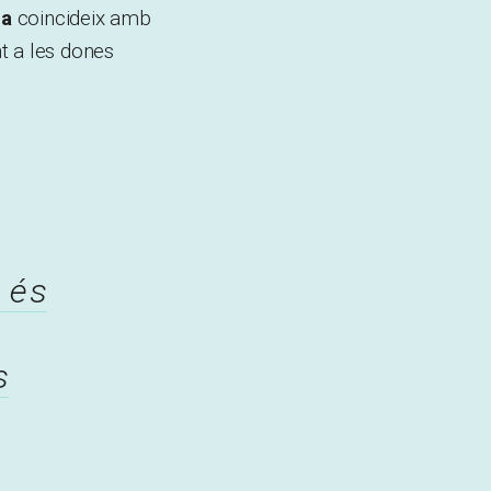
ça
coincideix amb
t a les dones
 és
s