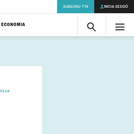
SUBSCRIU-T'HI
INICIA SESSIÓ
ECONOMIA
Cerca
M
Cerca
nica