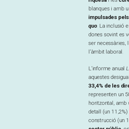
blanques i amb u
impulsades pels 
quo
. La inclusió 
dones sovint es 
ser necessàries, 
l’àmbit laboral.
L’informe anual
L
aquestes desigual
33,4% de les di
representen un 5
horitzontal, amb 
detall (un 11,2%)
construcció (un 1
sector públic
, o