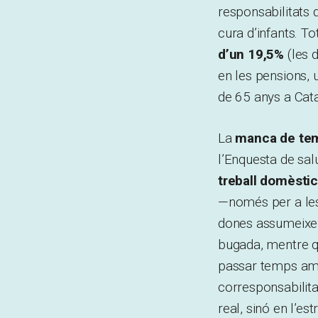
responsabilitats 
cura d’infants. To
d’un 19,5%
(les 
en les pensions, 
de 65 anys a Cat
La
manca de te
l’Enquesta de salu
treball domèsti
—només per a les 
dones assumeix
bugada, mentre qu
passar temps amb 
corresponsabilita
real, sinó en l’es