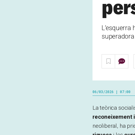
per
L’esquerra h
superadora d
06/03/2026 | 07:00
La teòrica social
reconeixement i 
neoliberal, ha pr
riquesa
i les
cur