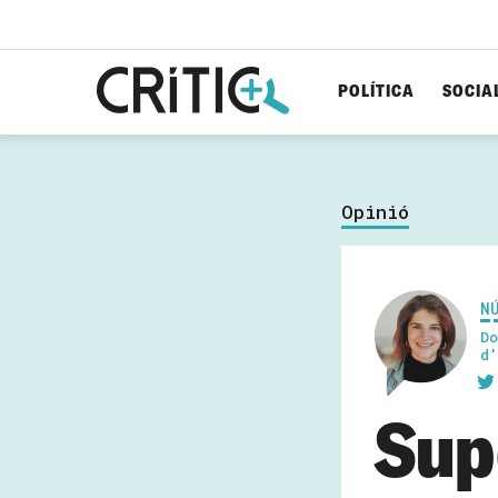
POLÍTICA
SOCIA
Cerca
per...
Opinió
N
Do
d'
Sup