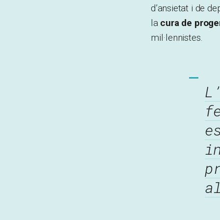
d’ansietat i de d
la
cura de progen
mil·lennistes.
L
f
e
i
p
a