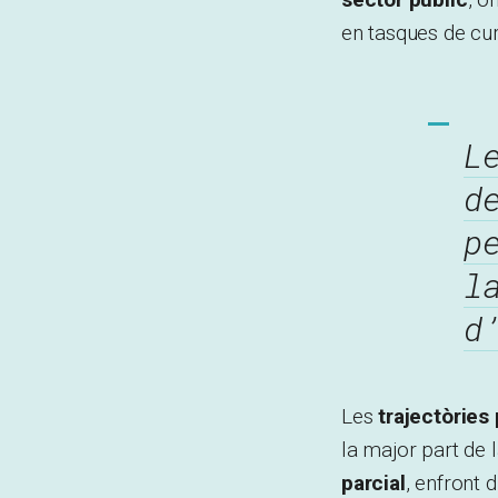
en tasques de cur
L
d
p
l
d
Les
trajectòries
la major part de 
parcial
, enfront 