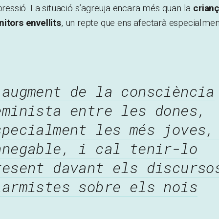
epressió. La situació s’agreuja encara més quan la
crian
itors envellits
, un repte que ens afectarà especialmen
’augment de la consciència
eminista entre les dones,
specialment les més joves,
nnegable, i cal tenir-lo
resent davant els discurso
larmistes sobre els nois