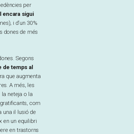
cedències per
al encara sigui
es), i d’un 30%
les dones de més
dones.
Segons
e de temps al
fra que augmenta
es. A més, les
 la neteja o la
gratificants, com
 una il·lusió de
 en un equilibri
nere en trastorns