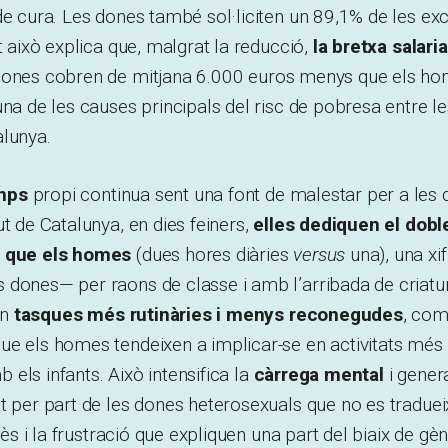
de cura. Les dones també sol·liciten un 89,1% de les ex
t això explica que, malgrat la reducció,
la bretxa salari
dones cobren de mitjana 6.000 euros menys que els hom
una de les causes principals del risc de pobresa entre 
alunya.
mps
propi continua sent una font de malestar per a les 
t de Catalunya, en dies feiners,
elles dediquen el dobl
c que els homes
(dues hores diàries
versus
una), una xi
dones— per raons de classe i amb l’arribada de criatur
en
tasques més rutinàries i menys reconegudes
, com
e els homes tendeixen a implicar-se en activitats més 
els infants. Això intensifica la
càrrega mental
i genera
t per part de les dones heterosexuals que no es tradueix
très i la frustració que expliquen una part del biaix de gè