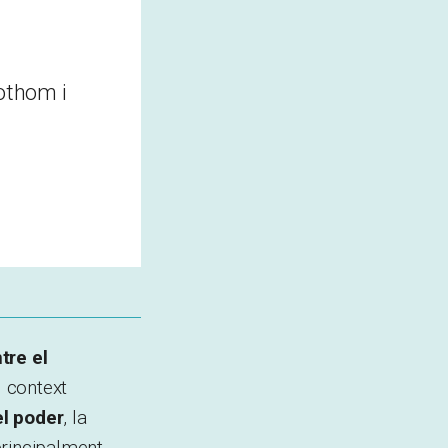
tothom i
tre el
l context
el poder
, la
principalment