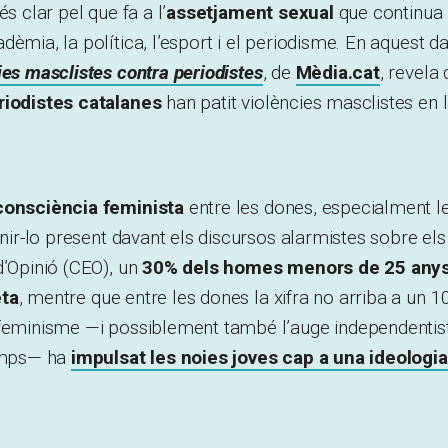
és clar pel que fa a l’
assetjament sexual
que continua 
dèmia, la política, l’esport i el periodisme. En aquest d
ies masclistes contra periodistes
, de
Mèdia.cat
, revela
riodistes catalanes
han patit violències masclistes en l
consciència feminista
entre les dones, especialment l
tenir-lo present davant els discursos alarmistes sobre els
d’Opinió (CEO), un
30% dels homes menors de 25 anys
eta
, mentre que entre les dones la xifra no arriba a un 1
 feminisme —i possiblement també l’auge independentis
temps— ha
impulsat les noies joves cap a una ideologi