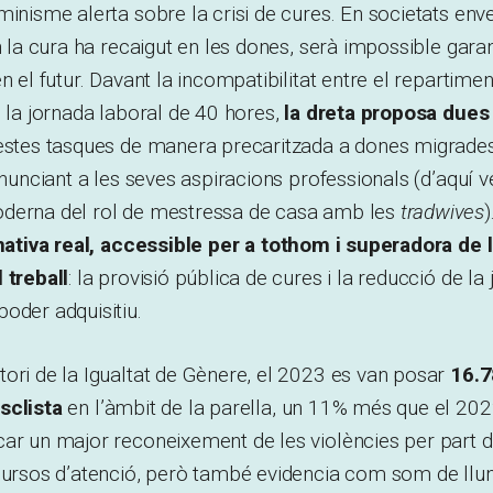
minisme alerta sobre la crisi de cures. En societats env
n la cura ha recaigut en les dones, serà impossible garant
n el futur. Davant la incompatibilitat entre el repartimen
i la jornada laboral de 40 hores,
la dreta proposa dues
uestes tasques de manera precaritzada a dones migrades
enunciant a les seves aspiracions professionals (d’aquí v
derna del rol de mestressa de casa amb les
tradwives
)
nativa real, accessible per a tothom i superadora de la
 treball
: la provisió pública de cures i la reducció de la
oder adquisitiu.
ori de la Igualtat de Gènere, el 2023 es van posar
16.7
sclista
en l’àmbit de la parella, un 11% més que el 202
ar un major reconeixement de les violències per part d
cursos d’atenció, però també evidencia com som de llun