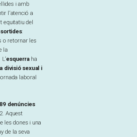
ellides i amb
ir l’atenció a
t equitatiu del
 sortides
:
 o retornar les
e la
.
L’
esquerra
ha
 divisió sexual i
 jornada laboral
89 denúncies
2. Aquest
e les dones i una
y de la seva