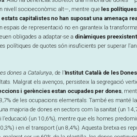
n nivell socioeconòmic alt—, mentre que
les polítique
estats capitalistes no han suposat una amenaça real
en espais de representació no en garanteix la transforma
veuen obligades a adaptar-se a
dinàmiques preexisten
les polítiques de quotes són insuficients per superar l’
es dones a Catalunya
, de l’
Institut Català de les Dones
tats. Malgrat els avenços, persisteix la segregació verti
reccions i gerències estan ocupades per dones
, ment
8,7% de les ocupacions elementals. També es manté la
una majoria de dones en sectors com la sanitat (un 14,
 i l’educació (un 10,6%), mentre que els homes predomi
0,3%) i en el transport (un 8,4%). Aquesta bretxa es rep
n, malgrat ser un 60% de la plantilla, les dones continu