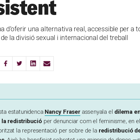
sistent
a d’oferir una alternativa real, accessible per a 
e la divisió sexual i internacional del treball
ista estatunidenca
Nancy Fraser
assenyala el
dilema en
la redistribució
per denunciar com
el feminisme, en e
ioritzat la representació per sobre de la
redistribució d
es
. Això ha beneficiat sobretot una minoria de dones —