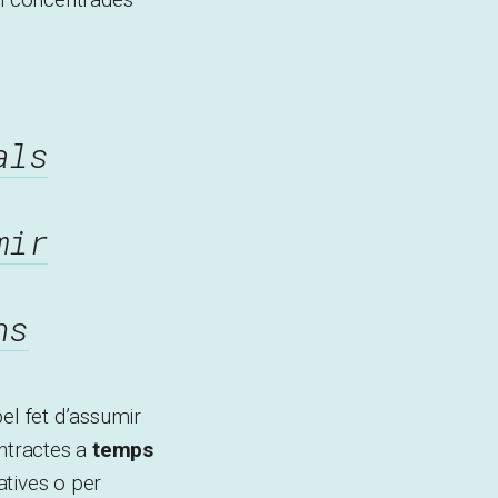
als
mir
ns
el fet d’assumir
ontractes a
temps
atives o per